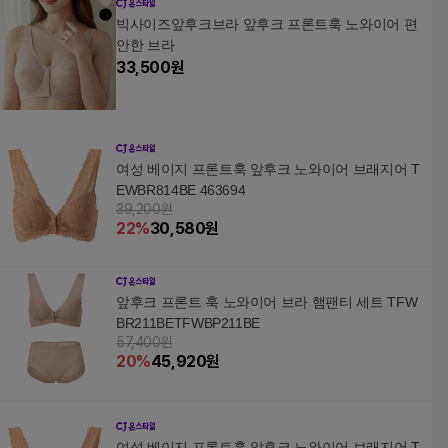
빅사이즈앞후크브라 앞후크 프론트훅 노와이어 편
안한 브라
33,500
원
여성 베이지 프론트훅 앞후크 노와이어 브래지어 T
EWBR814BE 463694
39,200원
22
%
30,580
원
앞후크 프론트 훅 노와이어 브라 햄팬티 세트 TFW
BR211BETFWBP211BE
57,400원
20
%
45,920
원
여성 베이지 프론트훅 앞후크 노와이어 브래지어 T