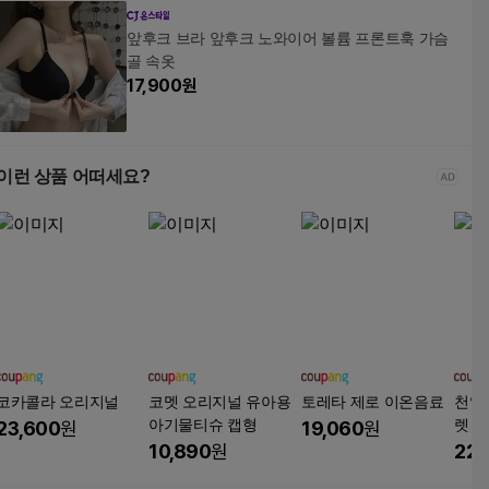
앞후크 브라 앞후크 노와이어 볼륨 프론트훅 가슴
골 속옷
17,900
원
이런 상품 어떠세요?
코카콜라 오리지널
코멧 오리지널 유아용
토레타 제로 이온음료
천일
아기물티슈 캡형
렛 (
23,600
원
19,060
원
10,890
원
22,