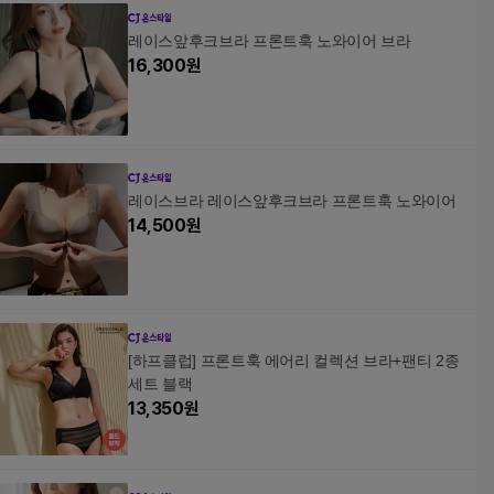
레이스앞후크브라 프론트훅 노와이어 브라
16,300
원
레이스브라 레이스앞후크브라 프론트훅 노와이어
14,500
원
[하프클럽] 프론트훅 에어리 컬렉션 브라+팬티 2종
세트 블랙
13,350
원