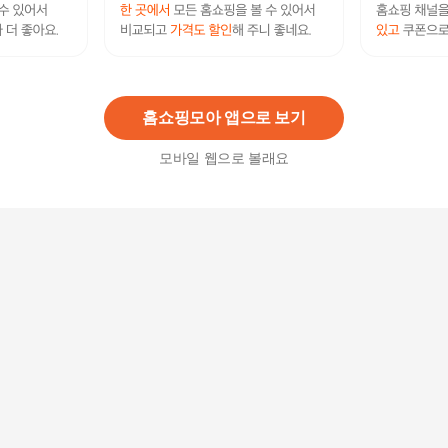
여성 베이지 프론트훅 앞후크 노와이어 브라햄팬
티세트 TFWBR211BETFWBP211BE 463694
41,000원
22
%
31,980
원
홈쇼핑모아 앱으로 보기
모바일 웹으로 볼래요
(옷자락) 여자 앞후크 볼륨업 프론트훅 끈 가슴골
브라
15,840원
3
%
15,370
원
앞후크 프론트훅 노와이어 편안한 브라
39,780
원