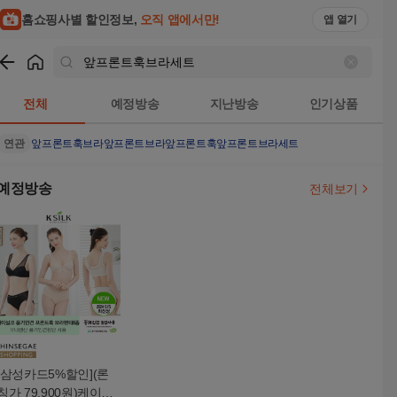
홈쇼핑사별 할인정보,
오직 앱에서만!
앱 열기
쇼핑
앞프론트훅브라세트
검색결과
전체
예정방송
지난방송
인기상품
연관
앞프론트훅브라
앞프론트브라
앞프론트훅
앞프론트브라세트
예정방송
전체보기
[삼성카드5%할인](론
칭가 79,900원)케이실