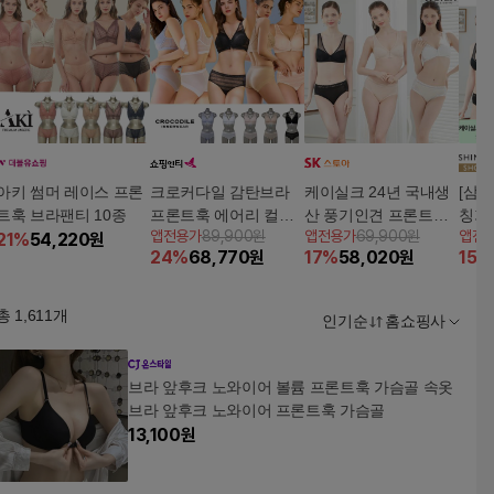
아키 썸머 레이스 프론
크로커다일 감탄브라
케이실크 24년 국내생
[삼성
트훅 브라팬티 10종
프론트훅 에어리 컬렉
산 풍기인견 프론트훅
칭가 
앱전용가
89,900원
앱전용가
69,900원
앱전
21
%
54,220
원
션(10종)
브라팬티6종
크 
24
%
68,770
원
17
%
58,020
원
15
%
브라
총
1,611
개
인기순
홈쇼핑사
브라 앞후크 노와이어 볼륨 프론트훅 가슴골 속옷
브라 앞후크 노와이어 프론트훅 가슴골
13,100
원