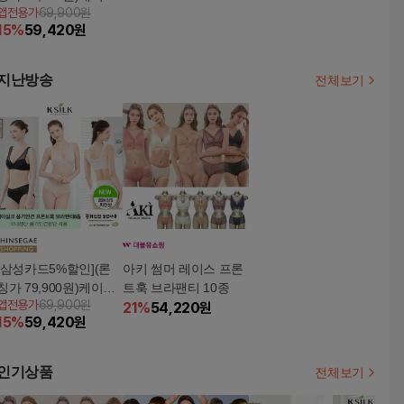
앱전용가
69,900원
크 풍기인견 프론트훅
15
%
59,420
원
브라팬티 3세트
지난방송
전체보기
[삼성카드5%할인](론
아키 썸머 레이스 프론
칭가 79,900원)케이실
트훅 브라팬티 10종
앱전용가
69,900원
크 풍기인견 프론트훅
21
%
54,220
원
15
%
59,420
원
브라팬티 3세트
인기상품
전체보기