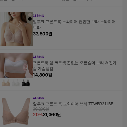
앞후크 프론트훅 노와이어 편안한 브라 노와이어
브라
33,500
원
프론트훅 앞 코르셋 끈없는 오픈숄더 브라 쳐진가
슴 가슴받침
14,800
원
앞후크 프론트 훅 노와이어 브라 TFWBR211BE
39,200원
20
%
31,360
원