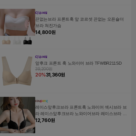
끈없는브라 프론트훅 앞 코르셋 끈없는 오픈숄더
브라 쳐진가슴
14,800
원
앞후크 프론트 훅 노와이어 브라 TFWBR211SD
39,200원
20
%
31,360
원
레이스앞후크브라 프론트훅 노와이어 섹시브라 브
라 레이스앞후크브라 노와이어브라 레이스브라 여
름브라 wkw51756gc
12,760
원