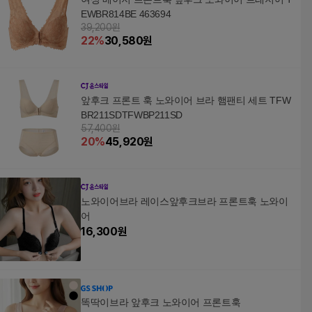
EWBR814BE 463694
39,200원
22
%
30,580
원
앞후크 프론트 훅 노와이어 브라 햄팬티 세트 TFW
BR211SDTFWBP211SD
57,400원
20
%
45,920
원
노와이어브라 레이스앞후크브라 프론트훅 노와이
어
16,300
원
똑딱이브라 앞후크 노와이어 프론트훅