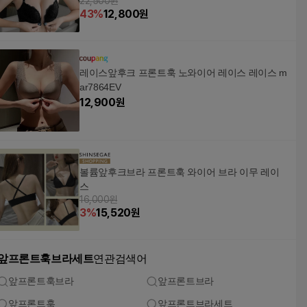
22,500원
43
%
12,800
원
레이스앞후크 프론트훅 노와이어 레이스 레이스 m
ar7864EV
12,900
원
볼륨앞후크브라 프론트훅 와이어 브라 이무 레이
스
16,000원
3
%
15,520
원
앞프론트훅브라세트
연관검색어
앞프론트훅브라
앞프론트브라
앞프론트훅
앞프론트브라세트