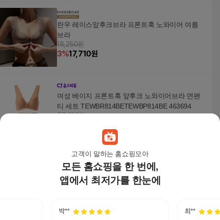
란우 레이스앞후크브라 프론트훅 노와이어 여름
브라
18,250원
3
%
17,710
원
여성 베이지 프론트훅 앞후크 노와이어브라 면팬
티 세트 TEWBR814BETEWBP814BE 463694
57,400원
22
%
44,780
원
고객이 말하는 홈쇼핑모아
모든 홈쇼핑을 한 번에,
여성 베이지 프론트훅 앞후크 노와이어브라 면팬
티 세트 TEWBR814BETEWBP814BE 463694
앱에서 최저가를 한눈에
57,400원
22
%
44,780
원