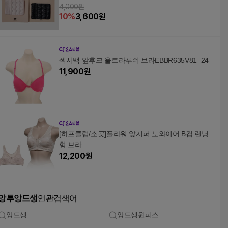
4,000원
10
%
3,600
원
섹시백 앞후크 울트라푸쉬 브라EBBR635V81_24
11,900
원
[하프클럽/소곳]플라워 앞지퍼 노와이어 B컵 런닝
형 브라
12,200
원
앙투앙드생
연관검색어
앙드생
앙드생원피스