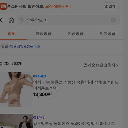
홈쇼핑사별 할인정보,
오직 앱에서만!
앱 열기
쇼핑
앙투앙드생
검색결과
전체
예정방송
지난방송
인기상품
연관
앙드생
앙드생원피스
총
206,760
개
인기순
홈쇼핑사
여성 가슴 볼륨업 기능성 속옷 어깨 상체 보정밴드
여성용보정속
13,300
원
앙투앙드생 올레이스 노와이어 집업 브라 1세트