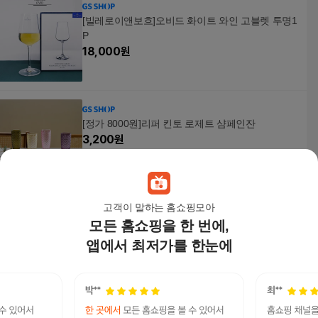
[빌레로이앤보흐]오비드 화이트 와인 고블렛 투명1
P
18,000
원
[정가 8000원]리퍼 킨토 로제트 샴페인잔
3,200
원
고객이 말하는 홈쇼핑모아
모든 홈쇼핑을 한 번에,
캡건 맥주 병따개 발사 병뚜껑 총 파티 선물 오프너
재미
앱에서 최저가를 한눈에
5,400
원