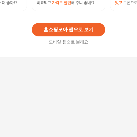
위스키볼 얼음기 2P 각얼음틀 가정용제빙기
3,900
원
홈쇼핑모아 앱으로 보기
모바일 웹으로 볼래요
[쇼트즈위젤] 센사 와인잔2p세트 균일가 3종 택1/
기프트세트/선물추천/선물구성/독일
19,800
원
[크리스탈렉스] 아모로소 레드 와인잔 (350ml) 2p
26,700원
10
%
24,030
원