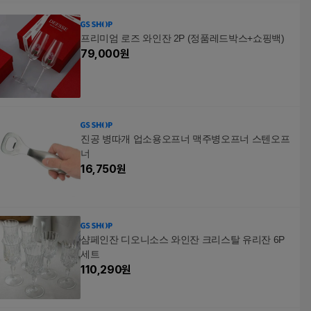
프리미엄 로즈 와인잔 2P (정품레드박스+쇼핑백)
79,000
원
진공 병따개 업소용오프너 맥주병오프너 스텐오프
너
16,750
원
샴페인잔 디오니소스 와인잔 크리스탈 유리잔 6P
세트
110,290
원