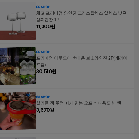
체코 프리미엄 와인잔 크리스탈렉스 알렉스 낮은
샴페인잔 1P
11,300
원
프리미엄 아웃도어 휴대용 보소와인잔 2P(캐리어
포함)
30,510
원
실리콘 잼 뚜껑 따개 만능 오프너 다용도 병 캔
3,670
원