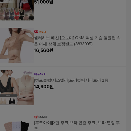
51,000
원
셀러허브 패션 [오노마] ONM 여성 가슴 볼륨업 속
옷 어깨 상체 보정밴드 (8833905)
16,560
원
[하프클럽/시스넬라]프리컷팅지퍼브라 1종
14,900
원
[후크아이][3단 후크]브라 연결 후크, 브라 연장 후
크