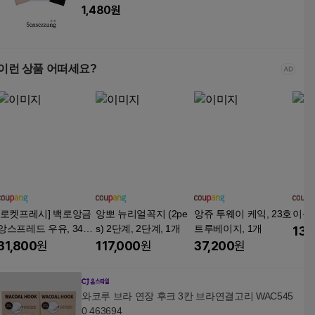
1,480
원
이런 상품 어떠세요?
[로켓프레시] 백로앙금
앙뽀 뉴리얼꼭지 (2pe
앙쥬 투웨이 케익, 23호
이온
앙스프레드 우유, 340
s) 2단계, 2단계, 1개
트루베이지, 1개
13,
g, 2개
31,800
원
117,000
원
37,200
원
와코루 브라 연장 후크 3칸 브라연결고리 WAC545
0 463694