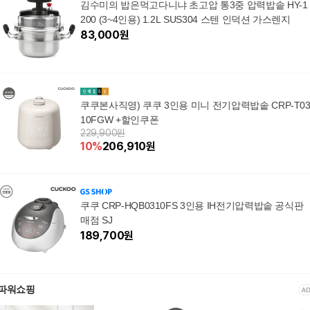
김수미의 밥은먹고다니냐 초고압 통3중 압력밥솥 HY-1
200 (3~4인용) 1.2L SUS304 스텐 인덕션 가스렌지
83,000
원
쿠쿠본사직영) 쿠쿠 3인용 미니 전기압력밥솥 CRP-T0
10FGW +할인쿠폰
229,900원
10
%
206,910
원
쿠쿠 CRP-HQB0310FS 3인용 IH전기압력밥솥 공식판
매점 SJ
189,700
원
파워쇼핑