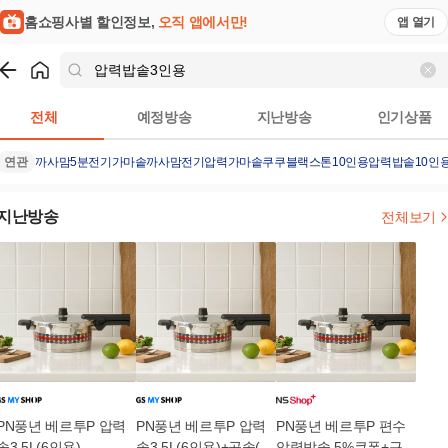
홈쇼핑사별 할인정보,
오직 앱에서만!
앱 열기
쇼핑
압력밥솥3인용
검색결과
전체
예정방송
지난방송
인기상품
연관
까사맘5분전기가마솥
까사맘전기압력가마솥
쿠쿠블랙스톤10인용
압력밥솥10인
지난방송
전체보기
PN풍년 베르투P 압력
PN풍년 베르투P 압력
PN풍년 베르투P 편수
솥3.5L(6인용)
솥3.5L(6인용)+곰솥(9
압력밥솥 5%쿠폰+구매