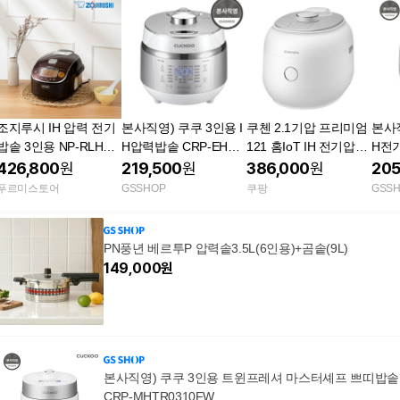
조지루시 IH 압력 전기
본사직영) 쿠쿠 3인용 I
쿠첸 2.1기압 프리미엄
본사직
밥솥 3인용 NP-RLH05
H압력밥솥 CRP-EHB0
121 홈IoT IH 전기압력
H전기압
K 국내전용 220V
310FW
미니밥솥 3인용 CRT-R
QB0
426,800
원
219,500
원
386,000
원
205
PE0370W 네이처화이
푸르미스토어
GSSHOP
쿠팡
GSS
트
PN풍년 베르투P 압력솥3.5L(6인용)+곰솥(9L)
149,000
원
본사직영) 쿠쿠 3인용 트윈프레셔 마스터셰프 쁘띠밥솥
CRP-MHTR0310FW