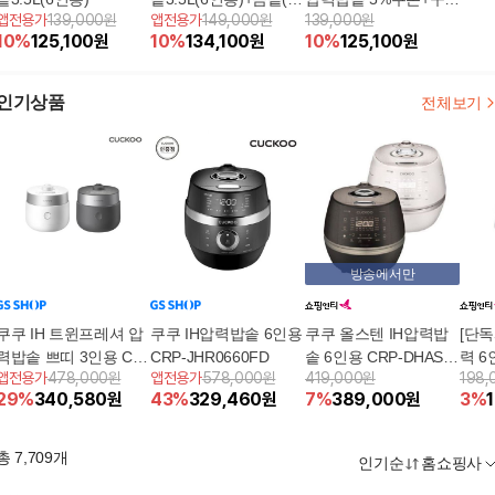
앱전용가
139,000원
앱전용가
149,000원
139,000원
L)
후 3천원 적립
10
%
125,100
원
10
%
134,100
원
10
%
125,100
원
인기상품
전체보기
방송에서만
쿠쿠 IH 트윈프레셔 압
쿠쿠 IH압력밥솥 6인용
쿠쿠 올스텐 IH압력밥
[단
력밥솥 쁘띠 3인용 CR
CRP-JHR0660FD
솥 6인용 CRP-DHAS0
력 6
앱전용가
478,000원
앱전용가
578,000원
419,000원
198,
P-MHTR0310FW/FG
69FW/FB
P-PK
29
%
340,580
원
43
%
329,460
원
7
%
389,000
원
3
%
0BGI
총
7,709
개
인기순
홈쇼핑사