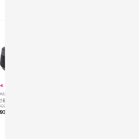
방
독사은품]쿠쿠 고화
[일시불 할인]쿠쿠 화이
쿠쿠 블랙스톤 전기압
쿠쿠 IH
인용 압력밥솥 CR
트스톤 전기 압력 밥솥
력밥솥 풀스텐 6인용 C
6인용(CR
000원
앱전용가
248,000원
앱전용가
278,000원
앱전용가
4
0620BUG/PK061
6인용(CRP-R069FP/F
RP-R0695FGW/FGB
FW/FB)
193,000
원
4
%
237,000
원
5
%
264,100
원
11
%
374
S)