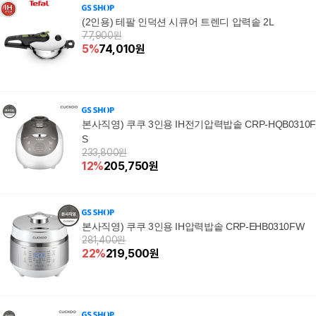
(2인용) 테팔 인덕션 시큐어 트렌디 압력솥 2L
77,900원
5
%
74,010
원
본사직영) 쿠쿠 3인용 IH전기압력밥솥 CRP-HQB0310F
S
233,800원
12
%
205,750
원
본사직영) 쿠쿠 3인용 IH압력밥솥 CRP-EHB0310FW
281,400원
22
%
219,500
원