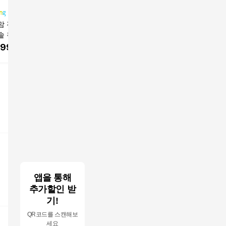
맘 전기 압력밥솥
<26년최신형>포첸 5분
쿠쿠 프리미엄 미니 IH
쿠첸 브레인
솥 누룽지 압력 돌
누룽지 가마솥 압력밥
전기 압력밥솥 3인용
력밥솥 3
1~4인용, 블랙, P
솥 1.6L 나무풀세트 3~
,990
원
69,900
원
220,000
원
198,9
-01
4인용 PNR-C1600, PN
R-C1600/3~4인용(1.6
L), 단일색상
앱을 통해
추가할인 받
기!
QR코드를 스캔해보
세요