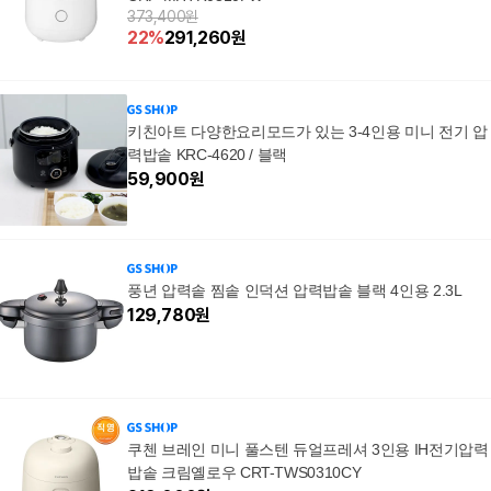
373,400원
22
%
291,260
원
키친아트 다양한요리모드가 있는 3-4인용 미니 전기 압
력밥솥 KRC-4620 / 블랙
59,900
원
풍년 압력솥 찜솥 인덕션 압력밥솥 블랙 4인용 2.3L
129,780
원
쿠첸 브레인 미니 풀스텐 듀얼프레셔 3인용 IH전기압력
밥솥 크림옐로우 CRT-TWS0310CY