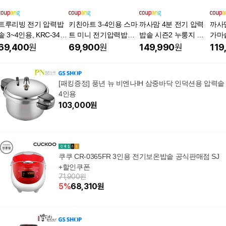
트루리빙 전기 압력밥
키친아트 3-4인용 스마
까사맘 4분 전기 압력
까사
솥 3~4인용, KRC-34W
트 미니 전기압력밥솥
밥솥 시즌2 누룽지 가
가마
K, 블랙
KRC-DB342, 블렉, KR
마돌솥밥 1~4인(최대6
솥밥 
69,400
원
69,900
원
149,990
원
119
C-DB342
인) 홈쇼핑 정품, 블랙,
C20T
PC28T, 1개, 2.8L
[패킹증정] 풍년 뉴 비엔나IH 삼중바닥 인덕션용 압력솥
4인용
103,000
원
쿠쿠 CR-0365FR 3인용 전기보온밥솥 공식판매점 SJ
+할인쿠폰
71,900원
5
%
68,310
원