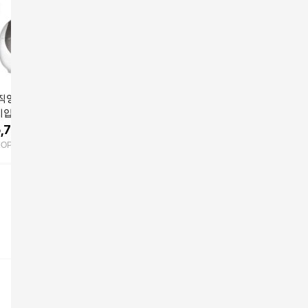
영) 쿠쿠 3인용 I
본사직영) 쿠쿠 3인용
3인용 IH전기압력밥솥
본사직영)
력밥솥 CRP-H
미니 전기압력밥솥 CR
CRP-MHR0310FW 공
미니 전기
310FS
P-T0310FGW 그레이
식판매점
P-T0310
,750
원
197,000
원
324,400
원
208,0
스화이트
HOP
쿠팡
굿웨어몰
GSSHOP