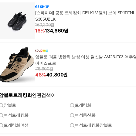
[스파이더] 공용 트레킹화 DELKI V 델키 브이 SPJFFNL
S305UBLK
160,300원
16
%
134,660
원
암블로 겨울 방한화 남성 여성 털신발 AM23-F03 액추
아이스프로
78,600원
48
%
40,800
원
암블로트레킹화
연관검색어
암블로
트레킹화
여성트레킹화
여성등산화
트레킹화여성
여성트레킹화암블로