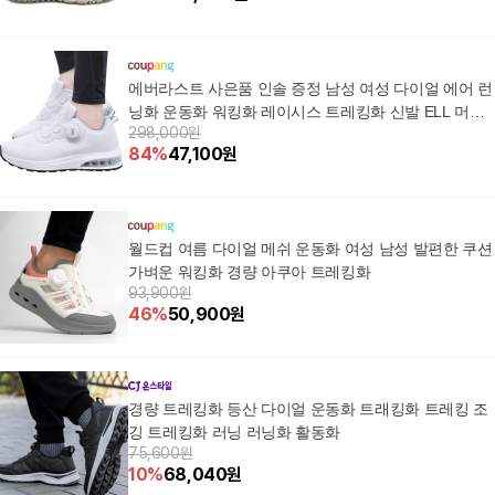
에버라스트 사은품 인솔 증정 남성 여성 다이얼 에어 런
닝화 운동화 워킹화 레이시스 트레킹화 신발 ELL 머치
298,000원
젤렌스K
84
%
47,100
원
월드컵 여름 다이얼 메쉬 운동화 여성 남성 발편한 쿠션
가벼운 워킹화 경량 아쿠아 트레킹화
93,900원
46
%
50,900
원
경량 트레킹화 등산 다이얼 운동화 트래킹화 트레킹 조
깅 트레킹화 러닝 러닝화 활동화
75,600원
10
%
68,040
원