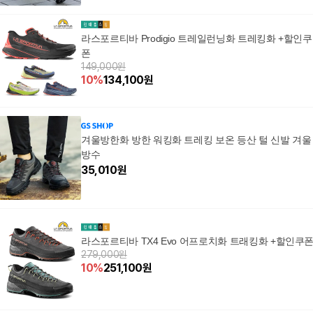
라스포르티바 Prodigio 트레일런닝화 트레킹화 +할인쿠
폰
149,000원
10
%
134,100
원
겨울방한화 방한 워킹화 트레킹 보온 등산 털 신발 겨울
방수
35,010
원
라스포르티바 TX4 Evo 어프로치화 트래킹화 +할인쿠
279,000원
10
%
251,100
원