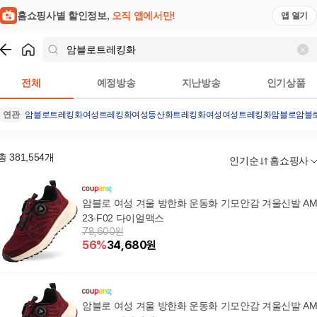
홈쇼핑사별 할인정보,
오직 앱에서만!
앱 열기
쇼핑
암블로트레킹화
검색결과
전체
예정방송
지난방송
인기상품
연관
암블로
트레킹화
여성트레킹화
여성등산화
트레킹화여성
여성트레킹화암블로
암블
총
381,554
개
인기순
홈쇼핑사
암블로 여성 겨울 방한화 운동화 기모안감 겨울신발 A
23-F02 다이얼맥스
78,600원
56
%
34,680
원
암블로 여성 겨울 방한화 운동화 기모안감 겨울신발 A