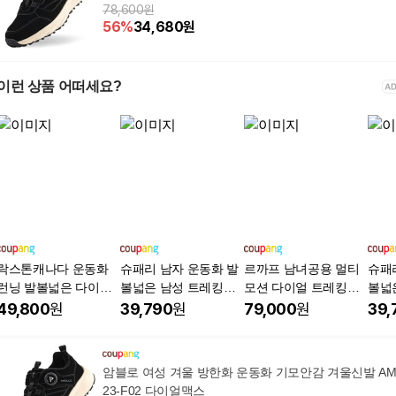
78,600원
56
%
34,680
원
이런 상품 어떠세요?
락스톤캐나다 운동화
슈패리 남자 운동화 발
르까프 남녀공용 멀티
슈패
런닝 발볼넓은 다이얼
볼넓은 남성 트레킹화
모션 다이얼 트레킹화
볼넓
최강쿠션닝 키높이 남
발편한 여름 다이얼 신
아이보리 BJ007IVO
발편
49,800
원
39,790
원
79,000
원
39,
자 여성 발편한 워킹 경
발 RT84M3T
발 R
량 신발 에너지핏
암블로 여성 겨울 방한화 운동화 기모안감 겨울신발 A
23-F02 다이얼맥스