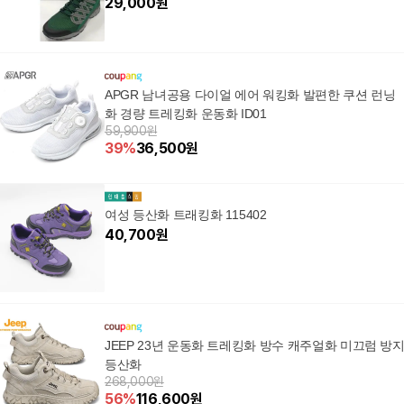
29,000
원
APGR 남녀공용 다이얼 에어 워킹화 발편한 쿠션 런닝
화 경량 트레킹화 운동화 ID01
59,900원
39
%
36,500
원
여성 등산화 트래킹화 115402
40,700
원
JEEP 23년 운동화 트레킹화 방수 캐주얼화 미끄럼 방
등산화
268,000원
56
%
116,600
원