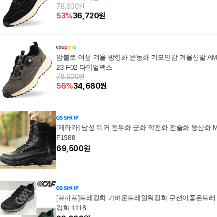
78,600원
53
%
36,720
원
암블로 여성 겨울 방한화 운동화 기모안감 겨울신발 A
23-F02 다이얼맥스
78,600원
56
%
34,680
원
[제라카] 남성 워커 전투화 군화 작전화 전술화 등산화 
F1988
69,500
원
[르까프]트레킹화 가벼운트레일워킹화 쿠션이좋은트레
킹화 1118