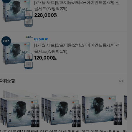
[2개월 세트]알프이뮨x4박스+아이언드롭x2병 선
물세트(쇼핑백2개)
228,000
원
[1개월 세트]알프이뮨x2박스+아이언드롭x1병 선
물세트(쇼핑백1개)
120,000
원
파워쇼핑
알프 이뮨 액상 멀티비
알프 이뮨 액상 멀티비
알프 이뮨 액상 멀티비
알프