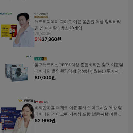
뉴트리디데이 파이토 이뮨 올인원 액상 멀티비타
민 앤 미네랄 1박스 10개입
28,800원
5
%
27,360
원
알프뉴트리션 100% 액상 종합비타민 알프 이뮨멀
티비타민 올인원영양제 2box(1개월분) +무이자3
개월
80,000
원
비타민마을 퍼펙트 이뮨 플러스 마그네슘 액상 멀
티비타민 라이코펜 기능성 포함 18종복합 이뮨비
62,900
원
타민 7병 4박스 종합비타민 이뮨비타민