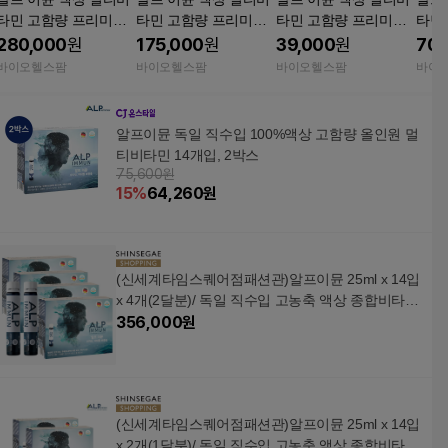
타민 고함량 프리미엄
타민 고함량 프리미엄
타민 고함량 프리미엄
타민
알프뉴트리션 종합멀
알프뉴트리션 종합멀
알프뉴트리션 종합멀
알프
280,000
원
175,000
원
39,000
원
70,
티비타민 14개입, 8개
티비타민 14개입, 5개
티비타민 14개입, 1개
티비타
바이오헬스팜
바이오헬스팜
바이오헬스팜
바이
알프이뮨 독일 직수입 100%액상 고함량 올인원 멀
티비타민 14개입, 2박스
75,600원
15
%
64,260
원
(신세계타임스퀘어점패션관)알프이뮨 25ml x 14입
x 4개(2달분)/ 독일 직수입 고농축 액상 종합비타
민,아연, 엽산
356,000
원
(신세계타임스퀘어점패션관)알프이뮨 25ml x 14입
x 2개(1달분)/ 독일 직수입 고농축 액상 종합비타