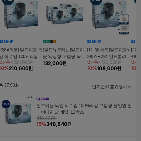
[총84회분] 알프이뮨 독
[알프뉴트리션]알프이
[1개월 세트]알프이뮨x
[2개
일 직수입 100%액상
뮨 액상형 고함량 독일
2박스+아이언드롭x1병
4박
앱전용가
234,000원
앱전용가
120,000원
앱전
고함량 올인원 멀티비
산 이뮨 멀티비타민 4b
132,000
원
선물세트(쇼핑백1개)
선물
10
%
210,600
원
10
%
108,000
원
10
%
타민&미네랄 6박스
ox(2개월분) + 쇼핑백 1
개
총
37,901
개
인기순
홈쇼핑사
알프이뮨 독일 직수입 100%액상 고함량 올인원 멀
티비타민 14개입, 12박스
410,400원
15
%
348,840
원