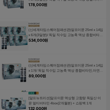
민,아연, 엽산
178,000
원
(신세계타임스퀘어점패션관)알프이뮨 25ml x 14입
x 6개(3달분)/ 독일 직수입 고농축 액상 종합비타
민,아연, 엽산
534,000
원
(신세계타임스퀘어점패션관)알프이뮨 25ml x 14입
x 1개/ 독일 직수입 고농축 액상 종합비타민,아연,
엽산
89,000
원
[알프뉴트리션]알프이뮨 액상형 고함량 독일산 이
뮨 멀티비타민 4box(2개월분) + 쇼핑백 1개
132,000
원