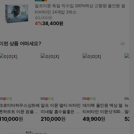
알프이뮨 독일 직수입 100%액상 고함량 올인원 멀
티비타민 14개입 1박스
40,000원
4
%
38,400
원
이런 상품 어떠세요?
크로이터하우스상트베
알프 이뮨 멀티 비타민
데이팩 올인원 액상 멀
뉴트
른하르트 이뮨 컴플렉
미네랄 흡수율좋은 마
티비타민 이뮨샷 500
멀티 
스 30p, 600ml, 3개
시는 액상 종합 영양제
0%, 1개, 30회분
회분,
110,000
원
210,000
원
49,900
원
52,
25ml