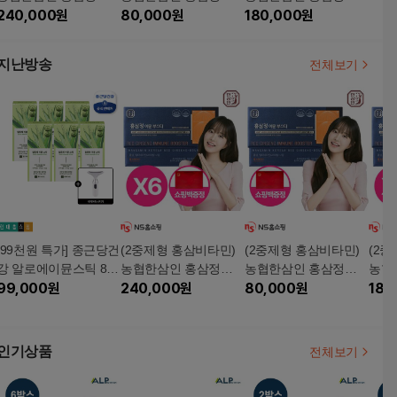
뮨부스터 6박스+쇼핑
240,000
원
뮨부스터 1박스(12병)
80,000
원
뮨부스터 3박스+쇼핑
180,000
원
백 6개
+쇼핑백
백 3개
지난방송
전체보기
[99천원 특가] 종근당건
(2중제형 홍삼비타민)
(2중제형 홍삼비타민)
(2
강 알로에이뮨스틱 84
농협한삼인 홍삼정이
농협한삼인 홍삼정이
농협
일분+넥케어뷰티기기
99,000
원
뮨부스터 6박스+쇼핑
240,000
원
뮨부스터 1박스(12병)
80,000
원
뮨부
180
1대
백 6개
+쇼핑백
백 3
인기상품
전체보기