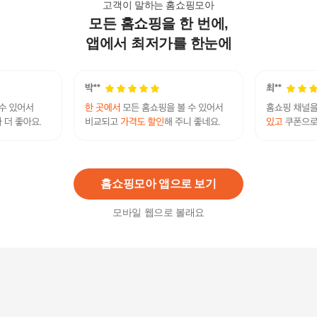
고객이 말하는 홈쇼핑모아
모든 홈쇼핑을 한 번에,
이뮨 듀오 멀티 비타맥스 2박스 48병
133,000
원
앱에서 최저가를 한눈에
파이토 이뮨 올인원 액상 멀티비타민 앤 미네랄 1
박스 10개입
28,800원
10
%
25,920
원
홈쇼핑모아 앱으로 보기
모바일 웹으로 볼래요
메디트리 이뮨원샷 올인원 멀티비타민 앰플 3박스
65,000
원