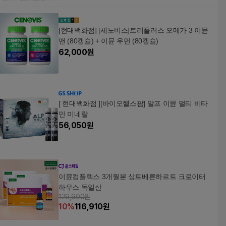
[현대백화점] [세노비스]트리플러스 오메가 3 이뮨
맨 (80캡슐) + 이뮨 우먼 (80캡슐)
62,000
원
[ 현대백화점 ][바이오헬스팜] 알프 이뮨 멀티 비타
민 미네랄
56,050
원
이뮨컴플렉스 3개월분 상트베른하르트 크로이터
하우스 독일산
129,900원
10
%
116,910
원