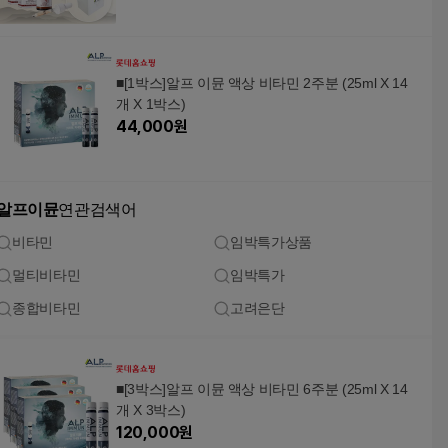
션 알프 이뮨 고함량 이뮨 멀티비타민 4box + 알프
아이언드롭
■[1박스]알프 이뮨 액상 비타민 2주분 (25ml X 14
개 X 1박스)
44,000
원
알프이뮨
연관검색어
비타민
임박특가상품
멀티비타민
임박특가
종합비타민
고려은단
■[3박스]알프 이뮨 액상 비타민 6주분 (25ml X 14
개 X 3박스)
120,000
원