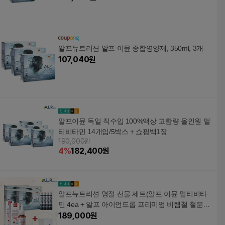
알프뉴트리션 알프 이뮨 종합영양제, 350ml, 3개
107,040
원
알프이뮨 독일 직수입 100%액상 고함량 올인원 멀
티비타민 14개입/5박스 + 쇼핑백1장
190,000원
4
%
182,400
원
알프뉴트리션 명절 선물 세트(알프 이뮨 멀티비타
민 4ea + 알프 아이언드롭 프리미엄 비헴철 철분제
2ea) +사은품(선물용 쇼핑백 2개 증정)(알프뉴트리
189,000
원