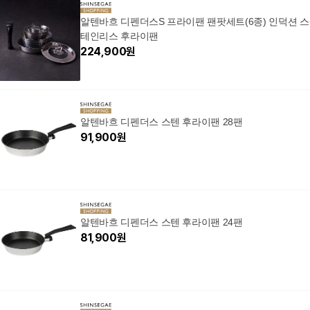
알텐바흐 디펜더스S 프라이팬 팬팟세트(6종) 인덕션 스
테인리스 후라이팬
224,900
원
알텐바흐 디펜더스 스텐 후라이팬 28팬
91,900
원
알텐바흐 디펜더스 스텐 후라이팬 24팬
81,900
원