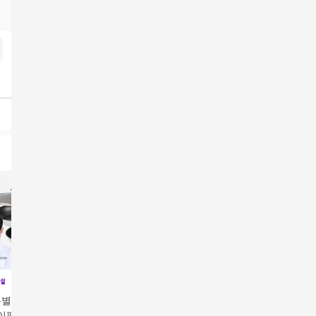
특별가] 디펜더스
[CJ특별가] 디펜더스
[CJ특별가] 디펜더스
[CJ특별
팬(28팬+28웍+
프라이팬(22팬) 인덕션
후라이팬(24팬+28웍)
프라이팬(