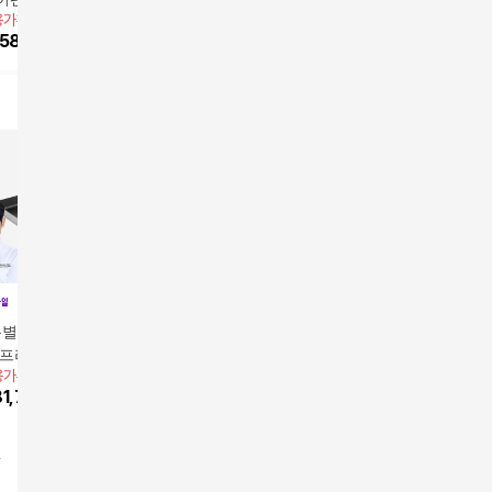
용가
169,900원
앱전용가
64,900원
앱전용가
142,900원
앱전용가
1
커버) 인덕션후라이
후라이팬 22팬 단품
스텐 후라이팬 24팬28
션 스텐후
158,007
원
7
%
60,357
원
7
%
132,897
원
7
%
18,5
8팬28웍28커버세
웍 세트
웍 전용뚜
특별가] 디펜더스
[CJ특별가] 디펜더스
[CJ특별가] 디펜더스
[CJ특별
 프라이팬 인덕션
프라이팬(24팬) 인덕션
프라이팬(22팬) 인덕션
후라이팬(2
용가
87,900원
앱전용가
67,900원
앱전용가
64,900원
앱전용가
1
말이 후라이팬
스텐 후라이팬 24팬 단
후라이팬 22팬 단품
스텐 후라
81,747
원
7
%
63,147
원
7
%
60,357
원
7
%
132,
품
웍 세트