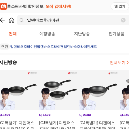
홈쇼핑사별 할인정보,
오직 앱에서만!
앱 열기
쇼핑
알텐바흐후라이펜
검색결과
전체
예정방송
지난방송
인기상품
연관
알텐바흐
후라이펜
알텐바흐후라이팬
알텐바흐후라이펜세트
지난방송
전체보기
[CJ특별가] 디펜더스
[CJ특별가] 디펜더스
[CJ특별가] 디펜더스
[CJ
프라이팬(24팬) 인덕션
프라이팬(24팬+24웍)
프라이팬(28웍) 인덕션
프라이