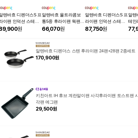
알텐바흐 디펜더스S 프
알텐바흐 울트라콤보
알텐바흐 디펜더스S 프
알텐
라이팬 인덕션 스테인
통5중 후라이팬 웍팬 7
라이팬 인덕션 스테인
테인
레스 후라이팬 28팬
style 가격 준수상품 옵
레스 후라이팬 24팬
팬
89,900
원
66,070
원
87,750
원
77,
션에서 확인
알텐바흐 디펜더스 스텐 후라이팬 24팬+28팬 2종세트
170,900
원
키친아트 IH 휴브 계란말이팬 사각후라이팬 토스트팬 
각팬 에그팬
29,500
원