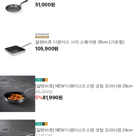
51,000
원
알텐바흐 디펜더스 사각 스퀘어팬 28cm (가로형)
105,900
원
[알텐바흐] NEW 디펜더스S 스텐 코팅 프라이팬 28cm
86,300원
5
%
81,990
원
[알텐바흐] NEW 디펜더스S 스텐 코팅 프라이팬 24cm
77,800원