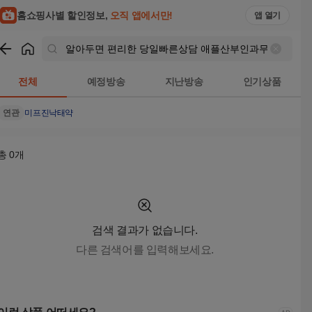
홈쇼핑사별 할인정보,
오직 앱에서만!
앱 열기
쇼핑
알아두면 편리한 당일빠른상담 애플산부인과무료 모음 낙태수술가능
전체
예정방송
지난방송
인기상품
연관
미프진
낙태약
총
0
개
검색 결과가 없습니다.
다른 검색어를 입력해보세요.