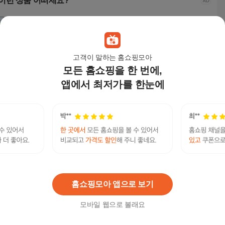
이런 상품 어떠세요?
고객이 말하는 홈쇼핑모아
모든 홈쇼핑을 한 번에,
앱에서 최저가를 한눈에
미니포커스 남성 패션
케이옵티마 행운 건강
LOVFAS 써지컬 팔찌
sil
4mm 스틸 원석 팔찌 3
재물운 삼재 소원성취
생일선물 남자 팔찌 뫼
컬스
4
액막이 염주 흑요석 1+
비우스 미니멀 디자인
19,000
원
17,550
원
12,980
원
14,
1 팔찌세트
알아두면 편리한 당일빠른상담 애플산부인과무료
모음 낙태수술가능한 곳 - 미프진 낙태약 구입 공식
연관검색어
홈페이지 Mife123.xyz
미프진
낙태약
홈쇼핑모아 앱으로 보기
모바일 웹으로 볼래요