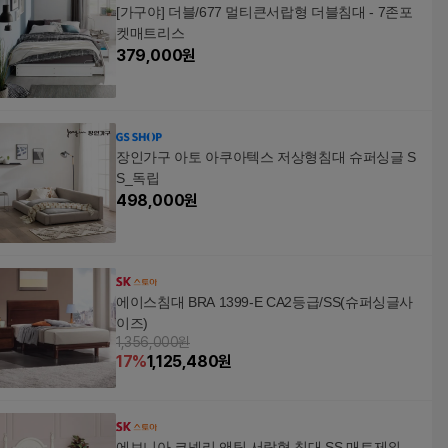
[가구야] 더블/677 멀티큰서랍형 더블침대 - 7존포
켓매트리스
379,000
원
장인가구 아토 아쿠아텍스 저상형침대 슈퍼싱글 S
S_독립
498,000
원
에이스침대 BRA 1399-E CA2등급/SS(슈퍼싱글사
이즈)
1,356,000원
17
%
1,125,480
원
에보니아 코넬리 앤틱 서랍형 침대 SS 매트제외