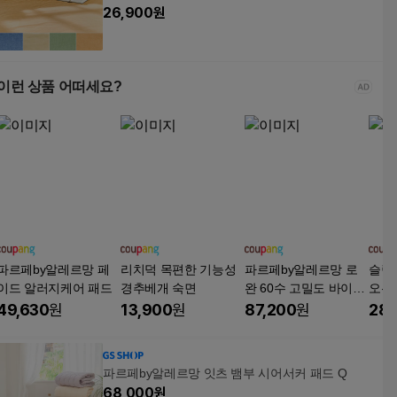
26,900
원
이런 상품 어떠세요?
파르페by알레르망 페
리치덕 목편한 기능성
파르페by알레르망 로
슬립
이드 알러지케어 패드
경추베개 숙면
완 60수 고밀도 바이오
오는 
워싱 침대스커트
49,630
원
13,900
원
87,200
원
28,
파르페by알레르망 잇츠 뱀부 시어서커 패드 Q
68,000
원