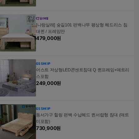
[나랑살래] 숲길101 편백나무 평상형 헤드리스 침
대퀸 / 프레임만
479,000
원
어스트 저상형LED콘센트침대 Q 퀸프레임+매트리
스포함
249,000
원
동서가구 힐링 편백 수납헤드 퀸서랍형 침대 (매트
미포함)
730,900
원