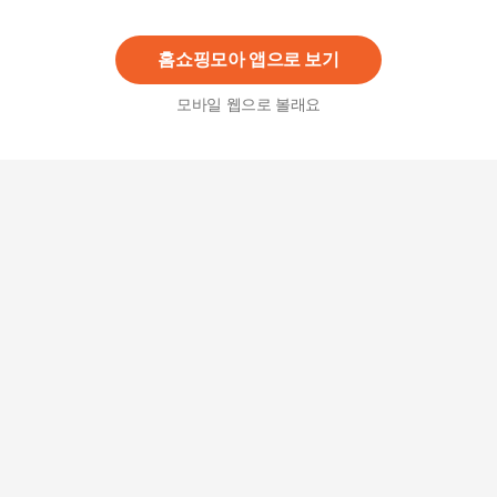
802,000원
15
%
681,700
원
홈쇼핑모아 앱으로 보기
모바일 웹으로 볼래요
에이스침대 BRA 1433-N CA2등급/LQ(퀸사이즈)
2,333,000원
19
%
1,889,730
원
에이스침대 IRINA(이리나) HT-R등급/LQ(퀸사이
즈)
4,553,000원
19
%
3,687,930
원
에이스침대 BMA 1119-A 기본 CA2등급/SS(슈퍼싱
글사이즈)