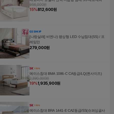
956,000원
15
%
812,600
원
[나랑살래] 비엔나) 평상형 LED 수납침대(SS) / 프
레임만
279,000
원
에이스침대 BMA 1086-C CA등급/LQ(퀸사이즈)
2,390,000원
19
%
1,935,900
원
에이스침대 BRA 1441-E CA2등급/SS(슈퍼싱글사