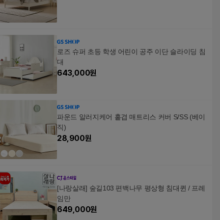
로즈 슈퍼 초등 학생 어린이 공주 이단 슬라이딩 침
대
643,000
원
파운드 알러지케어 홑겹 매트리스 커버 S/SS (베이
직)
28,900
원
[나랑살래] 숲길103 편백나무 평상형 침대퀸 / 프레
임만
649,000
원