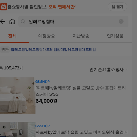
홈쇼핑사별 할인정보,
오직 앱에서만!
앱 열기
쇼핑
알레르망침대
검색결과
전체
예정방송
지난방송
인기상품
연관
알레르망
알레르망침대프레임
침대
알레르망침대프레임
총
105,473
개
인기순
홈쇼핑사
[파르페by알레르망] 심플 고밀도 방수 홑겹매트리
스커버 S/SS
64,000
원
파르페by알레르망 슬립 고밀도 바이오워싱 홑겹매