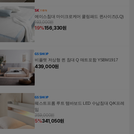
에이스침대 마이크로케어 쿨링패드 퀸사이즈(LQ)
193,000원
19
%
156,330
원
비플렛 저상형 퀸 침대 Q 매트포함 YSBM1917
439,000
원
웨스트프롬 루트 템바보드 LED 수납침대 Q/K프레
임
359,000원
5
%
341,050
원