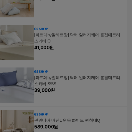
[파르페by알레르망] 닥터 알러지케어 홑겹매트리
스커버 Q
41,000
원
[파르페by알레르망] 닥터 알러지케어 홑겹매트리
스커버 S/SS
39,000
원
핀란디아 마틴L 원목 화이트 퀸침대Q
589,000
원