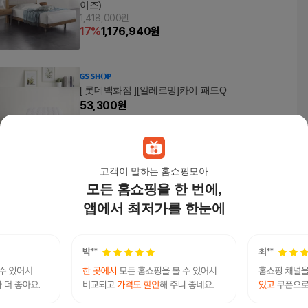
이즈)
1,418,000원
17
%
1,176,940
원
[ 롯데백화점 ][알레르망]카이 패드Q
53,300
원
고객이 말하는 홈쇼핑모아
모든 홈쇼핑을 한 번에,
동서가구 루젠 슈퍼싱글 SS 수납헤드 깊은서랍 침
대 프레임 DF635986
앱에서 최저가를 한눈에
293,900원
7
%
273,330
원
에보니아 데니스 슈퍼싱글 수납평상형침대 기본형
DNSS01 매트제외