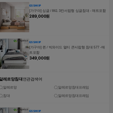
[가구야] 싱글 / 861 3칸서랍형 싱글침대 - 매트포함
289,000
원
[가구야] 퀸 / 빅와이드 멀티 큰서랍형 침대 577 -매
트포함
349,000
원
알레르망침대
연관검색어
알레르망
알레르망침대프레임
침대
알레르망침대프레임