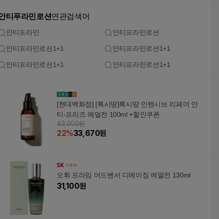
안티푸라민로션
연관검색어
안티프라민
안티프라민로션
안티프라민로션1+1
안티프라민로션1+1
안티프라민로션1+1
안티프라민로션1+1
[현대백화점] [록시땅]록시땅 인텐시브 리페어 안
티-프리즈 에멀전 100ml +할인쿠폰
43,000원
22
%
33,670
원
오휘 프라임 어드밴서 디에이징 에멀전 130ml
31,100
원