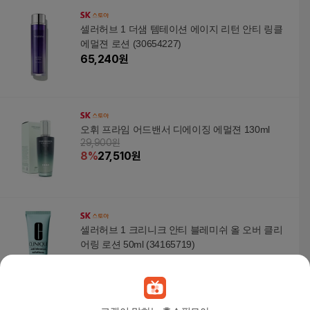
셀러허브 1 더샘 템테이션 에이지 리턴 안티 링클
에멀젼 로션 (30654227)
65,240
원
오휘 프라임 어드밴서 디에이징 에멀젼 130ml
29,900원
8
%
27,510
원
셀러허브 1 크리니크 안티 블레미쉬 올 오버 클리
어링 로션 50ml (34165719)
72,780
원