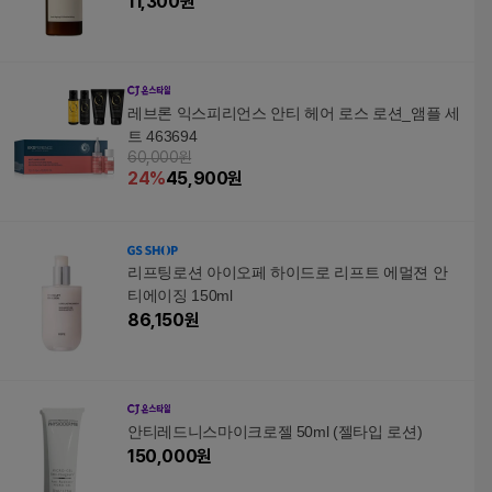
11,300
원
레브론 익스피리언스 안티 헤어 로스 로션_앰플 세
트 463694
60,000원
24
%
45,900
원
리프팅로션 아이오페 하이드로 리프트 에멀젼 안
티에이징 150ml
86,150
원
안티레드니스마이크로젤 50ml (젤타입 로션)
150,000
원