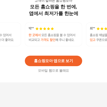
고객이 말하는 홈쇼핑모아
모든 홈쇼핑을 한 번에,
스쿠알로 고농축 2배 안티포그액,80ml 김서리방지
용액
앱에서 최저가를 한눈에
11,500
원
참존 디에이지 레드 에디션 에멀전 120ml x 3개
32,900원
6
%
30,900
원
홈쇼핑모아 앱으로 보기
모바일 웹으로 볼래요
오휘 프라임 어드밴서 디에이징 3종 세트 소프너
+에멀전+크림 기획_P408238564
116,500
원