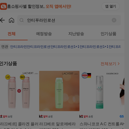
홈쇼핑사별 할인정보,
오직 앱에서만!
앱 열기
쇼핑
안티푸라민로션
검색결과
전체
예정방송
지난방송
인기상품
연관
안티프라민
안티프라민로션
안티프라민로션1+1
안티프라민로션1+1
안티프라민로션
인기상품
전체보기
[라끄베르] 콜라겐 플러
라끄베르 알로에베라
스와니코코 A.C 컨트롤
AH