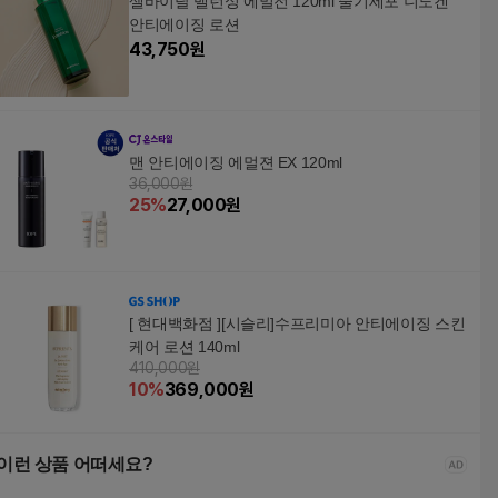
셀바이탈 밸런싱 에멀전 120ml 줄기세포 니도겐
안티에이징 로션
43,750
원
맨 안티에이징 에멀젼 EX 120ml
36,000원
25
%
27,000
원
[ 현대백화점 ][시슬리]수프리미아 안티에이징 스킨
케어 로션 140ml
410,000원
10
%
369,000
원
이런 상품 어떠세요?