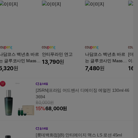
나담코스 백년초 바르
안티푸라민 연고
나담코스 백년초 바르
[더마
는 글루코사민 Massag
는 글루코사민 Massag
이스춰
13,790
원
e Body Cream 150ml,
e Body Cream 150ml,
500m
5,320
원
7,480
원
16,
1개입, 4개
1개입, 6개
[25RN]프라임 어드밴서 디에이징 에멀전 130ml 46
3694
80,000원
15
%
68,000
원
[롯데백화점](8) 안티에이지 맥스 LS 로션 45ml