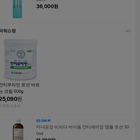
36,000
원
파워쇼핑
안티푸라민 로션 바르
는 크림 500g
25,090
원
꾸준한스토어
마녀공장 비피다 바이옴 안티에이징 앰플 로션 30
0ml