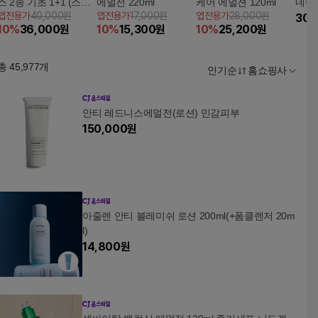
스 2종 기초 1+1 (스킨2
에멀전 220ml
케어 에멀젼 120ml
네이션
앱전용가
40,000원
앱전용가
17,000원
앱전용가
28,000원
+에멀전2)
라 
30,
10
%
36,000
원
10
%
15,300
원
10
%
25,200
원
총
45,977
개
인기순
홈쇼핑사
안티 레드니스에멀전(로션) 민감피부
150,000
원
아줄렌 안티 블레미쉬 로션 200ml(+폼클렌저 20m
l)
14,800
원