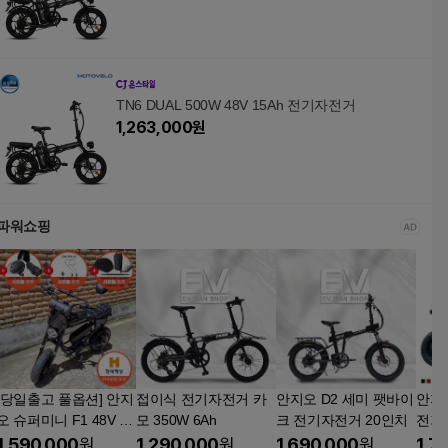
TN6 DUAL 500W 48V 15Ah 전기자전거
1,263,000
원
파워쇼핑
[당일출고 풀옵션] 안지
접이식 전기자전거 카
안지오 D2 세미 팻바이
안지오
오 슈퍼미니 F1 48V 15
모 350W 6Ah
크 전기자전거 20인치
전기
Ah 500W 네이비 미니
바이크
1,590,000
원
1,290,000
원
1,690,000
원
1,7