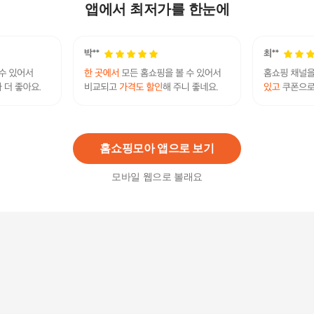
부 세발 삼륜 전동 전기자전거
앱에서 최저가를 한눈에
1,249,000
원
AU테크 엑스트랙 투어링 최대 900W 출퇴근 배달
용 48V 전동 전기 자전거
1,599,000
원
홈쇼핑모아 앱으로 보기
모바일 웹으로 볼래요
레이윙 디스커버리 접이식 전기자전거 ENTRY-F1
4E-5, 스틸, 팬텀블랙
1,259,530원
58
%
528,000
원
엑스트랙 슈퍼몬스터 팻바이크 자토바이 최대 960
W 48V 20인치 전동 전기 자전거