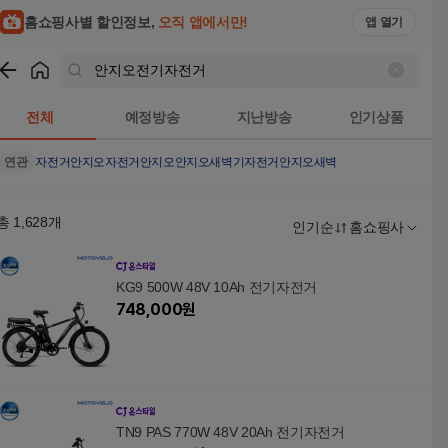
홈쇼핑사별 할인정보,
오직 앱에서만!
앱 열기
쇼핑
안지오전기자전거
검색결과
전체
예정방송
지난방송
인기상품
연관
자전거
안지오자전거
안지오
안지오새벽기자전거
안지오새벽
총
1,628
개
인기순
홈쇼핑사
KG9 500W 48V 10Ah 전기자전거
748,000
원
TN9 PAS 770W 48V 20Ah 전기자전거