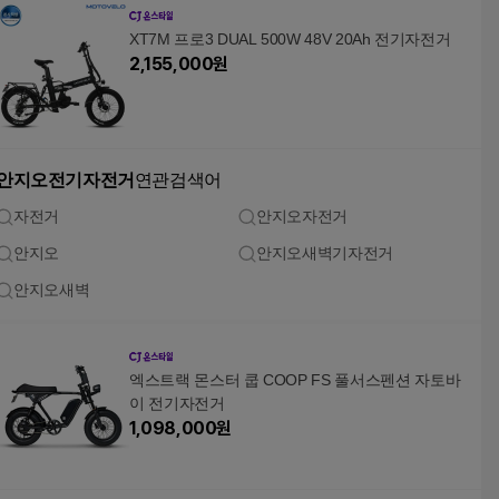
XT7M 프로3 DUAL 500W 48V 20Ah 전기자전거
2,155,000
원
안지오전기자전거
연관검색어
자전거
안지오자전거
안지오
안지오새벽기자전거
안지오새벽
엑스트랙 몬스터 쿱 COOP FS 풀서스펜션 자토바
이 전기자전거
1,098,000
원