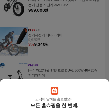
전기 전동 자전거 36V 10Ah
999,000
원
전기자전거 배터리커버
9,620원
3
%
9,340
원
[무이자12개월]TN8 프로 DUAL 500W 48V 20Ah
전기자전거
1,663,000
원
고객이 말하는 홈쇼핑모아
모든 홈쇼핑을 한 번에,
AU테크 스카닉 트라이크16 TRIKE 실버 여성용 주