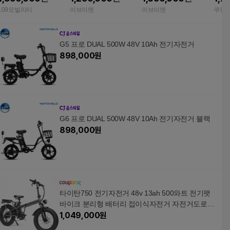
자토바이
109모빌리티
이브이맨
이브이맨
쿠팡
G5 프로 DUAL 500W 48V 10Ah 전기자전거
898,000
원
G6 프로 DUAL 500W 48V 10Ah 전기자전거 블랙
898,000
원
타이탄750 전기자전거 48v 13ah 500와트 전기팻
바이크 분리형 배터리 접이식자전거 자전거도로주
행가능
1,049,000
원