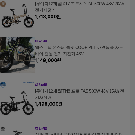
[무이자12개월]XT7 프로3 DUAL 500W 48V 20Ah
전기자전거
1,713,000
원
엑스트랙 몬스터 쿱펫 COOP PET 애견동승 자토
바이 전동 전기 자전거 48V
1,149,000
원
[무이자12개월]TN8 프로 PAS 500W 48V 15Ah 전
기자전거
1,498,000
원
AU테크 스카닉 F100 MTB 팻바이크 산악 라이팅