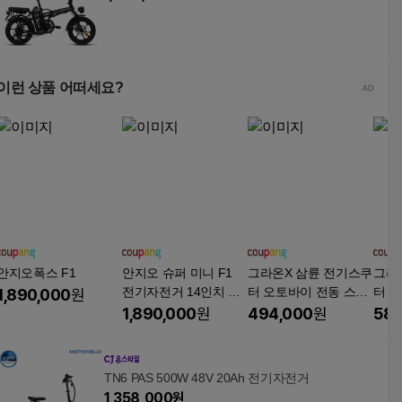
이런 상품 어떠세요?
안지오폭스 F1
안지오 슈퍼 미니 F1
그라온X 삼륜 전기스쿠
그라
전기자전거 14인치 팻
터 오토바이 전동 스쿠
터 
1,890,000
원
바이크 자토바이 48V 5
터 3인용 출퇴근 고출
터 3
1,890,000
원
494,000
원
583
00W
력 성인용 나들이 경량,
력 성
체리레드, 경량스틸
카본
TN6 PAS 500W 48V 20Ah 전기자전거
1,358,000
원