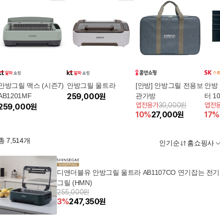
안방그릴 맥스 (시즌7)
안방그릴 울트라
[안방] 안방그릴 전용보
안방 
AB1201MF
259,000
원
관가방
터 1
앱전용가
30,000원
앱전
259,000
원
10
%
27,000
원
17
%
총
7,514
개
인기순
홈쇼핑사
디앤더블유 안방그릴 울트라 AB1107CO 연기잡는 전기
그릴 (HMN)
255,000원
3
%
247,350
원