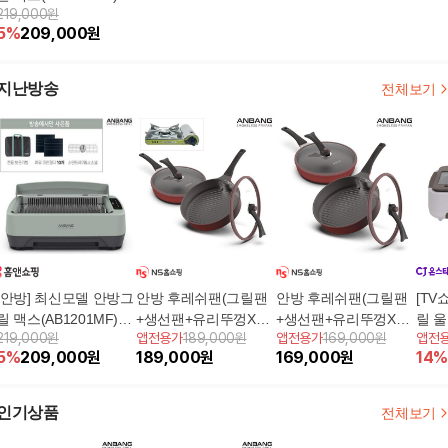
219,000원
+보관가방, 필터 10개,
5
%
209,000
원
스텐트레이, 소스볼
지난방송
전체보기
[안방] 최신모델 안방그
안방 후레쉬팬(그릴팬
안방 후레쉬팬(그릴팬
[TV
릴 맥스(AB1201MF)
+생선팬+유리뚜껑X2
+생선팬+유리뚜껑X2
릴 
219,000원
앱전용가
189,000원
앱전용가
169,000원
앱전
+보관가방, 필터 10개,
+손잡이X2)+가스 버너
+손잡이X2)5%쿠폰+구
+볶
5
%
209,000
원
189,000
원
169,000
원
14
%
스텐트레이, 소스볼
5%쿠폰+구매 후 3천원
매 후 3천원 적립
적립
인기상품
전체보기