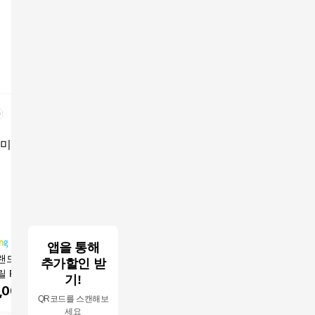
앱을 통해
랜드 연기없는 전
스마트베리 케이 그릴
26년형 안방그릴 + 필
NEW 시
추가할인 받
 PHY-01
전용뚜껑 포함, SBG-0
터11개 + 가방 하프돔
안방그릴 
기!
1(BK)
맥스 시즌7 1201 상표
01MF 전
,000
원
153,000
원
216,990
원
203,0
QR코드를 스캔해보
권볼펜 1개
용가방과 
세요