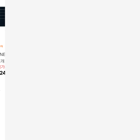
NEW 안방그릴 필
안방 그릴 맥스 보관가
안방그릴맥스 필터10
안방그릴
0개
방
매
관가방
용가
30,000원
앱전용가
60,000원
앱전용가
30,000원
앱전용가
6
24,900
원
17
%
49,800
원
17
%
24,900
원
17
%
49,