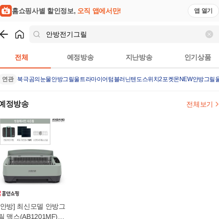
홈쇼핑사별 할인정보,
오직 앱에서만!
앱 열기
쇼핑
안방전기그릴
검색결과
전체
예정방송
지난방송
인기상품
연관
북극곰의눈물
안방그릴울트라
마이어텀블러
닌텐도스위치2포켓몬
NEW안방그릴
예정방송
전체보기
[안방] 최신모델 안방그
릴 맥스(AB1201MF)