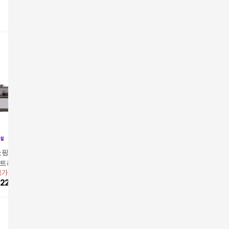
방송에서만
방송에서만
쇼핑]최신상 안방그
[방송에서만]냄새연기
[방송에서만]냄새연기
안방 후레
울트라 본체+그릴팬
잡는 안방 후레쉬팬 버
잡는 안방 후레쉬팬(생
5%쿠폰+
용가
259,000원
음팬+필터
너세트(생선팬+그릴팬
149,000
원
선팬+그릴팬+유리뚜껑
129,000
원
적립
99,000
224,009
원
+유리뚜껑2개+버너)
2개)