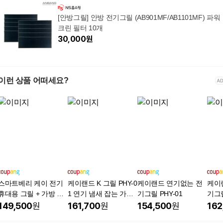
[안방그릴] 안방 전기그릴 (AB901MF/AB1101MF) 파워
크린 필터 10개
30,000
원
이런 상품 어떠세요?
스마트베리 케이 전기
케이랜드 K 그릴 PHY-0
케이랜드 연기없는 전
케이
휴대용 그릴 + 가방 세
1 연기 냄새 잡는 가정
기그릴 PHY-01
기그릴
트, SBG-01(다크블랙)
용 대형 전기그릴, PHY
149,500
원
161,700
원
154,500
원
162
-01/4B-01