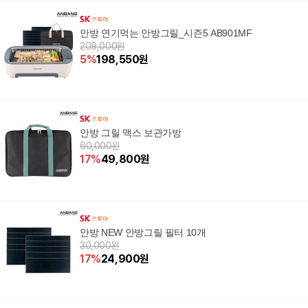
안방 연기먹는 안방그릴_시즌5 AB901MF
209,000원
5
%
198,550
원
안방 그릴 맥스 보관가방
60,000원
17
%
49,800
원
안방 NEW 안방그릴 필터 10개
30,000원
17
%
24,900
원