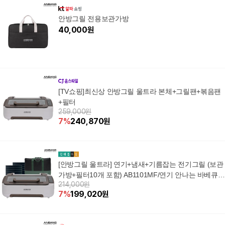
안방그릴 전용보관가방
40,000
원
[TV쇼핑]최신상 안방그릴 울트라 본체+그릴팬+볶음팬
+필터
259,000원
7
%
240,870
원
[안방그릴 울트라] 연기+냄새+기름잡는 전기그릴 (보관
가방+필터10개 포함) AB1101MF/연기 안나는 바베큐
214,000원
+할인쿠폰
7
%
199,020
원