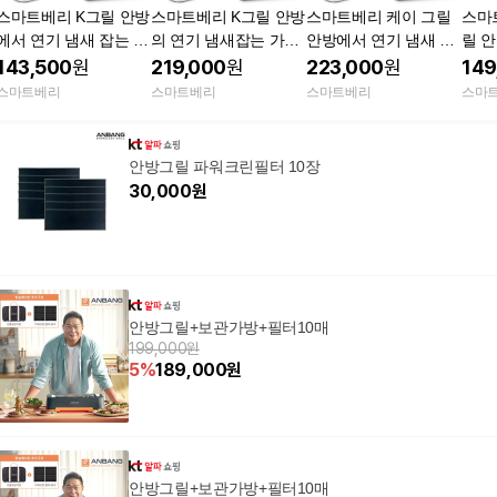
스마트베리 K그릴 안방
스마트베리 K그릴 안방
스마트베리 케이 그릴
스마
에서 연기 냄새 잡는 가
의 연기 냄새잡는 가정
안방에서 연기 냄새 잡
릴 
정용 대형 전기그릴 만
용 대형 전기그릴 와이
는 가정용 대형 전기그
잡는
143,500
원
219,000
원
223,000
원
149
능요리 짬짜팬 대형전
드 짬짜팬풀세트 뚜껑
릴 팬 짬짜팬세트 와이
전기
스마트베리
스마트베리
스마트베리
스마
골팬
가방
드
블랙
안방그릴 파워크린필터 10장
30,000
원
안방그릴+보관가방+필터10매
199,000원
5
%
189,000
원
안방그릴+보관가방+필터10매