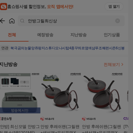
홈쇼핑사별 할인정보,
오직 앱에서만!
앱 열기
쇼핑
안방그릴최신상
검색결과
전체
예정방송
지난방송
인기상품
연관
북극곰의눈물
앙쥬팡
지스튜디오나시탑4종
꾸띄르염색샴푸조혜련시즌6
신봉선유
지난방송
전체보기
방송에서만
[안방] 최신모델 안방그
안방 후레쉬팬(그릴팬
안방 후레쉬팬(그릴팬
[TV
릴 맥스(AB1201MF)
+생선팬+유리뚜껑X2
+생선팬+유리뚜껑X2
릴 