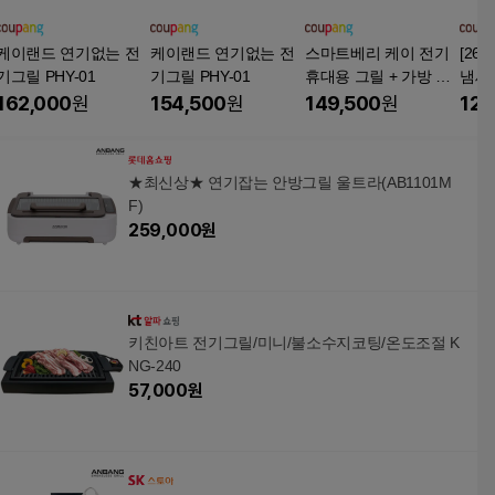
케이랜드 연기없는 전
케이랜드 연기없는 전
스마트베리 케이 전기
[26
기그릴 PHY-01
기그릴 PHY-01
휴대용 그릴 + 가방 세
냄새
트, SBG-01(다크블랙)
구이
162,000
원
154,500
원
149,500
원
129
그릴 
G10
★최신상★ 연기잡는 안방그릴 울트라(AB1101M
F)
259,000
원
키친아트 전기그릴/미니/불소수지코팅/온도조절 K
NG-240
57,000
원