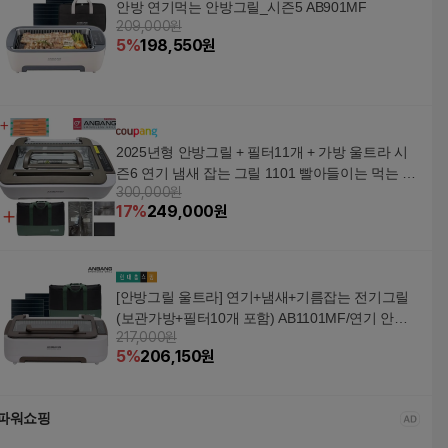
안방 연기먹는 안방그릴_시즌5 AB901MF
209,000원
5
%
198,550
원
2025년형 안방그릴 + 필터11개 + 가방 울트라 시
즌6 연기 냄새 잡는 그릴 1101 빨아들이는 먹는 안
300,000원
나는 없는 고기 삼겹살 전기 불판 / 상표권볼펜 1개
17
%
249,000
원
증정 최신형, AB1101MF
[안방그릴 울트라] 연기+냄새+기름잡는 전기그릴
(보관가방+필터10개 포함) AB1101MF/연기 안나
217,000원
는 바베큐
5
%
206,150
원
파워쇼핑