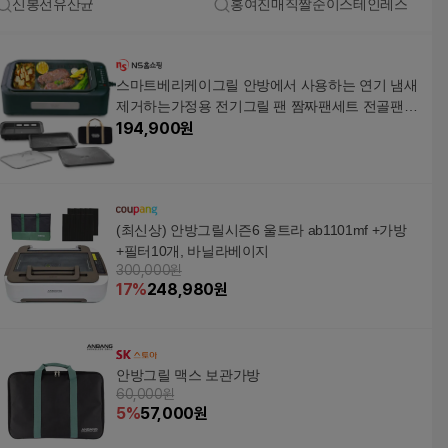
신봉선유산균
홍여진매직짤순이스테인레스
스마트베리케이그릴 안방에서 사용하는 연기 냄새
제거하는가정용 전기그릴 팬 짬짜팬세트 전골팬세
트
194,900
원
(최신상) 안방그릴시즌6 울트라 ab1101mf +가방
+필터10개, 바닐라베이지
300,000원
17
%
248,980
원
안방그릴 맥스 보관가방
60,000원
5
%
57,000
원