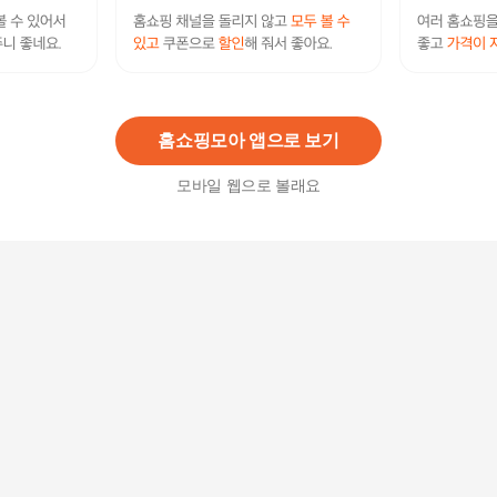
26년형 안방그릴 + 필터11개 + 가방 하프돔 맥스
시즌7 1201 상표권볼펜 1개, ANBANG SMOKLES
300,000원
S GRILL
28
%
216,990
원
홈쇼핑모아 앱으로 보기
모바일 웹으로 볼래요
[현대홈쇼핑1등그릴]안방그릴 전용가방
40,000
원
안방그릴+보관가방+필터10매
199,000원
5
%
189,000
원