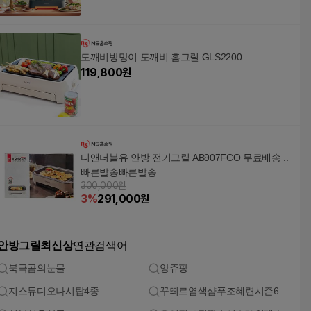
도깨비방망이 도깨비 홈그릴 GLS2200
119,800
원
디앤더블유 안방 전기그릴 AB907FCO 무료배송 ..
빠른발송빠른발송
300,000원
3
%
291,000
원
안방그릴최신상
연관검색어
북극곰의눈물
앙쥬팡
지스튜디오나시탑4종
꾸띄르염색샴푸조혜련시즌6