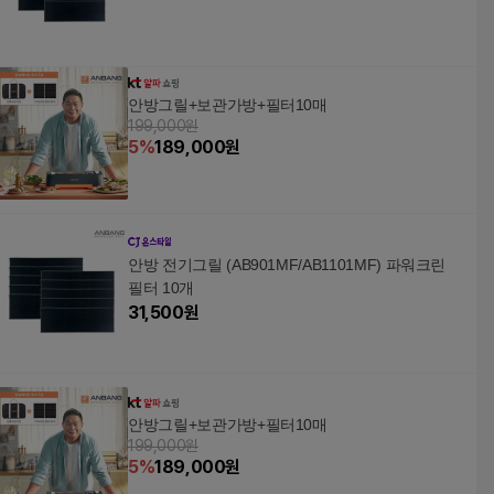
안방그릴+보관가방+필터10매
199,000원
5
%
189,000
원
안방 전기그릴 (AB901MF/AB1101MF) 파워크린
필터 10개
31,500
원
안방그릴+보관가방+필터10매
199,000원
5
%
189,000
원