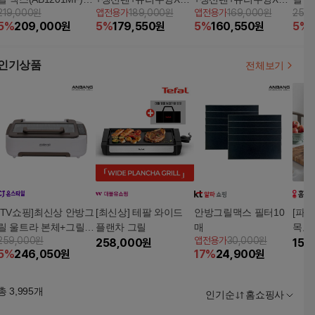
219,000원
앱전용가
189,000원
앱전용가
169,000원
259
+보관가방, 필터 10개,
+손잡이X2)+가스 버너
+손잡이X2)5%쿠폰+구
+볶
5
%
209,000
원
5
%
179,550
원
5
%
160,550
원
5
%
스텐트레이, 소스볼
5%쿠폰+구매 후 3천원
매 후 3천원 적립
적립
인기상품
전체보기
[TV쇼핑]최신상 안방그
[최신상] 테팔 와이드
안방그릴맥스 필터10
[파베
릴 울트라 본체+그릴팬
플랜차 그릴
매
목도
259,000원
앱전용가
30,000원
+볶음팬+필터
258,000
원
+거치
159
5
%
246,050
원
17
%
24,900
원
총
3,995
개
인기순
홈쇼핑사