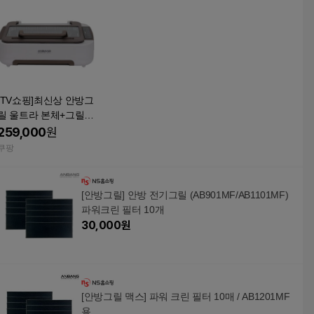
[TV쇼핑]최신상 안방그
릴 울트라 본체+그릴팬
+볶음팬+필터 베이지
259,000
원
AB1101MF
쿠팡
[안방그릴] 안방 전기그릴 (AB901MF/AB1101MF)
파워크린 필터 10개
30,000
원
[안방그릴 맥스] 파워 크린 필터 10매 / AB1201MF
용