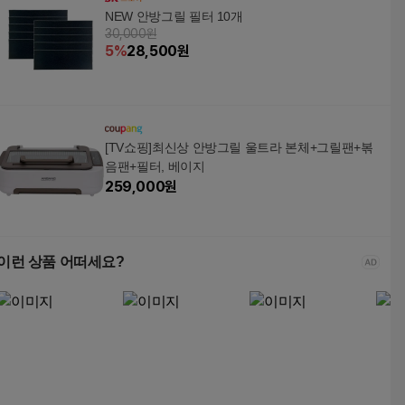
NEW 안방그릴 필터 10개
30,000원
5
%
28,500
원
[TV쇼핑]최신상 안방그릴 울트라 본체+그릴팬+볶
음팬+필터, 베이지
259,000
원
이런 상품 어떠세요?