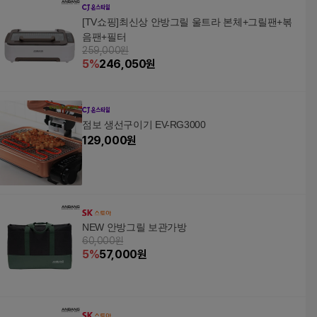
[TV쇼핑]최신상 안방그릴 울트라 본체+그릴팬+볶
음팬+필터
259,000원
5
%
246,050
원
점보 생선구이기 EV-RG3000
129,000
원
NEW 안방그릴 보관가방
60,000원
5
%
57,000
원