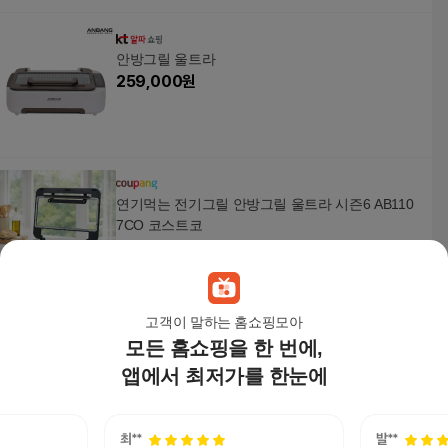
안방그릴 울트라
259,000
원
연기먹는 전기그릴 안방그릴 울트라 시즌6 AB110
7CO 코스트코
246,000
원
고객이 말하는 홈쇼핑모아
모든 홈쇼핑을 한 번에,
안방 전기그릴, AB507FCO
198,700
원
앱에서 최저가를 한눈에