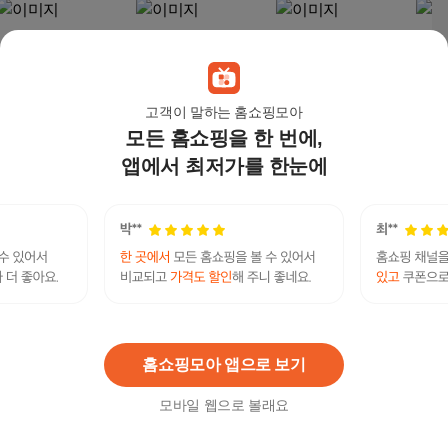
고객이 말하는 홈쇼핑모아
모든 홈쇼핑을 한 번에,
앱에서 최저가를 한눈에
G50 빌라 복층 콘도(오
S20 타워 콘도
S20콘도_스파2인
13평
션빌라스, 복층형, 마운
356,900
원
353,700
원
189
틴뷰)
865,000
원
안면도리솜리조트
연관검색어
안면도리솜
리조트
안면도
안면도리조트
홈쇼핑모아 앱으로 보기
모바일 웹으로 볼래요