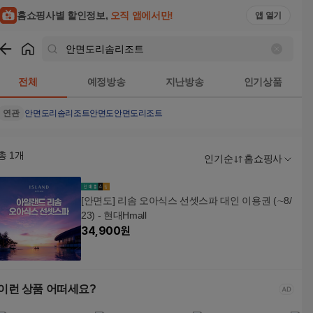
홈쇼핑사별 할인정보,
오직 앱에서만!
앱 열기
쇼핑
안면도리솜리조트
검색결과
전체
예정방송
지난방송
인기상품
연관
안면도리솜
리조트
안면도
안면도리조트
총
1
개
인기순
홈쇼핑사
[안면도] 리솜 오아식스 선셋스파 대인 이용권 (∼8/
23) - 현대Hmall
34,900
원
이런 상품 어떠세요?