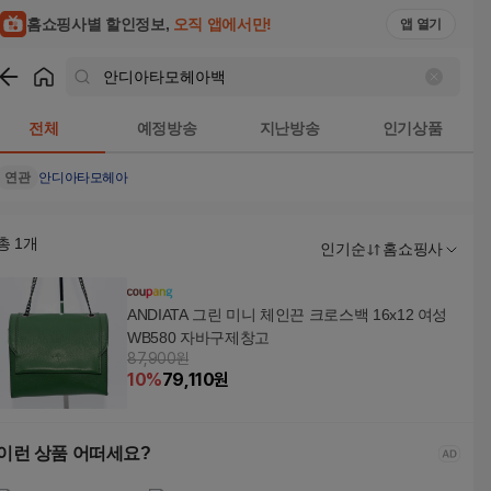
홈쇼핑사별 할인정보,
오직 앱에서만!
앱 열기
쇼핑
안디아타모헤아백
검색결과
전체
예정방송
지난방송
인기상품
연관
안디아타모헤아
총
1
개
인기순
홈쇼핑사
ANDIATA 그린 미니 체인끈 크로스백 16x12 여성
WB580 자바구제창고
87,900원
10
%
79,110
원
이런 상품 어떠세요?