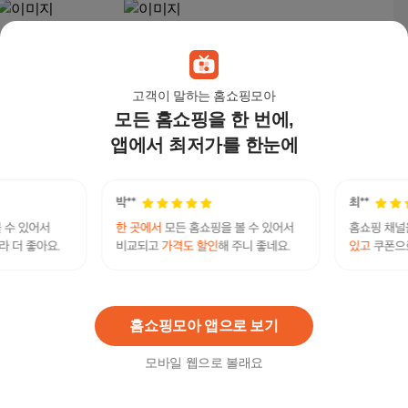
고객이 말하는 홈쇼핑모아
모든 홈쇼핑을 한 번에,
앱에서 최저가를 한눈에
피누스 천연소가죽 아
사몰가 보테가베네타
드리아백 26년 신상 명
안디아모 스몰 766014
품스타일 핸드백
호환 이너백 (BV-Andia
149,000
원
33,600
원
mo-S-DS)
안디아타모헤아백
연관검색어
안디아타모헤아
홈쇼핑모아 앱으로 보기
모바일 웹으로 볼래요