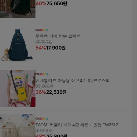
40
%
75,650
원
루루백 가비 방수 슬링백
39,100원
54
%
17,900
원
베네통키즈 아동용 에브리데이 크로스백
35,000원
36
%
22,530
원
TAOMI 러블리 백팩 4종 세트 + 인형 TM2512
49,800원
48
%
25,800
원