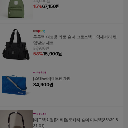
79,000원
15
%
67,150
원
루루백 여성용 라토 숄더 크로스백 + 액세서리 랜
덤발송 세트
37,900원
58
%
15,900
원
[스테들러]제도판가방
34,900
원
[대구백화점][기타]헬로키티 숄더 미니백(85A39-8
31-01)