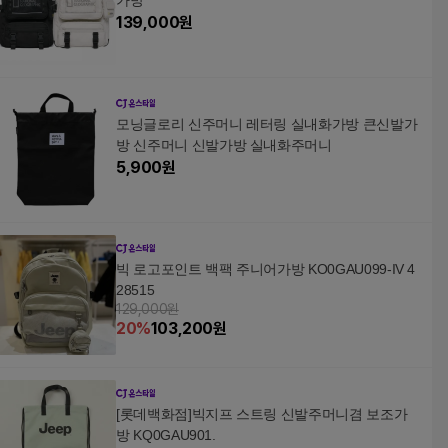
가방
139,000
원
모닝글로리 신주머니 레터링 실내화가방 큰신발가
방 신주머니 신발가방 실내화주머니
5,900
원
빅 로고포인트 백팩 주니어가방 KO0GAU099-IV 4
28515
129,000원
20
%
103,200
원
[롯데백화점]빅지프 스트링 신발주머니겸 보조가
방 KQ0GAU901.