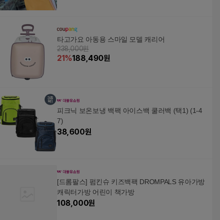
타고가요 아동용 스마일 모델 캐리어
238,000원
21
%
188,490
원
피크닉 보온보냉 백팩 아이스백 쿨러백 (택1) (1-4
7)
38,600
원
[드롬팔스] 펌킨슈 키즈백팩 DROMPALS 유아가방
캐릭터가방 어린이 책가방
108,000
원