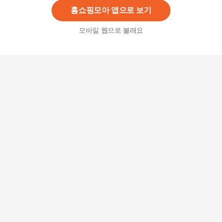
홈쇼핑모아 앱으로 보기
모바일 웹으로 볼래요
[구구스]중고명품 로고 숄더백 (NO 10315495)
1,410,000원
2
%
1,381,800
원
플랩 포켓 디자인 미니 백팩 캐주얼 데일리 가방
31,150
원
ACC [시즌오프] 멀티 백팩 - 그레이 BE61D2M703
153,300원
5
%
145,640
원