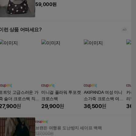
59,000
원
이런 상품 어떠세요?
토트잇 고급스러운 가
미니걸 플라워 투포켓
AKIPANDA 여성 미니
카리
죽 숄더 크로스백 직장
크로스백
소가죽 크로스백 여성
리백
인 크로스백
가방 모던 컬러 블록
숄더
27,900
원
29,900
원
36,500
원
36,
보백
브랜든 여행용 도난방지 세이프 백팩
127,000원