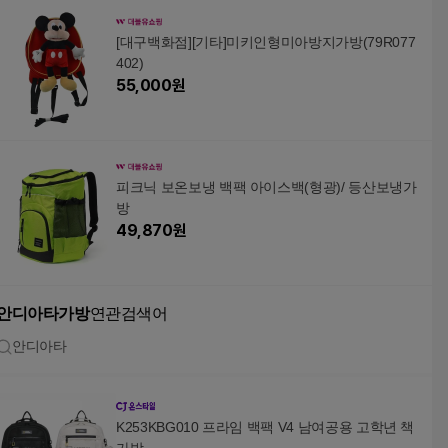
[대구백화점][기타]미키인형미아방지가방(79R077
402)
55,000
원
피크닉 보온보냉 백팩 아이스백(형광)/ 등산보냉가
방
49,870
원
안디아타가방
연관검색어
안디아타
K253KBG010 프라임 백팩 V4 남여공용 고학년 책