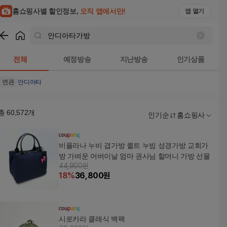
홈쇼핑사별 할인정보,
오직 앱에서만!
앱 열기
쇼핑
안디아타가방
검색결과
전체
예정방송
지난방송
인기상품
연관
안디아타
총
60,572
개
인기순
홈쇼핑사
비플라나 누비 겹가방 퀼트 누빔 성경가방 교회가
방 가벼운 어버이날 엄마 권사님 할머니 가방 선물
44,900원
18
%
36,800
원
시로카라 클래식 백팩