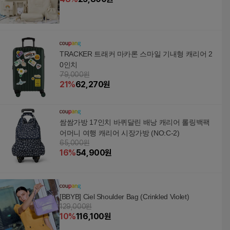
TRACKER 트래커 마카론 스마일 기내형 캐리어 2
0인치
79,000원
21
%
62,270
원
쌈쌈가방 17인치 바퀴달린 배낭 캐리어 롤링백팩
어머니 여행 캐리어 시장가방 (NO:C-2)
65,000원
16
%
54,900
원
[BBYB] Ciel Shoulder Bag (Crinkled Violet)
129,000원
10
%
116,100
원