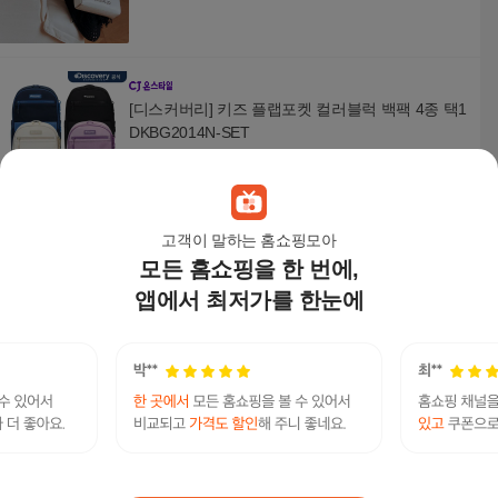
[디스커버리] 키즈 플랩포켓 컬러블럭 백팩 4종 택1
DKBG2014N-SET
79,500
원
고객이 말하는 홈쇼핑모아
모든 홈쇼핑을 한 번에,
젯키즈 백팩
100,000
원
앱에서 최저가를 한눈에
[롯데백화점][나이키키즈(플레이키즈)]나이키키즈
신학기 저학년 조던 러버핀 스쿨 백팩 책가방세트
N241EC206P
68,120
원