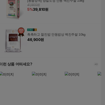
[농협양곡] 당일도정 안동 백진주쌀 10kg
41,900원
5
%
39,810
원
촉촉하고 찰진밥 안동밥상 백진주쌀 10kg
46,900
원
이런 상품 어떠세요?