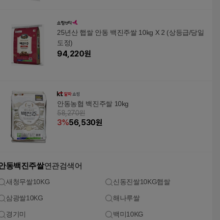
25년산 햅쌀 안동 백진주쌀 10kg X 2 (상등급/당일
도정)
94,220
원
안동농협 백진주쌀 10kg
58,270원
3
%
56,530
원
안동백진주쌀
연관검색어
새청무쌀10KG
신동진쌀10KG햅쌀
삼광쌀10KG
해나루쌀
경기미
백미10KG