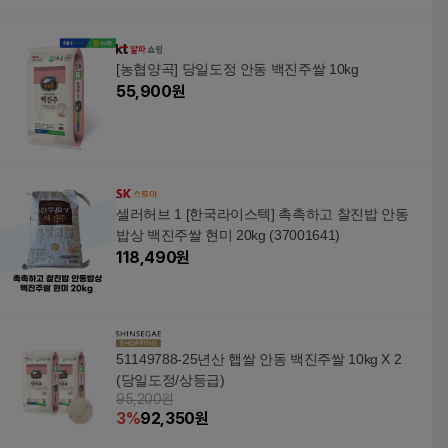
[농협양곡] 당일도정 안동 백진주쌀 10kg
55,900
원
셀러허브 1 [한국라이스텍] 촉촉하고 찰진밥 안동
밥상 백진주쌀 현미 20kg (37001641)
118,490
원
51149788-25년산 햅쌀 안동 백진주쌀 10kg X 2
(당일도정/상등급)
95,200원
3
%
92,350
원