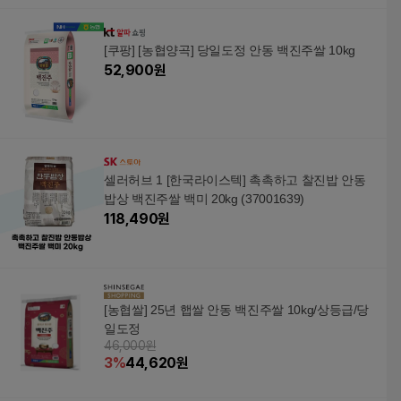
[쿠팡] [농협양곡] 당일도정 안동 백진주쌀 10kg
52,900
원
셀러허브 1 [한국라이스텍] 촉촉하고 찰진밥 안동
밥상 백진주쌀 백미 20kg (37001639)
118,490
원
[농협쌀] 25년 햅쌀 안동 백진주쌀 10kg/상등급/당
일도정
46,000원
3
%
44,620
원