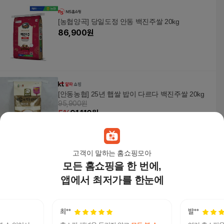
[농협양곡] 당일도정 안동 백진주쌀 20kg
86,900
원
[안동농협] 25년 햅쌀 밥이 다르다 백진주쌀 20kg
95,900원
5
%
91,110
원
고객이 말하는 홈쇼핑모아
모든 홈쇼핑을 한 번에,
[탐라마켓협력사]촉촉하고찰진밥안동밥상백진주
백미쌀10kg
앱에서 최저가를 한눈에
60,300원
3
%
58,500
원