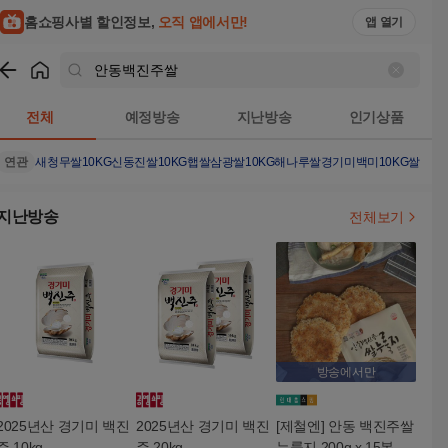
홈쇼핑사별 할인정보,
오직 앱에서만!
앱 열기
쇼핑
안동백진주쌀
검색결과
전체
예정방송
지난방송
인기상품
연관
새청무쌀10KG
신동진쌀10KG햅쌀
삼광쌀10KG
해나루쌀
경기미
백미10KG
쌀10K
지난방송
전체보기
방송에서만
2025년산 경기미 백진
2025년산 경기미 백진
[제철엔] 안동 백진주쌀
주 10kg
주 20kg
누룽지 200g x 15봉