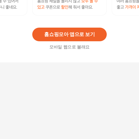
셀러허브 식품 25년산 햅쌀 안동 백진주쌀 10kg X
2 (당일도정/상등급) (51149788)
97,500
원
홈쇼핑모아 앱으로 보기
모바일 웹으로 볼래요
[농협양곡] 당일 도정 안동 백진주쌀 10kg
43,900
원
셀러허브 1 [한국라이스텍] 촉촉하고 찰진밥 안동
밥상 백진주쌀 백미 10kg (37001638)
60,320
원