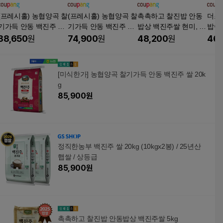
(프레시홀) 농협양곡 찰
(프레시홀) 농협양곡 찰
촉촉하고 찰진밥 안동
더조
기가득 안동 백진주 쌀
기가득 안동 백진주 쌀
밥상 백진주쌀 현미, 10
밥이
10kg 백미 일반미 현미
20kg 백미 일반미 현미
kg, 1개
10kg
38,650
원
74,900
원
48,200
원
46,
찹쌀, 상등급, 1개, 10k
찹쌀, 상등급, 1개, 20k
g
g
[미식한가] 농협양곡 찰기가득 안동 백진주 쌀 20k
g
85,900
원
정직한농부 백진주 쌀 20kg (10kgx2봉) / 25년산
햅쌀 / 상등급
85,900
원
촉촉하고 찰진밥 안동밥상 백진주쌀 5kg