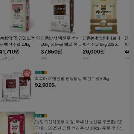
[농협양곡] 당일도정 안
안동밥상 백진주 백미
안동농협 밥이다르다
안동
동 백진주쌀 10kg
10kg 상등급 햅쌀 한국
백진주쌀 5kg 2025년
백진주
라이스텍
산 햅쌀 상등급 더조은
산 햅
41,710
원
37,850
원
26,000
원
45,
푸드
미 국내산 신선식품 곡
GSSHOP
쿠팡
쿠팡
쿠팡
류 
협 
촉촉하고 찰진밥 안동밥상 백진주쌀 20kg
92,900
원
[농림축산식품부 지원, 국내산 농산물 쿠폰][농협]
국내산 2025년 안동 백진주 쌀 10kg / 주문 후 당일
48,900원