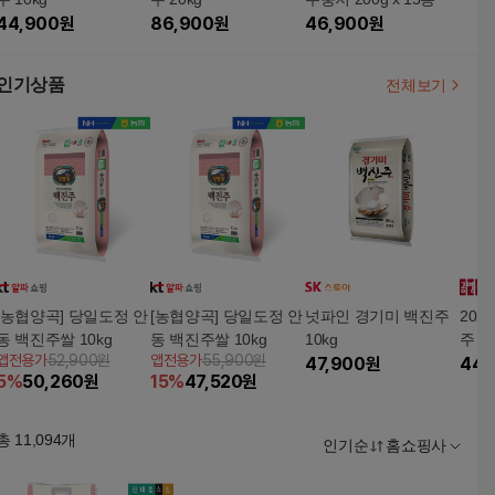
44,900
원
86,900
원
46,900
원
인기상품
전체보기
[농협양곡] 당일도정 안
[농협양곡] 당일도정 안
넛파인 경기미 백진주
202
동 백진주쌀 10kg
동 백진주쌀 10kg
10kg
주 10
앱전용가
52,900원
앱전용가
55,900원
47,900
원
44,
5
%
50,260
원
15
%
47,520
원
총
11,094
개
인기순
홈쇼핑사