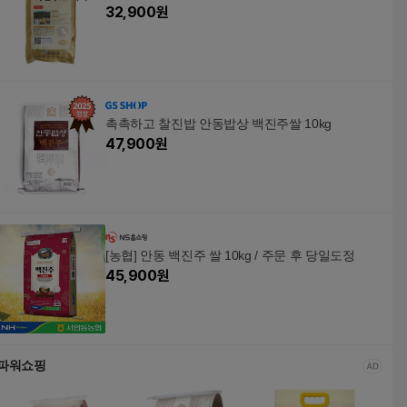
32,900
원
촉촉하고 찰진밥 안동밥상 백진주쌀 10kg
47,900
원
[농협] 안동 백진주 쌀 10kg / 주문 후 당일도정
45,900
원
파워쇼핑