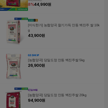
도정
8
%
44,990
원
[미식한가] 농협양곡 찰기가득 안동 백진주 쌀 10k
g
43,900
원
[농협양곡] 당일도정 안동 백진주쌀 5kg
26,900
원
[농협양곡] 당일도정 안동 백진주쌀 20kg
94,900
원