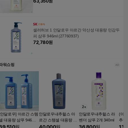
63,350
원
셀러허브 1 안달로우 아르간 약산성 대용량 민감두
피 샴푸 946ml (27760937)
72,780
원
파워쇼핑
[안달로우] 아르간 스템
안달로우내추럴스 아
안달로우내추럴스 라
(아
셀 대용량 샴푸 946ml
르간 스템셀 대용량 청
벤더 샴푸 2개 340ml
추럴
2개 + 펌프 2개 + 수분
정두피 샴푸 946.4ml 1
수분용
69,510
원
40,000
원
36,800
원
13,