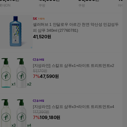
샴푸 50ml 여행용 키트
개
체 340
롯데ON
쿠팡
쿠팡
아이
증정
셀러허브 1 안달로우 아르간 천연 약산성 민감성두
피 샴푸 340ml (27760781)
41,520
원
[지성라인] 스칼프 샴푸x1+라이트 트리트먼트x2
51,170원
7
%
47,590
원
[지성라인] 스칼프 샴푸x3+라이트 트리트먼트x4
117,390원
7
%
109,180
원