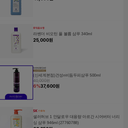
라벤더 비오틴 풀 볼륨 샴푸 340ml
25,000
원
(신세계본점)건성n비듬두피샴푸 500ml
40,000원
6
%
37,600
원
셀러허브 1 안달로우 대용량 아르간 시어버터 너리
싱 샴푸 946ml (27760788)