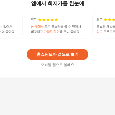
겸용 820ml
앱에서 최저가를 한눈에
13,580
원
무코타 애 샴푸 100ml
27,000
원
홈쇼핑모아 앱으로 보기
모바일 웹으로 볼래요
아놀드바시니 AB 아날도바시니 아쿠아 나염주름
스판수모 25종
10,430
원
단백질샴푸 98%하로시 이엔드 천연 건성 지루성
두피 샴푸 1000ml