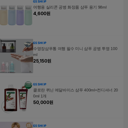
여행용 실리콘 공병 화장품 샴푸 용기 98ml
4,600
원
수영장샴푸통 여행 필수 미니 샴푸 공병 투명 100
ml
25,150
원
클로란 퀴닌 에달바이스 샴푸 400ml+컨디셔너 20
0ml 1개
50,000
원