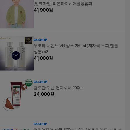
[밀크마일] 리본타이베어퀼팅점퍼
41,900
원
무코타 샤멘느 VR 샴푸 250ml (저자극 두피,멘톨
성분) x2
41,000
원
클로란 퀴닌 컨디셔너 200ml
24,000
원
더마앤모어 샴푸 600ml x 2개 / 세라마이드, 시카너