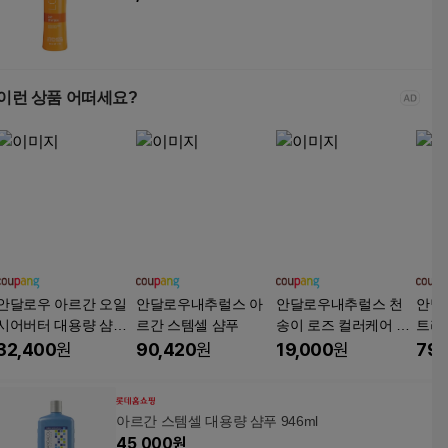
이런 상품 어떠세요?
안달로우 아르간 오일
안달로우내추럴스 아
안달로우내추럴스 천
안달로
시어버터 대용량 샴푸
르간 스템셀 샴푸
송이 로즈 컬러케어 샴
트리트
946ml + 수분 샴푸 50
푸
트 
32,400
원
90,420
원
19,000
원
79,
ml 여행용 키트 증정
케어
아르간 스템셀 대용량 샴푸 946ml
45,000
원