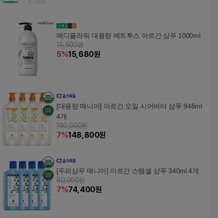
메디플라워 대용량 에트투스 아르간 샴푸 1000ml
16,500원
5
%
15,680
원
[대용량 매니아] 아르간 오일 시어버터 샴푸 946ml
4개
160,000원
7
%
148,800
원
[두피샴푸 매니아] 아르간 스템셀 샴푸 340ml 4개
80,000원
7
%
74,400
원