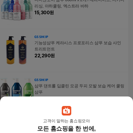
리싱, 아하쿨링, 엑스트라 바하
15,300
원
기능성샴푸 케라시스 프로포리스 샴푸 보습 샤인
트리트먼트
22,290
원
샴푸 댄트롤 딥클린 모공 두피 모발 보습 케어 쿨링
샴푸
18,290
원
고객이 말하는 홈쇼핑모아
모든 홈쇼핑을 한 번에,
지성샴푸 댄트롤 프레쉬 애플 비듬 영양 샴푸 린스