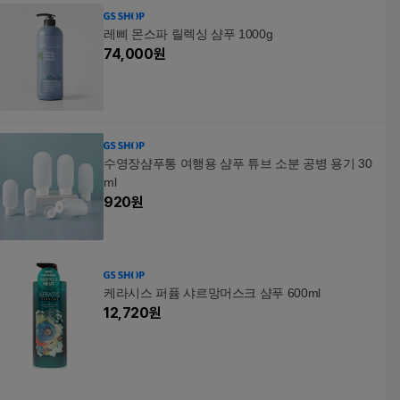
레삐 몬스파 릴렉싱 샴푸 1000g
74,000
원
수영장샴푸통 여행용 샴푸 튜브 소분 공병 용기 30
ml
920
원
케라시스 퍼퓸 샤르망머스크 샴푸 600ml
12,720
원