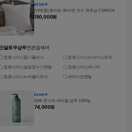
[마메종] 화이트 40수면 자수 유로샴 CSMV16
150,000
원
안달로우샴푸
연관검색어
청호나이스옴니플러스
청호나이스뉴아이스트리
청호나이스얼음정수기렌탈
청호나이스세니타
청호나이스뉴러블리트리
세탁가전렌탈
레삐 몬스파 바이탈 샴푸 1000g
74,000
원