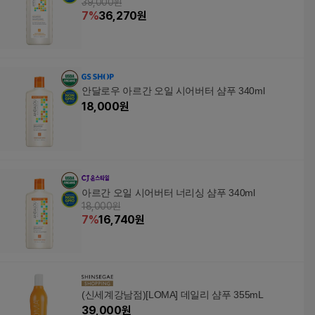
39,000원
7
%
36,270
원
안달로우 아르간 오일 시어버터 샴푸 340ml
18,000
원
아르간 오일 시어버터 너리싱 샴푸 340ml
18,000원
7
%
16,740
원
(신세계강남점)[LOMA] 데일리 샴푸 355mL
39,000
원