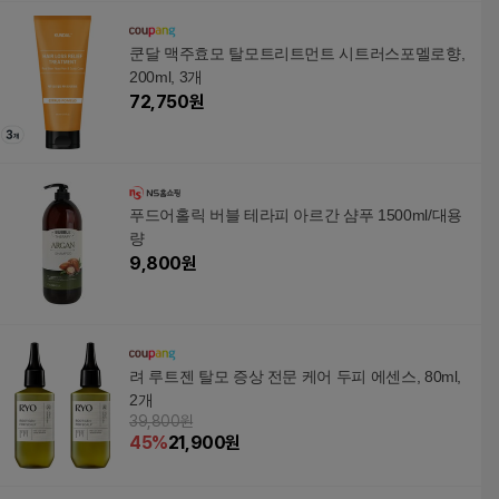
쿤달 맥주효모 탈모트리트먼트 시트러스포멜로향,
200ml, 3개
72,750
원
푸드어홀릭 버블 테라피 아르간 샴푸 1500ml/대용
량
9,800
원
려 루트젠 탈모 증상 전문 케어 두피 에센스, 80ml,
2개
39,800원
45
%
21,900
원