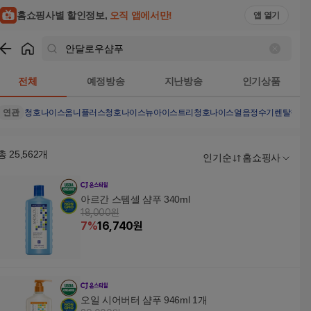
홈쇼핑사별 할인정보,
오직 앱에서만!
앱 열기
쇼핑
안달로우샴푸
검색결과
전체
예정방송
지난방송
인기상품
연관
청호나이스옴니플러스
청호나이스뉴아이스트리
청호나이스얼음정수기렌탈
청호
총
25,562
개
인기순
홈쇼핑사
아르간 스템셀 샴푸 340ml
18,000원
7
%
16,740
원
오일 시어버터 샴푸 946ml 1개