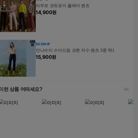
라무르 코듀로이 플레어 팬츠
14,900
원
안나수이 수이드림 코튼 자수 팬츠 3종 택1
15,900
원
이런 상품 어떠세요?