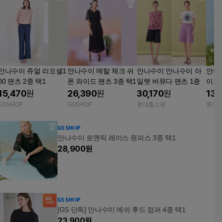
안나수이 쥬얼 리오셀1
안나수이 메탈 체크 쉬
안나수이 안나수이 아
안나
00 팬츠 2종 택1
폰 와이드 팬츠 3종 택1
일렛 버뮤다 팬츠 1종
이드
15,470
원
26,390
원
30,170
원
13,
GSSHOP
GSSHOP
롯데홈쇼핑
롯데
안나수이 로맨틱 레이스 원피스 3종 택1
28,900
원
[GS 단독] 안나수이 메쉬 후드 점퍼 4종 택1
23,900
원