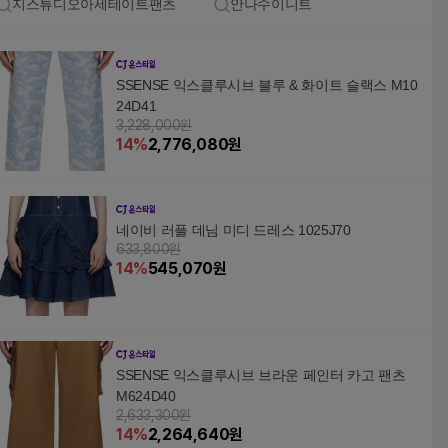
지스튜디오아세테이트팬츠
안나수이니트
SSENSE 익스클루시브 블루 & 화이트 슬랙스 M10
24D41
3,228,000원
14
%
2,776,080
원
네이비 러플 데님 미디 드레스 1025J70
633,800원
14
%
545,070
원
SSENSE 익스클루시브 브라운 페인터 카고 팬츠
M624D40
2,633,300원
14
%
2,264,640
원