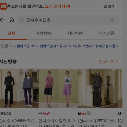
홈쇼핑사별 할인정보,
오직 앱에서만!
앱 열기
쇼핑
안나수이팬츠
검색결과
전체
예정방송
지난방송
인기상품
연관
도티썸머셋업
코어어센틱셋업
지스튜디오아세테이트원피스
유아굿썸머플리츠
지
지난방송
전체보기
안나수이(ANNA SUI)
안나수이 아일렛 하프
[안나수이] 25FW 크리
[안나
데님 플라킹 팬츠
팬츠5%쿠폰+구매 후 3
미 저지팬츠1종
플라