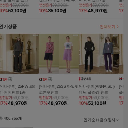
앱전용가
59,000원
앱전용가
39,000원
앱전용가
59,000원
앱전
천원 적립
10
%
53,100
원
10
%
35,100
원
17
%
48,970
원
17
%
인기상품
전체보기
[안나수이] 25FW 크리
[안나수이]25SS 아일렛
안나수이(ANNA SUI)
[안나
미 저지팬츠1종
코튼숏팬츠
데님 플라킹 팬츠
플라
앱전용가
59,000원
앱전용가
59,000원
앱전용가
59,000원
앱전
17
%
48,970
원
17
%
48,970
원
10
%
53,100
원
17
%
총
406,755
개
인기순
홈쇼핑사