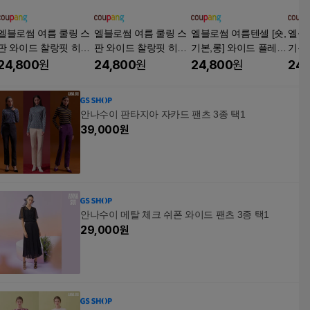
엘블로썸 여름 쿨링 스
엘블로썸 여름 쿨링 스
엘블로썸 여름텐셀 [숏,
엘블로
판 와이드 찰랑핏 히든
판 와이드 찰랑핏 히든
기본,롱] 와이드 플레어
기본,
밴딩 아이스진 (3단기
밴딩 아이스진 (3단기
진 부츠컷 히든밴드 팬
진 
24,800
원
24,800
원
24,800
원
24,
장)
장)
츠 3단기장
츠 
안나수이 판타지아 자카드 팬츠 3종 택1
39,000
원
안나수이 메탈 체크 쉬폰 와이드 팬츠 3종 택1
29,000
원