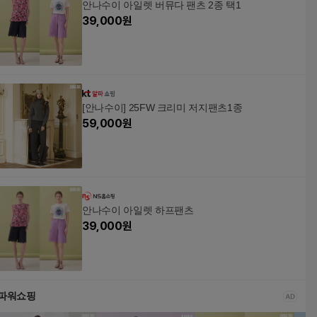
안나수이 아일렛 버뮤다 팬츠 2종 택1
39,000
원
[안나수이] 25FW 크리미 저지팬츠1종
59,000
원
안나수이 아일렛 하프팬츠
39,000
원
파워쇼핑