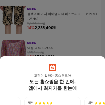
블랙 & 베이지 비어즐리 태피스트리 카고 쇼츠 M1
125H42
2,599,300원
14
%
2,235,400
원
여성 의류 622O20
1,987,700원
14
%
1,709,430
원
고객이 말하는 홈쇼핑모아
모든 홈쇼핑을 한 번에,
남성 팬츠 M1023C40
2,106,700원
앱에서 최저가를 한눈에
14
%
1,811,770
원