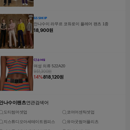
안나수이 라무르 코듀로이 플레어 팬츠 1종
18,900
원
여성 의류 522A20
951,300원
14
%
818,120
원
안나수이팬츠
연관검색어
도티썸머셋업
코어어센틱셋업
지스튜디오아세테이트원피스
유아굿썸머플리츠