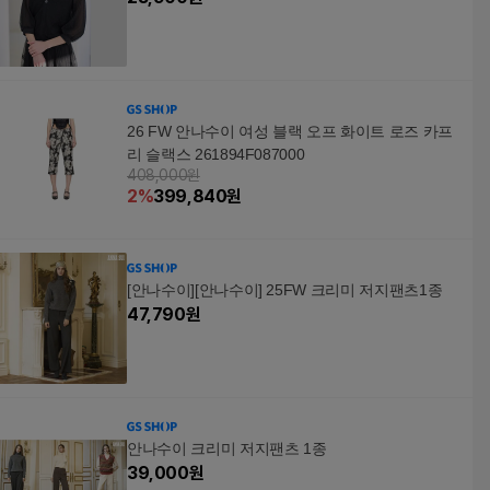
26 FW 안나수이 여성 블랙 오프 화이트 로즈 카프
리 슬랙스 261894F087000
408,000원
2
%
399,840
원
[안나수이][안나수이] 25FW 크리미 저지팬츠1종
47,790
원
안나수이 크리미 저지팬츠 1종
39,000
원