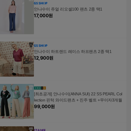
안나수이 쥬얼 리오셀100 팬츠 2종 택1
17,000
원
안나수이 하트랜드 레이스 하프팬츠 2종 택1
12,900
원
[최초공개] 안나수이(ANNA SUI) 22 SS PEARL Col
lection 핀턱 와이드팬츠 + 진주 벨트 +무이자3개월
99,000
원