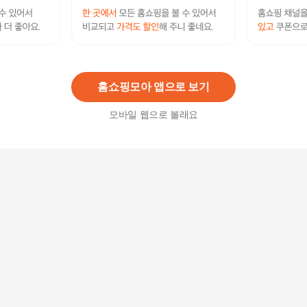
쥬얼 리오셀100 팬츠
17,000
원
홈쇼핑모아 앱으로 보기
모바일 웹으로 볼래요
남성 의류 M622P30
2,089,600원
14
%
1,797,060
원
탠 드로우스트링 슬랙스 624V40
2,293,400원
14
%
1,972,330
원