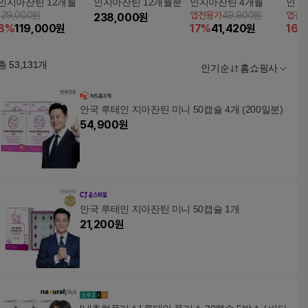
인지아잔틴 12개월
인지아잔틴 12개월분
인지아잔틴 4개월
인 
129,000원
앱전용가
49,900원
앱전
238,000
원
8
%
119,000
원
17
%
41,420
원
16
%
총
53,131
개
인기순
홈쇼핑사
안국 루테인 지아잔틴 미니 50캡슐 4개 (200일분)
54,900
원
안국 루테인 지아잔틴 미니 50캡슐 1개
21,200
원