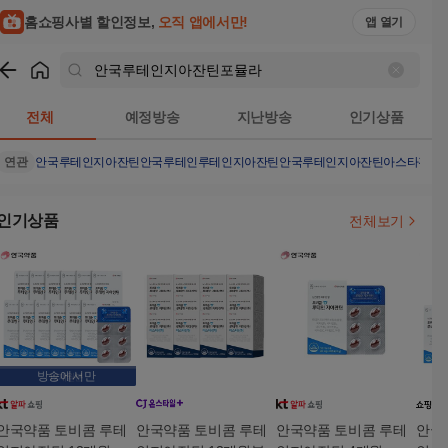
홈쇼핑사별 할인정보,
오직 앱에서만!
앱 열기
쇼핑
안국루테인지아잔틴포뮬라
검색결과
전체
예정방송
지난방송
인기상품
연관
안국루테인지아잔틴
안국루테인
루테인지아잔틴
안국루테인지아잔틴아스타잔틴
인기상품
전체보기
방송에서만
안국약품 토비콤 루테
안국약품 토비콤 루테
안국약품 토비콤 루테
안국