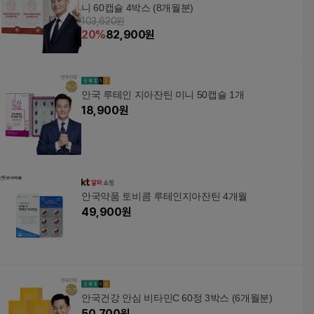
니 60캡슐 4박스 (8개월분)
103,620원
20
%
82,900
원
안국 루테인 지아잔틴 미니 50캡슐 1개
18,900
원
안국약품 토비콤 루테인지아잔틴 4개월
49,900
원
안국건강 안심 비타민C 60정 3박스 (6개월분)
50,700
원