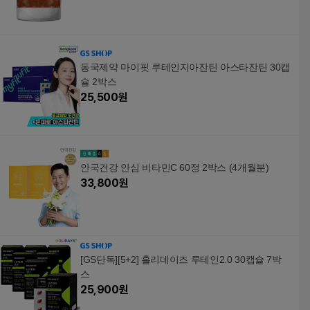
동국제약 마이핏 루테인지아잔틴 아스타잔틴 30캡
슐 2박스
25,500
원
안국건강 안심 비타민C 60정 2박스 (4개월분)
33,800
원
[GS단독][5+2] 홀리데이즈 루테인2.0 30캡슐 7박
스
25,900
원