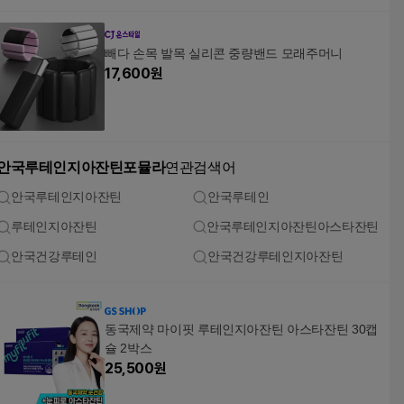
빼다 손목 발목 실리콘 중량밴드 모래주머니
17,600
원
안국루테인지아잔틴포뮬라
연관검색어
안국루테인지아잔틴
안국루테인
루테인지아잔틴
안국루테인지아잔틴아스타잔틴
안국건강루테인
안국건강루테인지아잔틴
동국제약 마이핏 루테인지아잔틴 아스타잔틴 30캡
슐 2박스
25,500
원