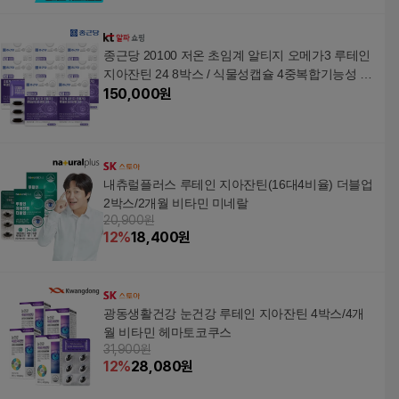
종근당 20100 저온 초임계 알티지 오메가3 루테인
지아잔틴 24 8박스 / 식물성캡슐 4중복합기능성 비
타민D E
150,000
원
내츄럴플러스 루테인 지아잔틴(16대4비율) 더블업
2박스/2개월 비타민 미네랄
20,900원
12
%
18,400
원
광동생활건강 눈건강 루테인 지아잔틴 4박스/4개
월 비타민 헤마토코쿠스
31,900원
12
%
28,080
원