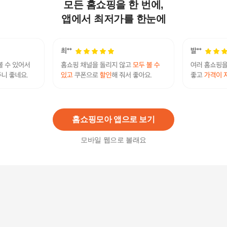
모든 홈쇼핑을 한 번에,
내츄럴플러스 차태현 초임계 아스타잔틴 루테인
클리어 (헤마토코쿠스추출물 함유) 4박스 / 눈피로
앱에서 최저가를 한눈에
42,900원
개선
15
%
36,470
원
[일양약품] 프라임 루테인 플러스 30캡슐 6박스(6
개월분)
27,900원
5
%
26,510
원
홈쇼핑모아 앱으로 보기
모바일 웹으로 볼래요
베베키즈 눈 건강 솔루션 어린이 베타카로틴 영양
제 2통
24,900
원
빼다 손목 발목 실리콘 중량밴드 모래주머니