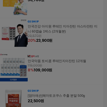
안국건강 아이원 루테인 지아잔틴 아스타잔틴 미
니 60캡슐 1박스 (2개월분)
29,870원
20
%
23,900
원
안국약품 토비콤 루테인지아잔틴 12개월
119,000원
8
%
109,000
원
[엄마애손]헤마토코쿠스 추출 분말 500g
22,500
원