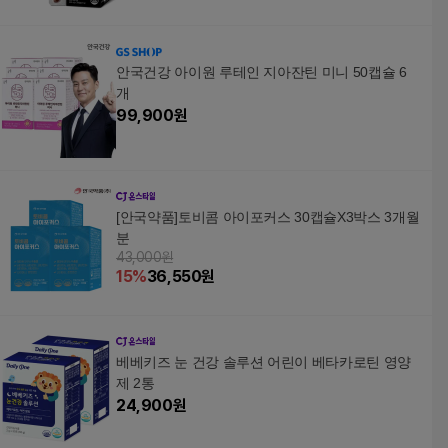
안국건강 아이원 루테인 지아잔틴 미니 50캡슐 6
개
99,900
원
[안국약품]토비콤 아이포커스 30캡슐X3박스 3개월
분
43,000원
15
%
36,550
원
베베키즈 눈 건강 솔루션 어린이 베타카로틴 영양
제 2통
24,900
원