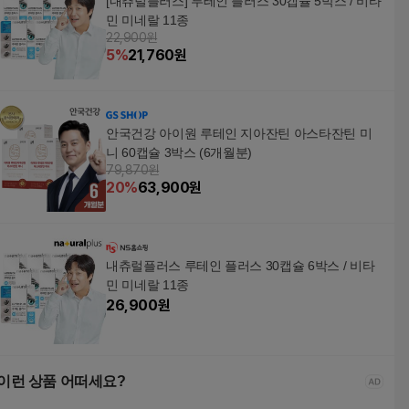
[내츄럴플러스] 루테인 플러스 30캡슐 5박스 / 비타
민 미네랄 11종
22,900원
5
%
21,760
원
안국건강 아이원 루테인 지아잔틴 아스타잔틴 미
니 60캡슐 3박스 (6개월분)
79,870원
20
%
63,900
원
내츄럴플러스 루테인 플러스 30캡슐 6박스 / 비타
민 미네랄 11종
26,900
원
이런 상품 어떠세요?