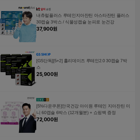
내츄럴플러스 루테인지아잔틴 아스타잔틴 플러스
30캡슐 3박스 / 식물성캡슐 눈피로 눈건강
37,900
원
[GS단독][5+2] 홀리데이즈 루테인2.0 30캡슐 7박
스
25,900
원
[5%다운쿠폰]안국건강 아이원 루테인 지아잔틴 미
니 60캡슐 6박스 (12개월분) + 쇼핑백 증정
72,000
원