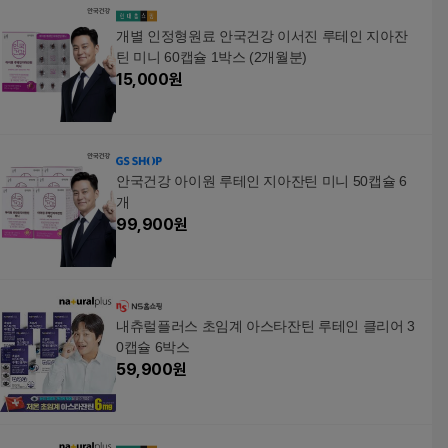
개별 인정형원료 안국건강 이서진 루테인 지아잔
틴 미니 60캡슐 1박스 (2개월분)
15,000
원
안국건강 아이원 루테인 지아잔틴 미니 50캡슐 6
개
99,900
원
내츄럴플러스 초임계 아스타잔틴 루테인 클리어 3
0캡슐 6박스
59,900
원