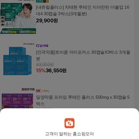
[내츄럴플러스] 차태현 루테인 지아잔틴 더블업 16
대4 30캡슐 3박스(3개월분)
29,900
원
[안국약품]토비콤 아이포커스 30캡슐X3박스 3개월
분
43,000원
15
%
36,550
원
일양약품 프라임 루테인 플러스 500mg x 30캡슐 5
박스
23,900원
12
%
21,040
원
고객이 말하는 홈쇼핑모아