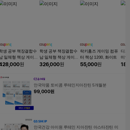
학생 공부 책장결합수
학생 공부 책장결합수
락키홈즈 게이밍 컴퓨
디자
납 일체형 책상 게이밍
납 일체형 책상 게이밍
터 책상 1200, 화이트
미엄
컴퓨터 ㄱ자 코너 파티
컴퓨터 ㄱ자 코너 파티
서실
428,000
원
326,000
원
55,000
원
188
션 탁자, 화이트(A)
션 탁자, 화이트(A)
안국약품 토비콤 루테인지아잔틴 5개월분
99,000
원
안국건강 아이원 루테인 지아잔틴 아스타잔틴 미