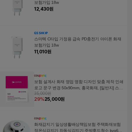
보험가입 18w
12,430
원
스마텍 C타입 가정용 급속 PD충전기 아이폰 화재
보험가입 18w
11,010
원
보험 설계사 화재 영업 명함 디자인 맞춤 제작 인쇄
로고 문구 변경 50x90mm, 흥국화재, [일반지] 스노
35,000원
우 비코팅 500매
29
%
25,000
원
화재감지기 일상생활배상책임보험 주택화재보험
정온식감지기 차동식감지기 주방후드청소 kyg611