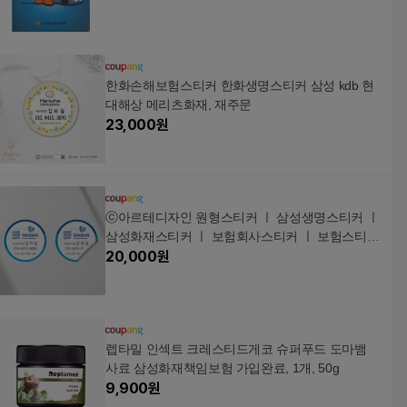
한화손해보험스티커 한화생명스티커 삼성 kdb 현
대해상 메리츠화재, 재주문
23,000
원
ⓒ아르테디자인 원형스티커 ㅣ 삼성생명스티커 ㅣ
삼성화재스티커 ㅣ 보험회사스티커 ㅣ 보험스티커
ㅣ 스티커인쇄 ㅣ 보험명함 ㅣ 삼성생명ㅣ kdb생명
20,000
원
ㅣ 현대해상 ㅣ 메리츠화재 스티커, 재주문
렙타밀 인섹트 크레스티드게코 슈퍼푸드 도마뱀
사료 삼성화재책임보험 가입완료, 1개, 50g
9,900
원