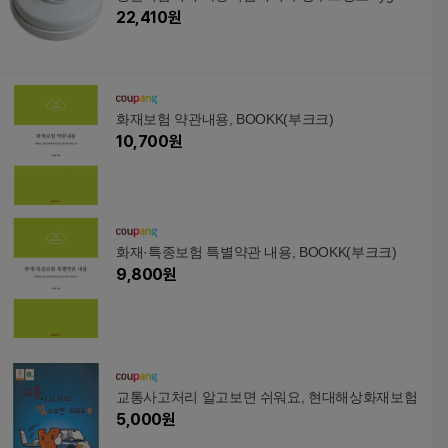
24oF
22,410
원
화재보험 약관내용, BOOKK(부크크)
10,700
원
화재·특종보험 특별약관 내용, BOOKK(부크크)
9,800
원
교통사고처리 알고보면 쉬워요, 현대해상화재보험
5,000
원