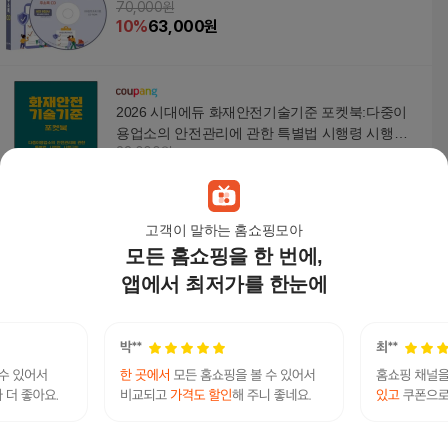
70,000원
금융컨설팅 투자회사 자산관리 자산운용 등..., 전
10
%
63,000
원
국 보험회사 주소록(2026)(CD), 콘텐츠에그 편집
부(저), 콘텐츠에그, 콘텐츠에그 저
2026 시대에듀 화재안전기술기준 포켓북:다중이
용업소의 안전관리에 관한 특별법 시행령 시행규
23,000원
칙, 시대고시기획, 이덕수 편저
10
%
20,700
원
고객이 말하는 홈쇼핑모아
모든 홈쇼핑을 한 번에,
가입 C타입 가정용 급속 PD충전기 아이폰 화재보
험가입 18w
앱에서 최저가를 한눈에
12,430
원
ⓒ아르테디자인 명함 ㅣ 삼성생명명함 ㅣ 삼성화
재명함 ㅣ 보험회사명함 ㅣ 보험명함 ㅣ 명함제작
ㅣ 대전명함 ㅣ 대전인쇄소 ㅣ 쿠폰제작 ㅣ가게명
20,000
원