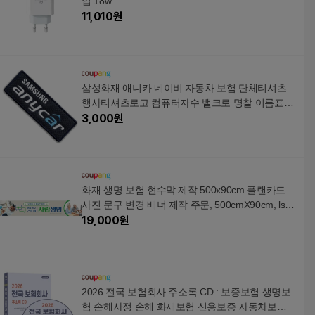
입 18w
11,010
원
삼성화재 애니카 네이비 자동차 보험 단체티셔츠
행사티셔츠로고 컴퓨터자수 밸크로 명찰 이름표,
재봉식
3,000
원
화재 생명 보험 현수막 제작 500x90cm 플랜카드
사진 문구 변경 배너 제작 주문, 500cmX90cm, lsrb
hg-01쇠고리+끈4
19,000
원
2026 전국 보험회사 주소록 CD : 보증보험 생명보
험 손해사정 손해 화재보험 신용보증 자동차보험