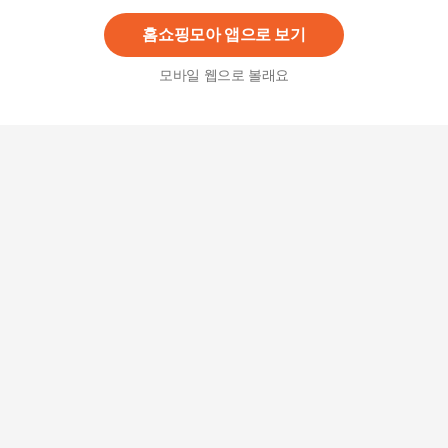
함 ㅣ 회사명함 ㅣ 명함디자인, 재주문
홈쇼핑모아 앱으로 보기
모바일 웹으로 볼래요
가입 C타입 가정용 급속 PD충전기 아이폰 화재보
험가입 18w
11,010
원
충전기 C타입 가정용 급속 PD충전기 아이폰 화재
보험가입 18w
11,010
원
서울아파트 2급지의 비밀
15,120
원