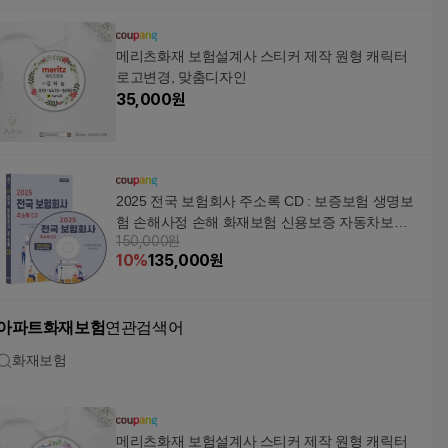
메리츠화재 보험설계사 스티커 제작 원형 캐릭터
로고변경, 맞춤디자인
35,000
원
2025 전국 보험회사 주소록 CD : 보증보험 생명보
험 손해사정 손해 화재보험 신용보증 자동차보험
150,000원
금융컨설팅 투자회사 자산관리 자산운용 등..., 콘
10
%
135,000
원
텐츠에그, 콘텐츠에그 저
아파트화재보험
연관검색어
화재보험
메리츠화재 보험설계사 스티커 제작 원형 캐릭터