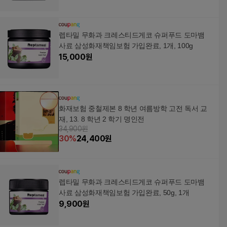
렙타밀 무화과 크레스티드게코 슈퍼푸드 도마뱀
사료 삼성화재책임보험 가입완료, 1개, 100g
15,000
원
화재보험 중철제본 8 학년 여름방학 고전 독서 교
재, 13. 8 학년 2 학기 명인전
34,900원
30
%
24,400
원
렙타밀 무화과 크레스티드게코 슈퍼푸드 도마뱀
사료 삼성화재책임보험 가입완료, 50g, 1개
9,900
원