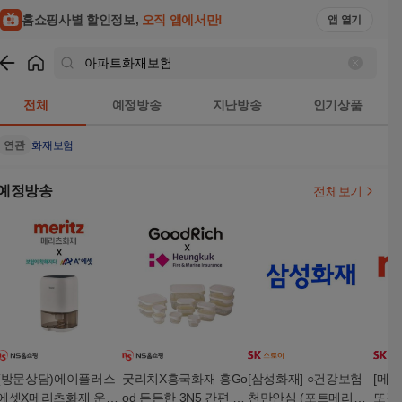
홈쇼핑사별 할인정보,
오직 앱에서만!
앱 열기
쇼핑
아파트화재보험
검색결과
전체
예정방송
지난방송
인기상품
연관
화재보험
예정방송
전체보기
(방문상담)에이플러스
굿리치X흥국화재 흥Go
[삼성화재] ○건강보험
[메리
에셋X메리츠화재 운전
od 든든한 3N5 간편 종
천만안심 (포트메리온5
또걸