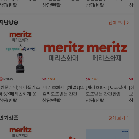
자상해종합보험 화재
상담/렌탈
합보험 10억리셋월렛+
상담/렌탈
p)
상담/렌탈
한암
상담
집중플랜+(방문상담완
(7분이상 상담시)오븐
+1)
료시)보랄 무드제습기
글라스 내열밧드
지난방송
전체보기
(방문상담)에이플러스
[메리츠화재] [채널1]또
[메리츠화재] O또걸려
[삼성
에셋X메리츠화재 운전
걸려도또받는 간편한
도또받는 간편한암보
보험
자상해종합보험 화재
상담/렌탈
암보험(리모컨써큘레
상담/렌탈
험(리모컨써큘레이터)
상담/렌탈
리온5
상담
집중플랜+(상담완료시)
이터)
대용량블렌더
인기상품
전체보기