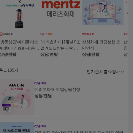
(방문상담)에이플러스
[메리츠화재] [채널1]또
삼성화재 건강보험 천
삼성
에셋X메리츠화재 운전
걸려도또받는 간편한
만안심
침
자상해종합보험 화재
상담/렌탈
암보험(리모컨써큘레
상담/렌탈
상담/렌탈
상담
집중플랜+(상담완료시)
이터)
대용량블렌더
총
1,135
개
인기순
홈쇼핑사
메리츠화재 보험상담신청
상담/렌탈
다이렉트 자동차보험_내 차 보험료 계산하고 적립