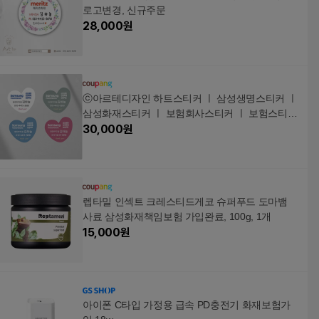
로고변경, 신규주문
28,000
원
ⓒ아르테디자인 하트스티커 ㅣ 삼성생명스티커 ㅣ
삼성화재스티커 ㅣ 보험회사스티커 ㅣ 보험스티커
ㅣ 스티커인쇄 ㅣ 보험명함 ㅣ 삼성생명ㅣ kdb생명
30,000
원
ㅣ 현대해상 ㅣ 메리츠화재 스티커, 신규주문
렙타밀 인섹트 크레스티드게코 슈퍼푸드 도마뱀
사료 삼성화재책임보험 가입완료, 100g, 1개
15,000
원
아이폰 C타입 가정용 급속 PD충전기 화재보험가