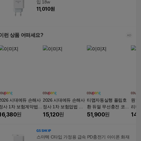
입 18w
11,010
원
이런 상품 어떠세요?
2026 시대에듀 손해사
2026 시대에듀 손해사
티맵자동실행 플립호
원형
정사 1차 보험계약법
정사 1차 보험업법 한
환 듀얼 무선충전 코일
리미
한권으로 끝내기
권으로 끝내기
적용 차량용 무선충전
650
16,380
원
15,120
원
51,900
원
14,
거치대 엑스캔 XV-320
베란
스마텍 C타입 가정용 급속 PD충전기 아이폰 화재