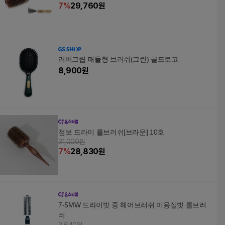
7
%
29,760
원
러버그립 패들형 브러쉬(그린) 골드로고
8,900
원
점보 드라이 롤브러쉬[브라운] 10호
31,000원
7
%
28,830
원
7-5MW 드라이빗 중 헤어브러쉬 미용실빗 롤브러
쉬