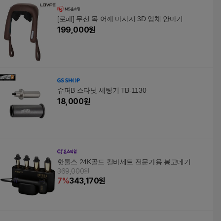
[로페] 무선 목 어깨 마사지 3D 입체 안마기
199,000
원
슈퍼B 스타넛 세팅기 TB-1130
18,000
원
핫툴스 24K골드 컬바세트 전문가용 봉고데기
369,000원
7
%
343,170
원