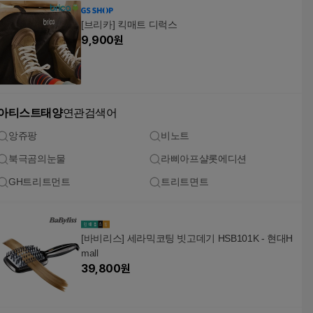
[브리카] 킥매트 디럭스
9,900
원
아티스트태양
연관검색어
앙쥬팡
비노트
북극곰의눈물
라삐아프샬롯에디션
GH트리트먼트
트리트면트
[바비리스] 세라믹코팅 빗고데기 HSB101K - 현대H
mall
39,800
원