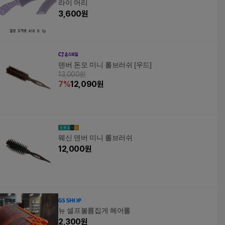
라이 머리
3,600
원
덴버 돈모 미니 롤브러쉬 [우드]
13,000원
7
%
12,090
원
웨신 덴버 미니 롤브러쉬
12,000
원
뉴 셀프볼륨집게 헤어롤
2,300
원