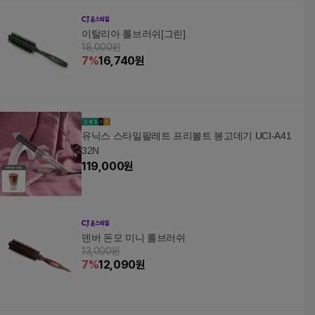
이탈리아 롤브러쉬[그린]
18,000원
7
%
16,740
원
유닉스 스타일팔레트 프리볼트 봉고데기 UCI-A41
32N
119,000
원
덴버 돈모 미니 롤브러쉬
13,000원
7
%
12,090
원