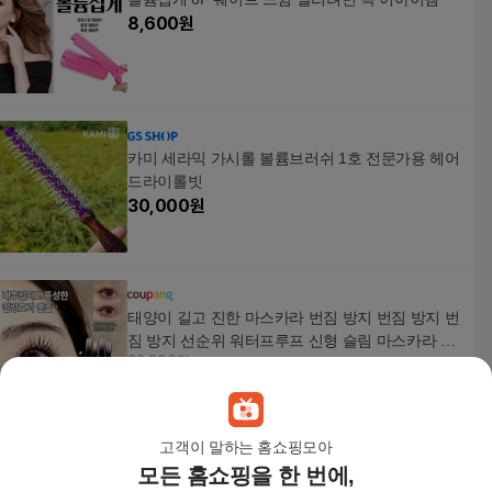
8,600
원
카미 세라믹 가시롤 볼륨브러쉬 1호 전문가용 헤어
드라이롤빗
30,000
원
태양이 길고 진한 마스카라 번짐 방지 번짐 방지 번
짐 방지 선순위 워터프루프 신형 슬림 마스카라 세
22,800원
팅 영양 연예인 메이크업 아티스트가 추천하는 마
4
%
21,800
원
스카라, 3개, 블랙
고객이 말하는 홈쇼핑모아
모든 홈쇼핑을 한 번에,
프리미엄 편백 꼬리빗