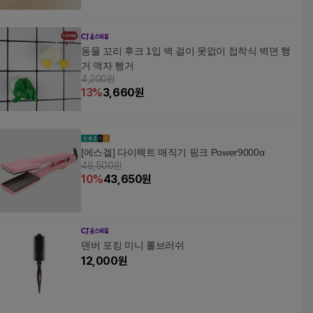
동물 꼬리 후크 1입 벽 걸이 못없이 접착식 벽면 행
거 액자 헹거
4,200원
13
%
3,660
원
[에스겔] 다이렉트 매직기 핑크 Power9000α
48,500원
10
%
43,650
원
덴버 포킹 미니 롤브러쉬
12,000
원