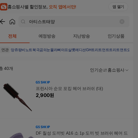
홈쇼핑사별 할인정보,
오직 앱에서만!
앱 열기
쇼핑
아티스트태양
검색결과
전체
예정방송
지난방송
인기상품
연관
앙쥬팡
비노트
북극곰의눈물
라삐아프샬롯에디션
GH트리트먼트
트리트면트
오모로
총
40
개
인기순
홈쇼핑사
프린시아 순모 포킹 헤어 브러쉬 (대)
2,900
원
DF 칠성 도끼빗 A16 소 1p 도끼 빗 브러쉬 헤어 드