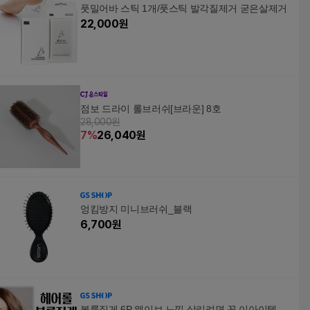
풋밀어바 스틱 1개/풋스틱 발각질제거 굳은살제거
22,000
원
점보 드라이 롤브러쉬[브라운] 8호
28,000원
7
%
26,040
원
엉킴방지 미니브러쉬_블랙
6,700
원
볼륨집게 6P 웨이브 느낌 살리려면 꼭 이아이템