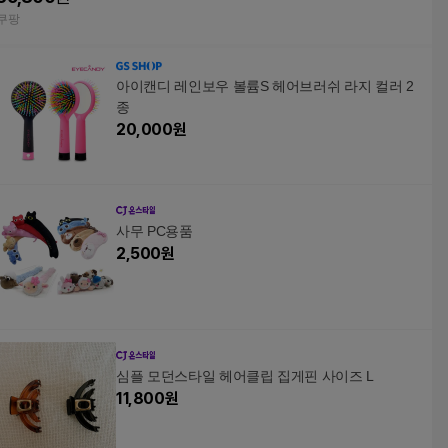
쿠팡
아이캔디 레인보우 볼륨S 헤어브러쉬 라지 컬러 2
종
20,000
원
사무 PC용품
2,500
원
심플 모던스타일 헤어클립 집게핀 사이즈 L
11,800
원