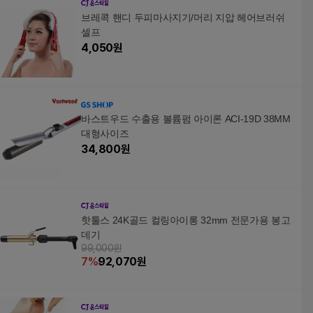
브레콕 핸디 두피마사지기/머리 지압 헤어브러쉬
셀프
4,050
원
바스트우드 수출용 볼륨펌 아이론 ACI-19D 38MM
대형사이즈
34,800
원
핫툴스 24K골드 컬링아이롱 32mm 전문가용 봉고
데기
99,000원
7
%
92,070
원