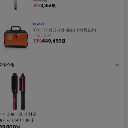
3,640원
8
%
3,350
원
TO 태양 응급가방 세트 (구성품포함)
746,500원
13
%
649,460
원
파워쇼핑
아티스트태양 더 탱글
브러시 LJ-01H 브러쉬
고데기
39,800
원