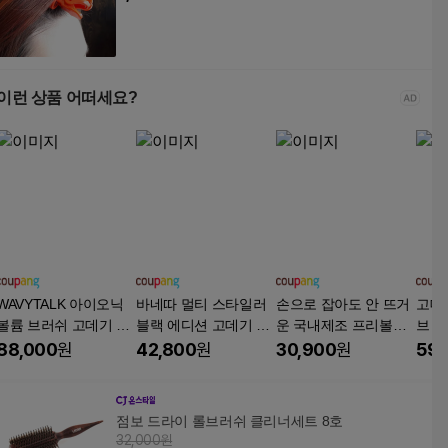
이런 상품 어떠세요?
WAVYTALK 아이오닉
바네따 멀티 스타일러
손으로 잡아도 안 뜨거
고데
볼륨 브러쉬 고데기 블
블랙 에디션 고데기 Q-
운 국내제조 프리볼트
브 
로우아웃 Thermal Bru
002, 블랙, Q-002
피닉스 헤어 볼륨 고데
기, 
88,000
원
42,800
원
30,900
원
59,
sh, 206, 206
기 PN-734, 22mm, 블
리
랙
점보 드라이 롤브러쉬 클리너세트 8호
32,000원