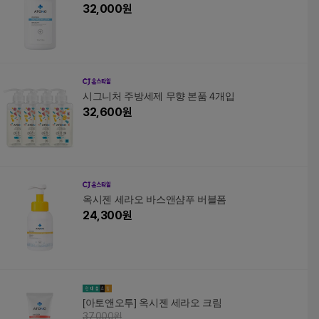
32,000
원
시그니처 주방세제 무향 본품 4개입
32,600
원
옥시젠 세라오 바스앤샴푸 버블폼
24,300
원
[아토앤오투] 옥시젠 세라오 크림
37,000원