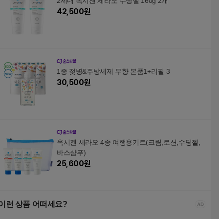
2세대 옥시젠 세라오 수딩젤 160g 2개
42,500
원
1종 젖병&주방세제 무향 본품1+리필 3
30,500
원
옥시젠 세라오 4종 여행용키트(크림,로션,수딩젤,
바스샴푸)
25,600
원
이런 상품 어떠세요?