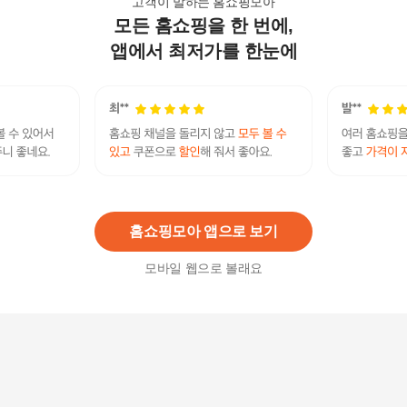
고객이 말하는 홈쇼핑모아
모든 홈쇼핑을 한 번에,
셀러허브 1 아토앤오투 옥시젠 데일리 모이스처 로
션 300g 대용량 아토엔오투 수분 무향 히알루론 (3
앱에서 최저가를 한눈에
3558022)
88,490
원
셀러허브 1 아토앤오투 옥시젠 세라오 로션 160g x
3SET (AD) (33562122)
102,930
원
홈쇼핑모아 앱으로 보기
모바일 웹으로 볼래요
[아토엔오투] 베이비 선크림+클렌징 워터
26,900
원