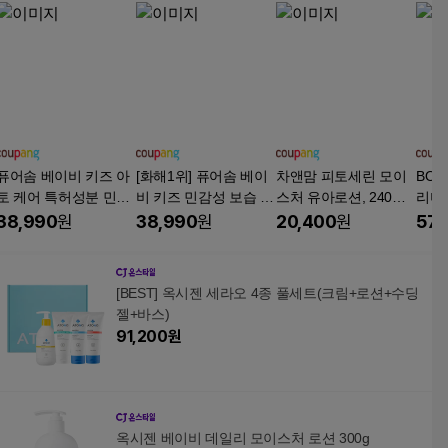
퓨어솜 베이비 키즈 아
[화해1위] 퓨어솜 베이
차앤맘 피토세린 모이
BOO
토 케어 특허성분 민감
비 키즈 민감성 보습 아
스처 유아로션, 240ml,
리미
성 진정 순수 로션, 2개,
토 케어 순수 샴푸앤바
1개
3개, 
38,990
원
38,990
원
20,400
원
57,
360ml
스, 2개, 500ml
[BEST] 옥시젠 세라오 4종 풀세트(크림+로션+수딩
젤+바스)
91,200
원
옥시젠 베이비 데일리 모이스처 로션 300g