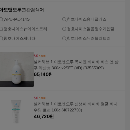
아토앤오투
연관검색어
WPU-IAC414S
청호나이스옴니플러스
청호나이스뉴아이스트리
청호나이스얼음정수기렌탈
청호나이스세니타
청호나이스뉴러블리트리
셀러허브 1 아토앤오투 옥시젠 베이비 바스 앤 샴
푸 약산성 300g x2SET (AD) (33555069)
65,140
원
셀러허브 1 아토앤오투 신생아 베이비 얼굴 바디
수딩 로션 160g (40722750)
46,720
원