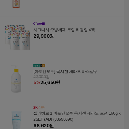
시그니처 주방세제 무향 리필형 4팩
29,900
원
[아토앤오투] 옥시젠 세라오 바스샴푸
27,000원
5
%
25,650
원
셀러허브 1 아토앤오투 옥시젠 세라오 로션 160g x
2SET (AD) (33558090)
68,620
원