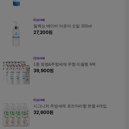
릴렉싱 베이비 아로마 오일 150ml
27,200
원
1종 젖병&주방세제 무향 리필형 6팩
39,900
원
시그니처 주방세제 로즈마리향 본품 4개입
32,600
원