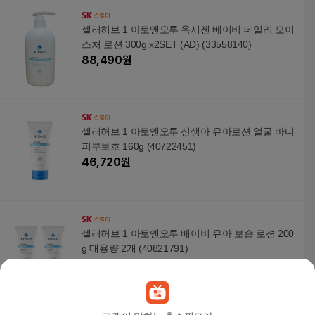
셀러허브 1 아토앤오투 옥시젠 베이비 데일리 모이
스처 로션 300g x2SET (AD) (33558140)
88,490
원
셀러허브 1 아토앤오투 신생아 유아로션 얼굴 바디
피부보호 160g (40722451)
46,720
원
셀러허브 1 아토앤오투 베이비 유아 보습 로션 200
g 대용량 2개 (40821791)
92,420
원