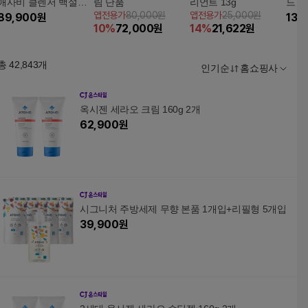
애사비 클렌저 백설공
림 단품
리언트 13g
드 탑
앱전용가
80,000원
앱전용가
25,000원
주패키지(200ml x 6+2
89,900
원
x 2개
13,
10
%
72,000
원
14
%
21,622
원
ml x 5+가방 1종)
총
42,843
개
인기순
홈쇼핑사
옥시젠 세라오 크림 160g 2개
62,900
원
시그니처 주방세제 무향 본품 1개입+리필형 5개입
39,900
원