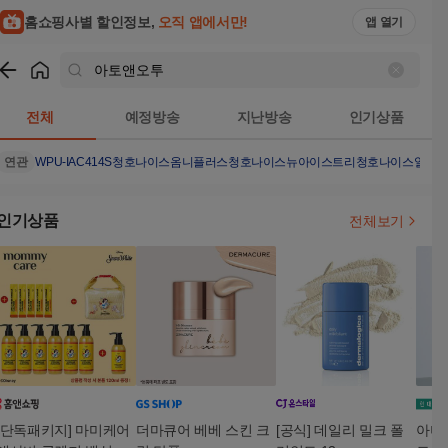
홈쇼핑사별 할인정보,
오직 앱에서만!
앱 열기
쇼핑
아토앤오투
검색결과
전체
예정방송
지난방송
인기상품
연관
WPU-IAC414S
청호나이스옴니플러스
청호나이스뉴아이스트리
청호나이스얼음
인기상품
전체보기
[단독패키지] 마미케어
더마큐어 베베 스킨 크
[공식] 데일리 밀크 폴
아미