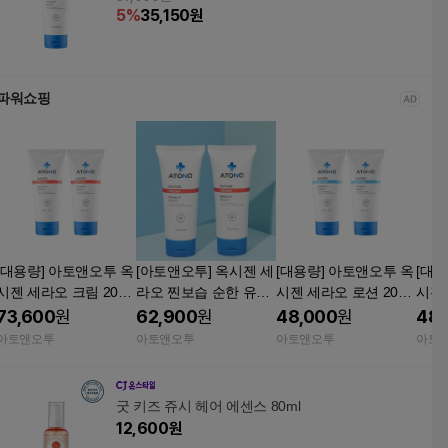
5
%
35,150
원
파워쇼핑
[대용량] 아토앤오투 옥
[아토앤오투] 옥시젠 세
[대용량] 아토앤오투 옥
[대용
시젠 세라오 크림 200g
라오 찐보습 순한 유아
시젠 세라오 로션 200g
시젠 
2개 세트
크림 160g 2개세트
2개 세트
0g 
73,600
원
62,900
원
48,000
원
48,
아토앤오투
아토앤오투
아토앤오투
아토
굿 키즈 쥬시 헤어 에센스 80ml
12,600
원