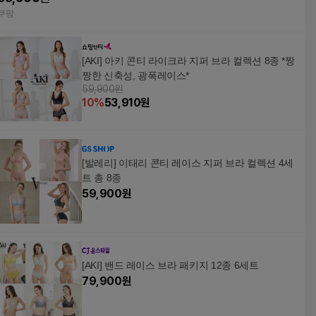
업 리프팅 홈쇼핑속옷
쿠팡
4set NAK24 L(100)
[AKI] 아키 콘티 라이크라 지퍼 브라 컬렉션 8종 *짱
짱한 신축성, 광폭레이스*
59,900원
10
%
53,910
원
[발레리] 이태리 콘티 레이스 지퍼 브라 컬렉션 4세
트 총 8종
59,900
원
[AKI] 밴드 레이스 브라 패키지 12종 6세트
79,900
원