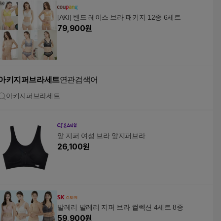
[AKI] 밴드 레이스 브라 패키지 12종 6세트
79,900
원
아키지퍼브라세트
연관검색어
아키지퍼브라세트
앞 지퍼 여성 브라 앞지퍼브라
26,100
원
발레리 발레리 지퍼 브라 컬렉션 4세트 8종
59,900
원