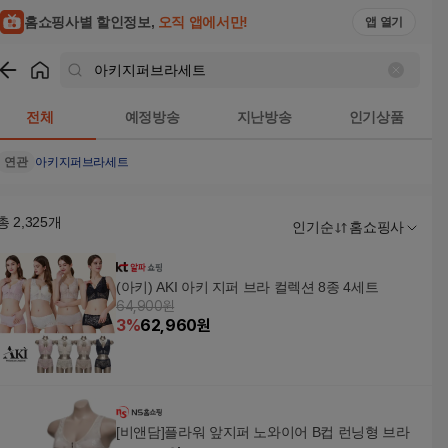
홈쇼핑사별 할인정보,
오직 앱에서만!
앱 열기
쇼핑
아키지퍼브라세트
검색결과
전체
예정방송
지난방송
인기상품
연관
아키지퍼브라세트
총
2,325
개
인기순
홈쇼핑사
(아키) AKI 아키 지퍼 브라 컬렉션 8종 4세트
64,900원
3
%
62,960
원
[비앤담]플라워 앞지퍼 노와이어 B컵 런닝형 브라