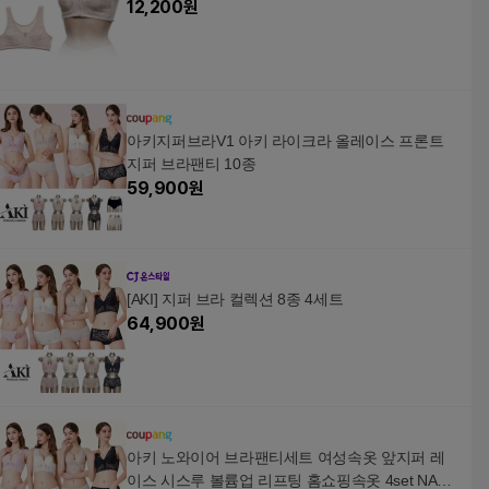
12,200
원
아키지퍼브라V1 아키 라이크라 올레이스 프론트
지퍼 브라팬티 10종
59,900
원
[AKI] 지퍼 브라 컬렉션 8종 4세트
64,900
원
아키 노와이어 브라팬티세트 여성속옷 앞지퍼 레
이스 시스루 볼륨업 리프팅 홈쇼핑속옷 4set NAK2