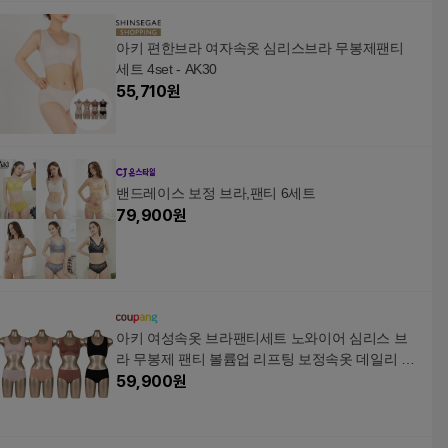
아키 편한브라 여자속옷 심리스브라 무봉제팬티
세트 4set - AK30
55,710
원
밴드레이스 보정 브라,팬티 6세트
79,900
원
아키 여성속옷 브라팬티세트 노와이어 심리스 브
라 무봉제 팬티 볼륨업 리프팅 보정속옷 데일리 4s
et - AK30
59,900
원