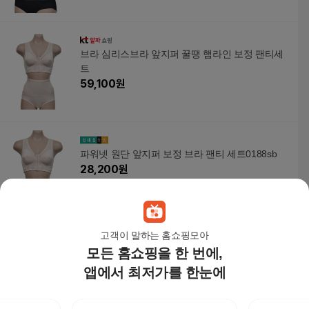
브라 심리스브라 앞지퍼 꿀땡 햄라인 보정 팬티세
트
59,100
원
파워넷 원단 앞지퍼 보정 브라 팬티 세트0188sb
28,200
원
고객이 말하는 홈쇼핑모아
모든 홈쇼핑을 한 번에,
지퍼브라 앞지퍼 노와이어 B컵 브라
26,000
원
앱에서 최저가를 한눈에