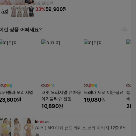
89,900원
4
33
%
59,900
원
이런 상품 어떠세요?
코카콜라 오리지널
코멧 오리지널 유아용
토레타 제로 이온음료
행복
아기물티슈 캡형
비 한
23,600
원
19,080
원
발송
10,890
원
28,
(아키) AKI 아키 밴드 레이스 브라 패키지 12종 6세
트