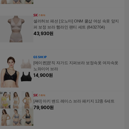
셀러허브 패션 [오노마] ONM 쿨샵 여성 속옷 앞지
퍼 보정 브라 햄라인 팬티 세트 (8432704)
43,930
원
[메이퀸]문직 쟈가드 지퍼브라 보정속옷 여자속옷
노와이어 브라
14,900
원
[AKI] 아키 밴드 레이스 브라 패키지 12종 6세트
79,900
원