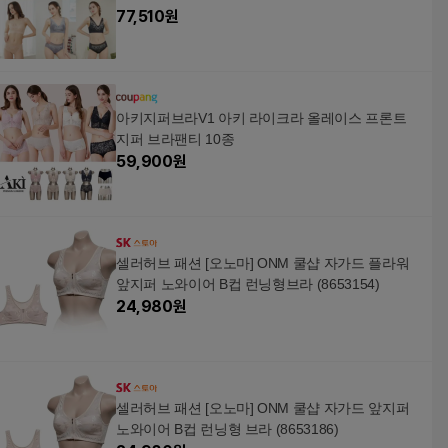
77,510
원
아키지퍼브라V1 아키 라이크라 올레이스 프론트
지퍼 브라팬티 10종
59,900
원
셀러허브 패션 [오노마] ONM 쿨샵 자가드 플라워
앞지퍼 노와이어 B컵 런닝형브라 (8653154)
24,980
원
셀러허브 패션 [오노마] ONM 쿨샵 자가드 앞지퍼
노와이어 B컵 런닝형 브라 (8653186)