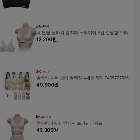
[비앤담]플라워 앞지퍼 노와이어 B컵 런닝형 브라
12,200
원
발레리 지퍼 브라 컬렉션 4세트 8종_P405727836
49,900
원
짱짱한파워넷 앞지퍼 브라팬티세트
42,300
원