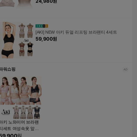
24,980
원
[AKI] NEW 아키 듀얼 리프팅 브라팬티 4세트
59,900
원
파워쇼핑
아키 노와이어 브라팬
티세트 여성속옷 앞지
퍼 레이스 시스루 볼륨
59,900
원