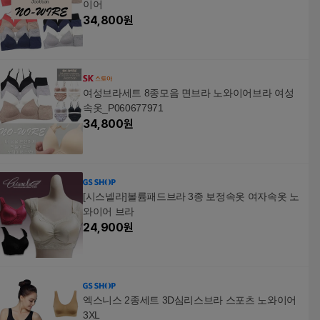
이어
34,800
원
여성브라세트 8종모음 면브라 노와이어브라 여성
속옷_P060677971
34,800
원
[시스넬라]볼륨패드브라 3종 보정속옷 여자속옷 노
와이어 브라
24,900
원
엑스니스 2종세트 3D심리스브라 스포츠 노와이어
3XL