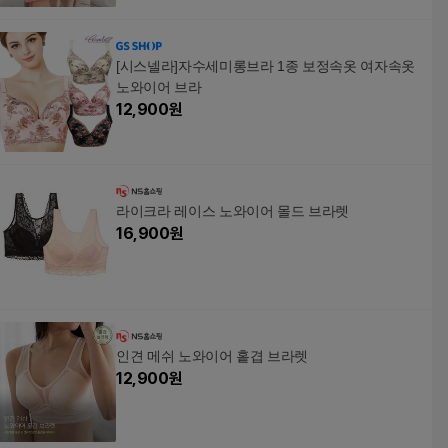
[시스넬라]자수세미롱브라 1종 보정속옷 여자속옷
노와이어 브라
12,900
원
라이크라 레이스 노와이어 몰드 브라렛
16,900
원
인견 메쉬 노와이어 홑겹 브라렛
12,900
원