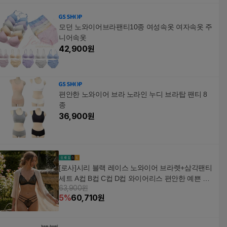
모던 노와이어브라팬티10종 여성속옷 여자속옷 주
니어속옷
42,900
원
편안한 노와이어 브라 노라인 누디 브라탑 팬티 8
종
36,900
원
[로사]시리 블랙 레이스 노와이어 브라렛+삼각팬티
세트 A컵 B컵 C컵 D컵 와이어리스 편안한 예쁜 수
63,900원
입
5
%
60,710
원