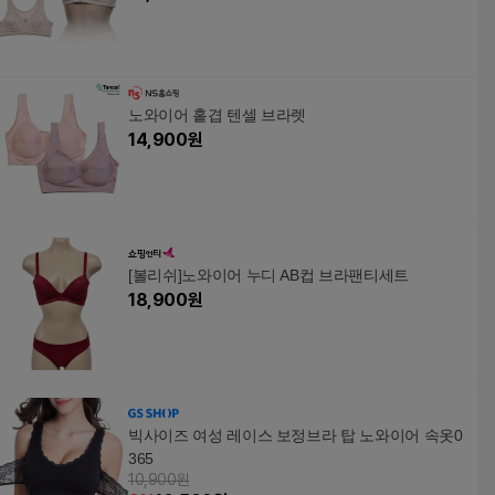
노와이어 홑겹 텐셀 브라렛
14,900
원
[볼리쉬]노와이어 누디 AB컵 브라팬티세트
18,900
원
빅사이즈 여성 레이스 보정브라 탑 노와이어 속옷0
365
10,900원