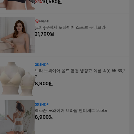
3
%
10,580
원
[코나]무봉제 노와이어 스포츠 누디브라
21,700
원
브라 노와이어 몰드 홑겹 냉장고 여름 속옷 55,66,7
7
8,900
원
엑스끈 노와이어 브라탑 팬티세트 3color
8,900
원