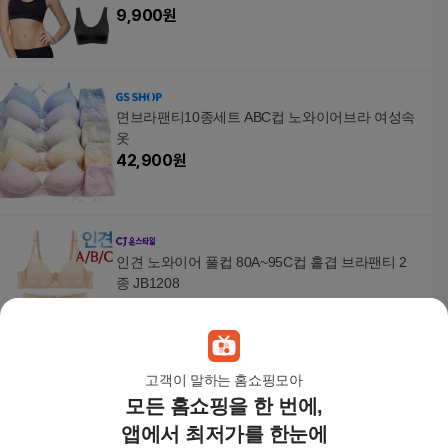
9,900
원
면브라팬티10종세트 ABC컵 노와이어브라 여성속
옷
42,900
원
인견 노와이어 풀컵 80A~95C컵 홑겹 브라팬티 2
종 JB1208
18,200
원
고객이 말하는 홈쇼핑모아
모든 홈쇼핑을 한 번에,
청소년브라 주니어브라 8종 세트 면스판 무지 노와
이어브라
앱에서 최저가를 한눈에