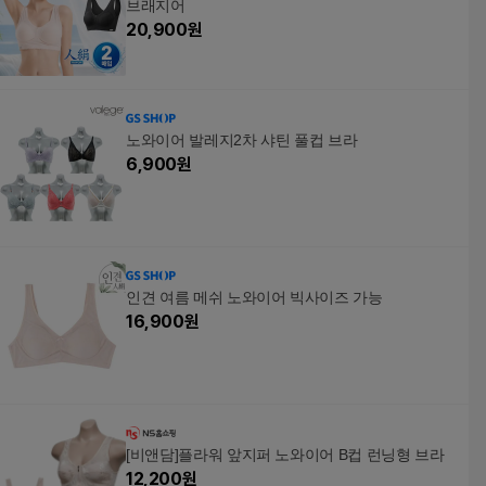
브래지어
20,900
원
노와이어 발레지2차 샤틴 풀컵 브라
6,900
원
인견 여름 메쉬 노와이어 빅사이즈 가능
16,900
원
[비앤담]플라워 앞지퍼 노와이어 B컵 런닝형 브라
12,200
원