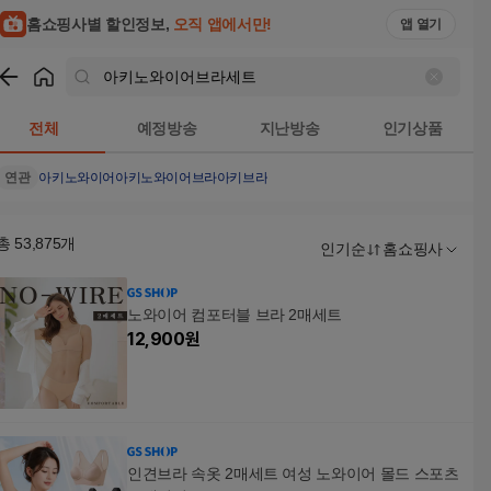
홈쇼핑사별 할인정보,
오직 앱에서만!
앱 열기
쇼핑
아키노와이어브라세트
검색결과
전체
예정방송
지난방송
인기상품
연관
아키노와이어
아키노와이어브라
아키브라
총
53,875
개
인기순
홈쇼핑사
노와이어 컴포터블 브라 2매세트
12,900
원
인견브라 속옷 2매세트 여성 노와이어 몰드 스포츠