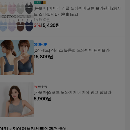
[봄보미] 베이직 심플 노와이어코튼 브라팬티2종세
트 스타일택1 - 현대Hmall
15,900원
3
%
15,430
원
[2장세트] 심리스 볼륨업 노와이어 탄력브라
15,800
원
[사모아]스포츠 노와이어 베이직 망고 탑브라
5,900
원
아키노와이어브라세트
연관검색어