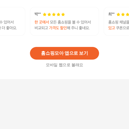
39,800
원
8종 여성 고급 노와이어 끈조절가능 브래지어세트
37,800
원
홈쇼핑모아 앱으로 보기
모바일 웹으로 볼래요
제이투와이 고퀄리티 속옷 대학생 고등학생 중학
생 브라 뽕 노와이어 속옷_P326116630
32,800
원
주니어브라팬티세트 노와이어브라 면브라2종
10,900
원