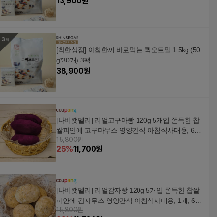
13,900
원
[착한상점] 아침한끼 바로먹는 퀵오트밀 1.5kg (50
g*30개) 3팩
38,900
원
[나비캣델리] 리얼고구마빵 120g 5개입 쫀득한 찹
쌀피안에 고구마무스 영양간식 아침식사대용, 600
15,800원
g, 1개
26
%
11,700
원
[나비캣델리] 리얼감자빵 120g 5개입 쫀득한 찹쌀
피안에 감자무스 영양간식 아침식사대용, 1개, 600
15,800원
g