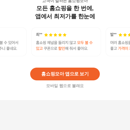
고객이 말하는 홈쇼핑모아
모든 홈쇼핑을 한 번에,
[자연다움] 속부터 채우는 유기농 프리미엄 생식 4
주분 1세트 (25gx28포) 아침식사 대용
앱에서 최저가를 한눈에
39,900
원
[웰리유] 가볍게 아침한끼 오트밀 1.5kg
8,900
원
홈쇼핑모아 앱으로 보기
모바일 웹으로 볼래요
[착한상점] 아침한끼 바로먹는 퀵오트밀 1.5kg (50
g*30개)
13,900
원