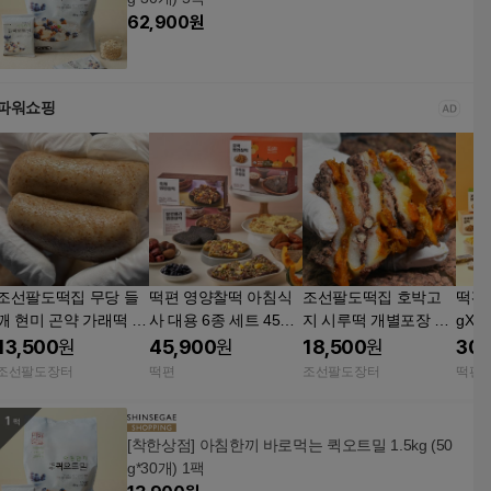
62,900
원
파워쇼핑
조선팔도떡집 무당 들
떡편 영양찰떡 아침식
조선팔도떡집 호박고
떡편 
깨 현미 곤약 가래떡 개
사 대용 6종 세트 45gX
지 시루떡 개별포장 식
gX4
별포장 식사대용 아침
60개 (2.7kg)
사대용 아침대용
사대
13,500
원
45,900
원
18,500
원
30,
대용
장
조선팔도장터
떡편
조선팔도장터
떡편
[착한상점] 아침한끼 바로먹는 퀵오트밀 1.5kg (50
g*30개) 1팩