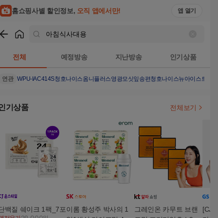
홈쇼핑사별 할인정보,
오직 앱에서만!
앱 열기
쇼핑
아침식사대용
검색결과
전체
예정방송
지난방송
인기상품
연관
WPU-IAC414S
청호나이스옴니플러스
영광모싯잎송편
청호나이스뉴아이스트리
인기상품
전체보기
단백질 쉐이크 1팩_7포
이롬 황성주 박사의 1
그레인온 카무트 브랜
[CJ