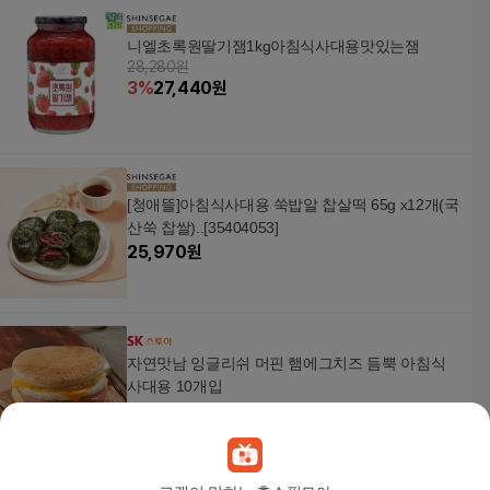
니엘초록원딸기잼1kg아침식사대용맛있는잼
28,280원
3
%
27,440
원
[청애뜰]아침식사대용 쑥밥알 찹살떡 65g x12개(국
산쑥 찹쌀)..[35404053]
25,970
원
자연맛남 잉글리쉬 머핀 햄에그치즈 듬뿍 아침식
사대용 10개입
27,900
원