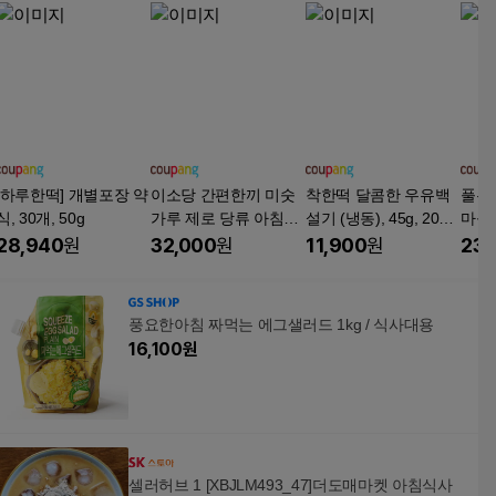
[하루한떡] 개별포장 약
이소당 간편한끼 미숫
착한떡 달콤한 우유백
풀무
식, 30개, 50g
가루 제로 당류 아침식
설기 (냉동), 45g, 20개
마를
사대용 국내산 병미숫
입, 1개
약밥 (
28,940
원
32,000
원
11,900
원
23,
가루, 10개, 48g
입, 
풍요한아침 짜먹는 에그샐러드 1kg / 식사대용
16,100
원
셀러허브 1 [XBJLM493_47]더도매마켓 아침식사