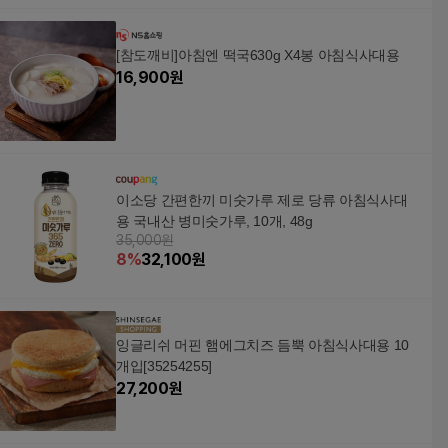
[참도깨비]아침엔 떡국630g X4봉 아침식사대용
16,900
원
이소당 간편한끼 미숫가루 제로 당류 아침식사대
용 국내산 병미숫가루, 10개, 48g
35,000원
8
%
32,100
원
잉글리쉬 머핀 햄에그치즈 듬뿍 아침식사대용 10
개입[35254255]
27,200
원