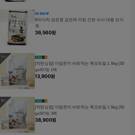
B의식탁 검은콩 검은깨 아침 간편 식사 대용 선식
죽
36,560
원
[착한상점] 아침한끼 바로먹는 퀵오트밀 1.5kg (50
gx30개) 1팩
13,900
원
[착한상점] 아침한끼 바로먹는 퀵오트밀 1.5kg (50
gx30개) 3팩
38,900
원