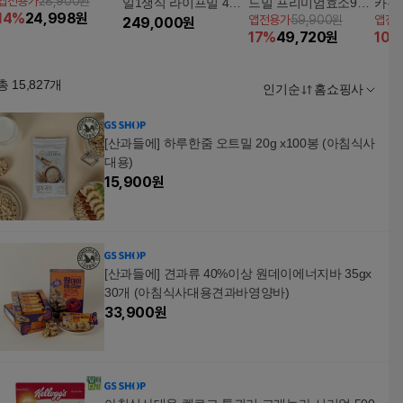
앱전용가
28,900원
일1생식 라이프밀 4박
드밀 프리미엄효소90 3
카무
14
%
24,998
원
앱전용가
59,900원
앱전
스+흔들컵1개
249,000
원
박스(3g*30포*3박스)
17
%
49,720
원
10
%
총
15,827
개
인기순
홈쇼핑사
[산과들에] 하루한줌 오트밀 20g x100봉 (아침식사
대용)
15,900
원
[산과들에] 견과류 40%이상 원데이에너지바 35gx
30개 (아침식사대용견과바영양바)
33,900
원