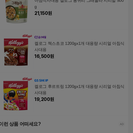
아침식사대용 켈로그 통귀리 그래놀라 시리얼 500
g
21,150
원
켈로그 첵스초코 1200gx1개 대용량 시리얼 아침식
사대용
16,500
원
켈로그 후르트링 1200gx1개 대용량 시리얼 아침식
사대용
19,200
원
이런 상품 어떠세요?