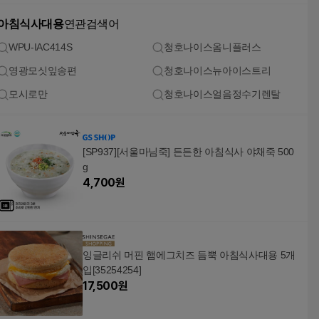
아침식사대용
연관검색어
WPU-IAC414S
청호나이스옴니플러스
영광모싯잎송편
청호나이스뉴아이스트리
모시로만
청호나이스얼음정수기렌탈
[SP937][서울마님죽] 든든한 아침식사 야채죽 500
g
4,700
원
잉글리쉬 머핀 햄에그치즈 듬뿍 아침식사대용 5개
입[35254254]
17,500
원