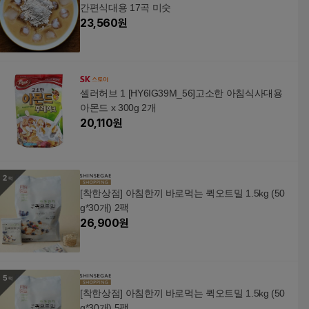
간편식대용 17곡 미숫
23,560
원
셀러허브 1 [HY6IG39M_56]고소한 아침식사대용
아몬드 x 300g 2개
20,110
원
[착한상점] 아침한끼 바로먹는 퀵오트밀 1.5kg (50
g*30개) 2팩
26,900
원
[착한상점] 아침한끼 바로먹는 퀵오트밀 1.5kg (50
g*30개) 5팩