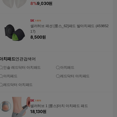
8
%
9,030
원
셀러허브 패션 [룽스_62]패드 발아치패드 (459852
17)
8,500
원
아치패드
연관검색어
인솔 레드닥터 아치패드
아치패드
아치패드
레드닥터 아치패드
레드닥터 아치패드
셀러허브 1 [룽스]아치 아치패드 패드
18,130
원