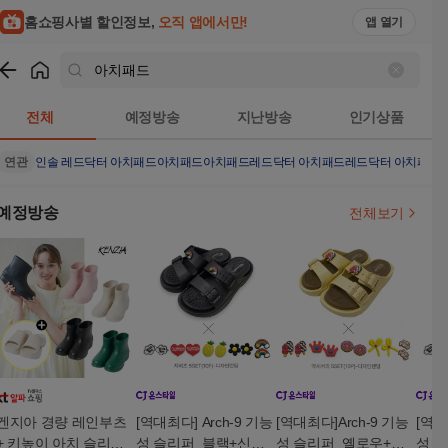
홈쇼핑사별 할인정보,
오직 앱에서만!
앱 열기
쇼핑
아치패드
검색결과
전체
예정방송
지난방송
인기상품
연관
인솔 레드닥터 아치패드
아치패드
아치패드
레드닥터 아치패드
레드닥터 아치패드
예정방송
전체보기
겐지아 경량 레인부츠
[역대최다] Arch-9 기능
[역대최다]Arch-9 기능
[역대
+ 키높이 아치 슬리퍼 2
성 슬리퍼_블랙+신발
성 슬리퍼_옐로우+신
성 