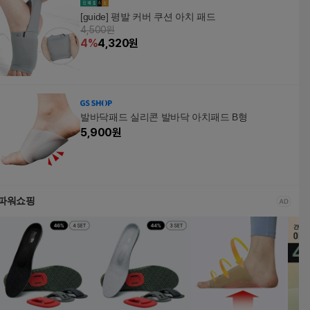
[guide] 평발 커버 쿠션 아치 패드
4,500원
4
%
4,320
원
발바닥패드 실리콘 발바닥 아치패드 B형
5,900
원
파워쇼핑