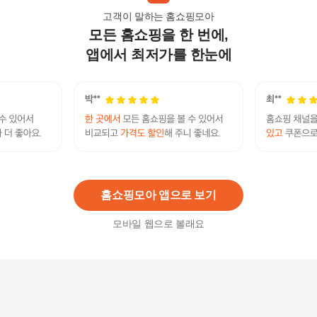
고객이 말하는 홈쇼핑모아
모든 홈쇼핑을 한 번에,
셀러허브 1 [XBI83L7O]조절형 뉴 발아치패드 사이
즈 아치 패드 밸런스
앱에서 최저가를 한눈에
34,820
원
셀러허브 패션 [JHQSYJYT_51IJ]아치 패드 발바닥
실리콘 슈즈 패드
14,970
원
홈쇼핑모아 앱으로 보기
모바일 웹으로 볼래요
기타 신발 실리콘 발바닥 아치패드 쿠션 (HSJ-WD
8D50E)
4,300
원