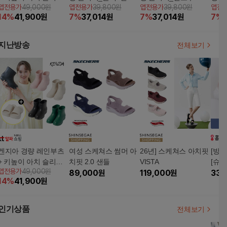
앱전용가
49,000원
앱전용가
39,800원
앱전용가
39,800원
앱전
종
악세서리 10P
발악세서리 10P
악세
14
%
41,900
원
7
%
37,014
원
7
%
37,014
원
7
%
지난방송
전체보기
겐지아 경량 레인부츠
여성 스케쳐스 썸머 아
26년] 스케쳐스 아치핏
[방
+ 키높이 아치 슬리퍼 2
치핏 2.0 샌들
VISTA
[슈리
앱전용가
49,000원
종
89,000
원
119,000
원
컴포
33,
14
%
41,900
원
인기상품
전체보기