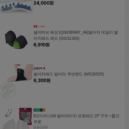
24,000
원
셀러허브 패션 [QN338W87_66]발아치 데일리 발
아치패드 패드 (50151363)
6,910
원
발아치패드 발바닥 쿠션밴드 (WE26EE9)
6,300
원
B모더러스06 발바닥아치 보호패드 2P 구두 +할인
쿠폰
9,800원