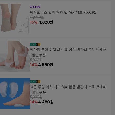
닥터펠비스 발이 편한 발 아치패드 Feet-P1
13,900원
15
%
11,820
원
편안한 투명 아치 패드 하이힐 발관리 쿠션 발케어
+할인쿠폰
5,300원
14
%
4,560
원
고급 투명 아치 패드 하이힐용 발관리 보호 풋케어
+할인쿠폰
5,200원
14
%
4,480
원