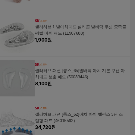
셀러허브 1 발아치패드 실리콘 발바닥 쿠션 중족골
평발 아치 패드 (11907688)
1,900
원
셀러허브 패션 [룽스_65]발바닥 아치 기본 쿠션 아
치패드 보호 패드 (50083446)
8,100
원
셀러허브 패션 [룽스_62]아치 아치 밸런스 3단 조
절형 패드 (46015562)
34,720
원