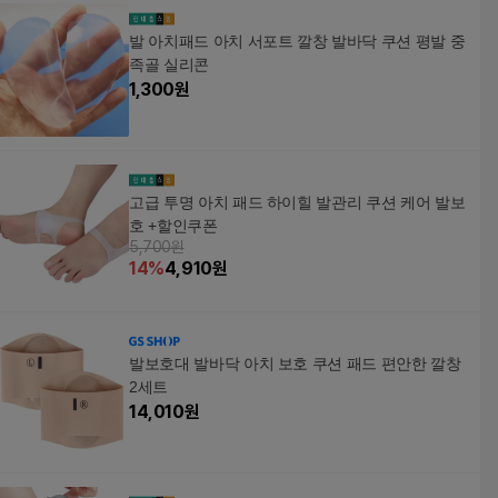
발 아치패드 아치 서포트 깔창 발바닥 쿠션 평발 중
족골 실리콘
1,300
원
고급 투명 아치 패드 하이힐 발관리 쿠션 케어 발보
호 +할인쿠폰
5,700원
14
%
4,910
원
발보호대 발바닥 아치 보호 쿠션 패드 편안한 깔창
2세트
14,010
원