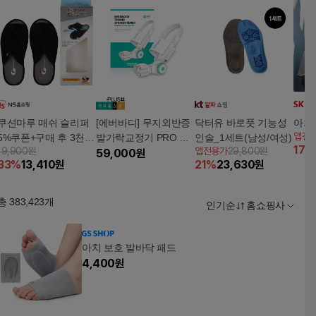
쿠션마루 매쉬 슬리퍼
[에버바디] 무지외반증
닥터유 바로풋 기능성
아치
앱전
5%쿠폰+구매 후 3천원
발가락교정기 PRO 한
인솔_1세트(남성/여성)
17
%
19,900원
앱전용가
29,800원
적립
발용 (1개)
59,000
원
33
%
13,410
원
21
%
23,630
원
총
383,423
개
인기순
홈쇼핑사
아치 보호 발바닥 패드
4,400
원