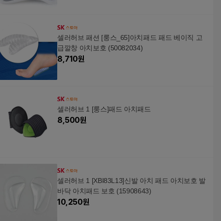
셀러허브 패션 [룽스_65]아치패드 패드 베이직 고
급깔창 아치보호 (50082034)
8,710
원
셀러허브 1 [룽스]패드 아치패드
8,500
원
셀러허브 1 [XBI83L13]신발 아치 패드 아치보호 발
바닥 아치패드 보호 (15908643)
10,250
원