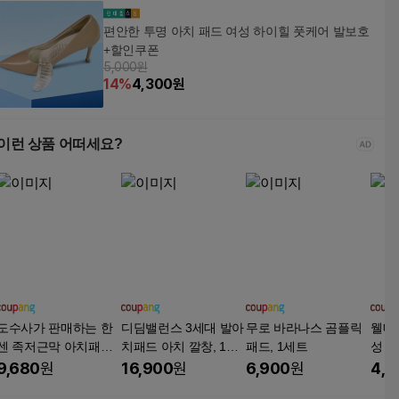
편안한 투명 아치 패드 여성 하이힐 풋케어 발보호
+할인쿠폰
5,000원
14
%
4,300
원
이런 상품 어떠세요?
도수사가 판매하는 한
디딤밸런스 3세대 발아
무로 바라나스 곰플릭
웰메
센 족저근막 아치패드
치패드 아치 깔창, 1세
패드, 1세트
성 신
2p 1set
트
9,680
원
16,900
원
6,900
원
4,4