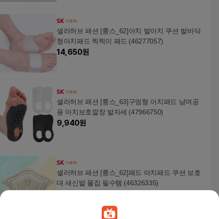
셀러허브 패션 [룽스_62]아치 발아치 쿠션 발바닥
형아치패드 찍찍이 패드 (46277057)
14,650
원
셀러허브 패션 [룽스_63]구멍형 아치패드 남여공
용 아치보호깔창 발자세 (47966750)
9,940
원
셀러허브 패션 [룽스_62]패드 아치패드 쿠션 보호
대 새신발 물집 필수템 (46326335)
6,560
원