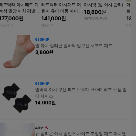
레드닥터 아치패드 기
레드닥터 아치패드 어
아치핏 (발 아치 관리)
아치
능성 깔창 아치 평발 요
린이 유아 아동 아이 기
트
18,800
원
족 족저근막 자세 교정
능성 깔창 6단계 조절 3
177,000
원
141,000
원
18,
95PROBLEM2
오솔라이트 자동 발 마
세트
레드닥터
레드닥터
95PR
사지 깔창 4세트
발 아치 실리콘 발바닥 발쿠션 서포트 패드
3,800
원
발바닥 아치 쿠션 패드 보호대 F0042 하프 소품 멀
티 사이즈
14,000
원
뉴 실리콘 아치 밸런스 사이즈 조절형 패드 아치밴