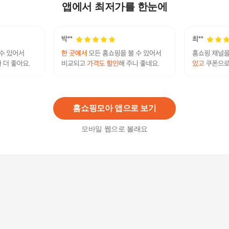
료 콤부차 석류 315mlx4병
앱에서 최저가를 한눈에
18,300
원
아임얼라이브 유기농 콤푸차 곰부차 다이어트 음
료 콤부차 진저유자 250mlx4병
16,800
원
홈쇼핑모아 앱으로 보기
모바일 웹으로 볼래요
아임얼라이브 유기농 콤푸차 곰부차 다이어트 음
료 콤부차 진저유자 250mlx12병
50,400
원
아임얼라이브 유기농 콤푸차 곰부차 다이어트 음
료 콤부차 적포도 블랙커런트 250mlx4병