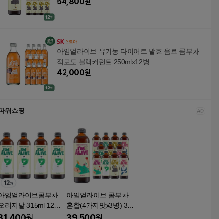
54,800
원
아임얼라이브 유기농 다이어트 발효 음료 콤부차
적포도 블랙커런트 250mlx12병
42,000
원
파워쇼핑
아임얼라이브콤부차
아임얼라이브 콤부차
오리지날 315ml 12개
혼합(4가지맛x3병) 315
유리병 패키지
ml 12개
31,400
원
39,500
원