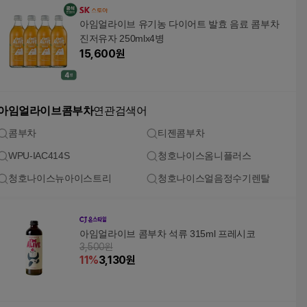
아임얼라이브 유기농 다이어트 발효 음료 콤부차
진저유자 250mlx4병
15,600
원
아임얼라이브콤부차
연관검색어
콤부차
티젠콤부차
WPU-IAC414S
청호나이스옴니플러스
청호나이스뉴아이스트리
청호나이스얼음정수기렌탈
아임얼라이브 콤부차 석류 315ml 프레시코
3,500원
11
%
3,130
원