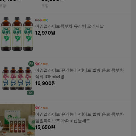
쿠팡
쿠팡
아임얼라이브콤부차 유리병 오리지날
12,970
원
아임얼라이브 유기농 다이어트 발효 음료 콤부차
석류 315mlx4병
16,900
원
아임얼라이브 유기농 다이어트 발효 음료 콤부차
팀얼라이브즈 250ml 선물세트
15,650
원