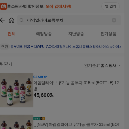
홈쇼핑사별 할인정보,
오직 앱에서만!
앱 열기
쇼핑
아임얼라이브콤부차
검색결과
전체
예정방송
지난방송
인기상품
연관
콤부차
티젠콤부차
WPU-IAC414S
청호나이스옴니플러스
청호나이스뉴아이스트
총
63
개
인기순
홈쇼핑사
아임얼라이브 유기농 콤부차 315ml (BOTTLE) 12
병
45,600
원
[ ][NEW] 아임얼라이브 유기농 콤부차 315ml (BOT