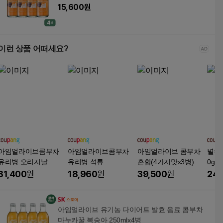
15,600
원
이런 상품 어떠세요?
아임얼라이브콤부차
아임얼라이브콤부차
아임얼라이브 콤부차
별하수
유리병 오리지날
유리병 석류
혼합(4가지맛x3병)
0g, 
31,400
원
18,960
원
39,500
원
24,
아임얼라이브 유기농 다이어트 발효 음료 콤부차
마누카꿀 복숭아 250mlx4병