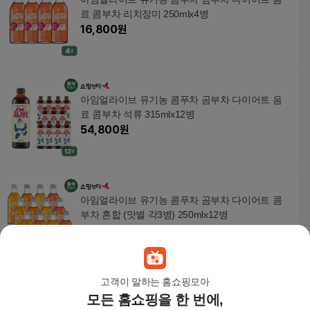
료 콤부차 리치장미 250mlx4병
16,800
원
아임얼라이브 유기농 콤푸차 곰부차 다이어트 음
료 콤부차 석류 315mlx12병
54,800
원
아임얼라이브 유기농 콤푸차 곰부차 다이어트 콤
부차 혼합 (맛별 각3병) 250mlx12병
50,400
원
고객이 말하는 홈쇼핑모아
모든 홈쇼핑을 한 번에,
아임얼라이브 유기농 콤푸차 곰부차 다이어트 음