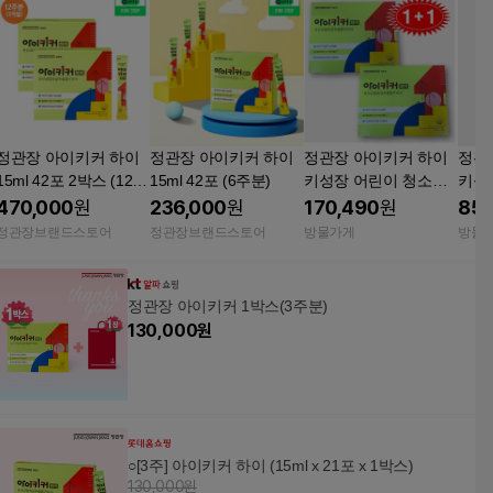
정관장 아이키커 하이
정관장 아이키커 하이
정관장 아이키커 하이
정관
15ml 42포 2박스 (12주
15ml 42포 (6주분)
키성장 어린이 청소년
키성
분)
21포, 2개
21포
470,000
원
236,000
원
170,490
원
85,
정관장브랜드스토어
정관장브랜드스토어
방물가게
방물
정관장 아이키커 1박스(3주분)
130,000
원
○[3주] 아이키커 하이 (15ml x 21포 x 1박스)
130,000원