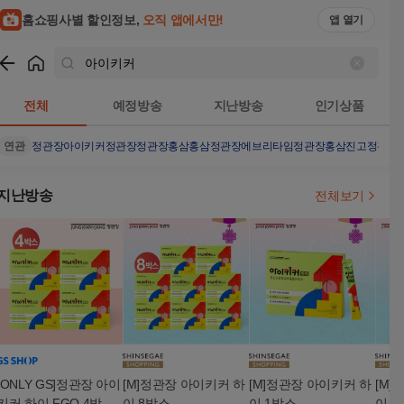
홈쇼핑사별 할인정보,
오직 앱에서만!
앱 열기
쇼핑
아이키커
검색결과
전체
예정방송
지난방송
인기상품
연관
정관장아이키커
정관장
정관장홍삼
홍삼
정관장에브리타임
정관장홍삼진고
정관장
지난방송
전체보기
[ONLY GS]정관장 아이
[M]정관장 아이키커 하
[M]정관장 아이키커 하
[M]
키커 하이 FGO 4박스
이 8박스
이 1박스
이 4