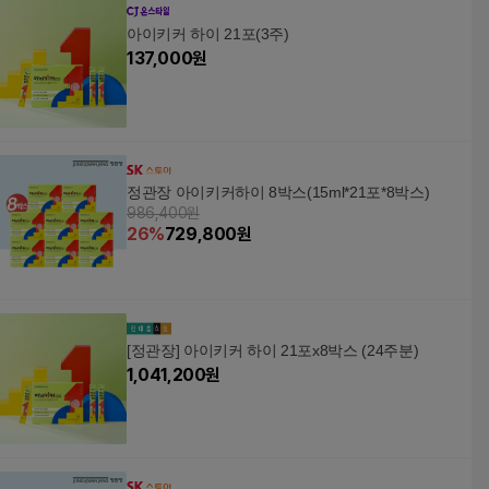
아이키커 하이 21포(3주)
137,000
원
정관장 아이키커하이 8박스(15ml*21포*8박스)
986,400원
26
%
729,800
원
[정관장] 아이키커 하이 21포x8박스 (24주분)
1,041,200
원