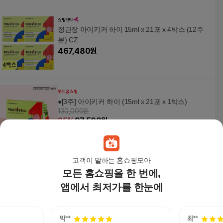
정관장 아이키커 하이 15ml x 21포 x 4박스 (12주
분) CZ
467,480
원
●[3주] 아이키커 하이 (15ml x 21포 x 1박스)
130,000원
25
%
97,500
원
고객이 말하는 홈쇼핑모아
모든 홈쇼핑을 한 번에,
정관장 아이키커 하이 15ml x 21포 x 2박스 (6주분)
FWS
앱에서 최저가를 한눈에
233,740
원