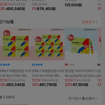
앱전용가
520,600원
986,400원
520
(12주분)
137,000
원
13
%
450,540
원
1
%
976,400
원
2
%
인기상품
전체보기
[ONLY GS]정관장 아이
[ONLY GS]정관장 아이
정관장 아이키커하이 1
정관
키커 하이 FGO 4박스
키커 하이 FGO 8박스
박스(15ml*21포*1박스)
(3주
앱전용가
520,600원
앱전용가
986,400원
앱전용가
130,000원
앱전
(12주분)
(24주분)
13
%
450,540
원
14
%
851,760
원
25
%
97,500
원
17
%
총
2,158
개
인기순
홈쇼핑사