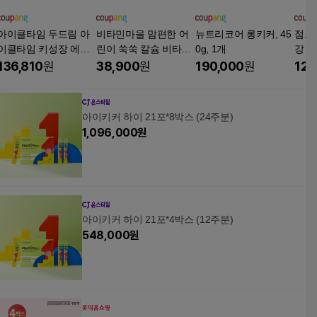
아이클타임 두드림 아
비타민마을 맘편한 어
뉴트리코어 롱키커, 45
점프
이클타임 키성장 에프
린이 쑥쑥 칼슘 비타민
0g, 1개
강 
지오 30p
D 아연 젤리, 280g, 4개
영양
136,810
원
38,900
원
190,000
원
125
물 
민B6
유 
아이키커 하이 21포*8박스 (24주분)
(8/
1,096,000
원
개, 3
아이키커 하이 21포*4박스 (12주분)
548,000
원