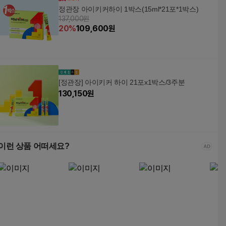
정관장 아이키커하이 1박스(15ml*21포*1박스)
137,000원
20
%
109,600
원
[정관장] 아이키커 하이 21포x1박스/3주분
130,150
원
이런 상품 어떠세요?