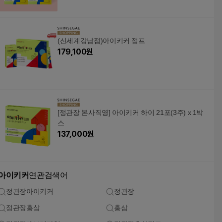
(신세계강남점)아이키커 점프
179,100
원
[정관장 본사직영] 아이키커 하이 21포(3주) x 1박
스
137,000
원
아이키커
연관검색어
정관장아이키커
정관장
정관장홍삼
홍삼