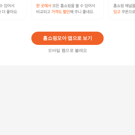
정관장 아이키커 하이 15ml x 21포 x 8박스 (24주
분) FWS
934,960
원
홈쇼핑모아 앱으로 보기
모바일 웹으로 볼래요
[3주] 아이키커 하이 (15ml x 21포 x 1박스)
130,000원
25
%
97,500
원
[24주] 아이키커 하이 (15ml x 21포 x 8박스)
986,400원
26
%
729,800
원