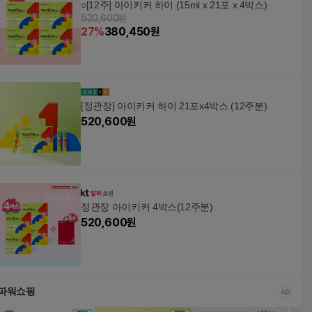
○[12주] 아이키커 하이 (15ml x 21포 x 4박스)
520,600원
27
%
380,450
원
[정관장] 아이키커 하이 21포x4박스 (12주분)
520,600
원
정관장 아이키커 4박스(12주분)
520,600
원
파워쇼핑