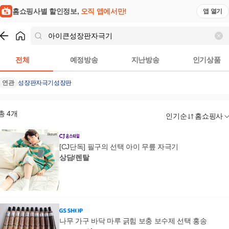
홈쇼핑사별 할인정보,
오직 앱에서만!
앱 열기
쇼핑
아이큰성장판자극기
검색결과
전체
예정방송
지난방송
인기상품
연관
성장판자극기
성장판
총
4
개
인기순
홈쇼핑사
[CJ단독] 필구의 선택 아이 무릎 자극기
상담/렌탈
나무 가구 바닥 마루 긁힘 보충 보수제 선택 홍송