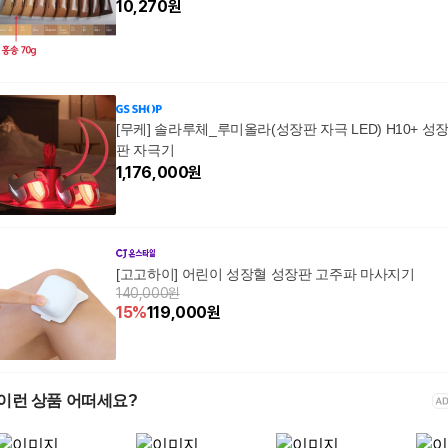
10,270
원
[무케] 솔라루체_루미올라(성장판 자극 LED) H10+ 성
판 자극기
1,176,000
원
[고고하이] 어린이 성장혈 성장판 고주파 마사지기
140,000원
15
%
119,000
원
이런 상품 어떠세요?