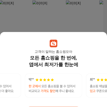
[엠엔] 어린이 성장판
드래곤 마스터 1 2 3 4
[엠엔] 어린이 성장판
일곱
도움 자극 마사지기 아
5 6 7 8 9 10 11 12 13 1
도움 자극 마사지기 아
31,
고객이 말하는 홈쇼핑모아
이큰 MIK-500 (핑크)
4 15 전권 세트 전15권
이큰 MIK-500, MIK-50
173,000
원
175,500
원
173,000
원
모든 홈쇼핑을 한 번에,
/ 신속배송 / 사은품 증
0(그레이)
정
앱에서 최저가를 한눈에
나무 가구 바닥 마루 긁힘 보충 보수제 선택 홍송
10,270
원
아이큰
연관검색어