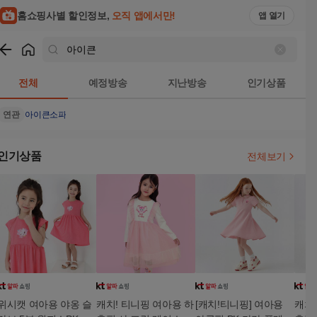
홈쇼핑사별 할인정보,
오직 앱에서만!
앱 열기
쇼핑
아이큰
검색결과
전체
예정방송
지난방송
인기상품
연관
아이큰소파
인기상품
전체보기
위시캣 여아용 야옹 슬
캐치! 티니핑 여아용 하
[캐치!티니핑] 여아용
캐치!