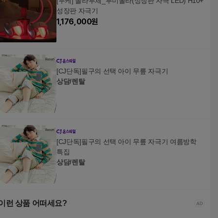
[무케] 솔라루체_루미올라(성장판 자극 LED) H10+
성장판 자극기
1,176,000
원
[CJ단독]필구의 선택 아이 무릎 자극기
상담/렌탈
[CJ단독]필구의 선택 아이 무릎 자극기 여름방학
특집
상담/렌탈
이런 상품 어떠세요?