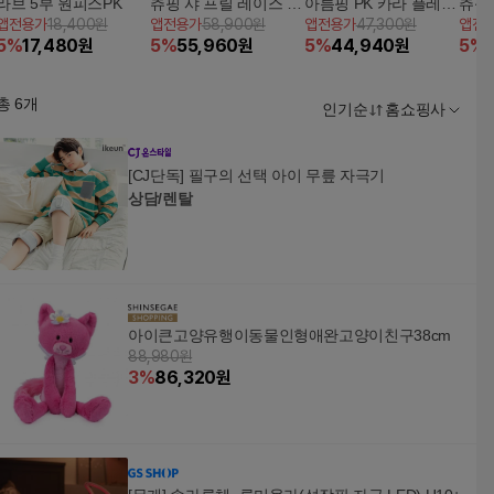
라브 5부 원피스PK
츄핑 샤 프릴 레이스 원
아름핑 PK 카라 플레어
츄핑 
앱전용가
18,400원
앱전용가
58,900원
앱전용가
47,300원
앱전
피스 PE
5부 반팔 원피스PE
티셔츠
5
%
17,480
원
5
%
55,960
원
5
%
44,940
원
5
%
K
총
6
개
인기순
홈쇼핑사
[CJ단독] 필구의 선택 아이 무릎 자극기
상담/렌탈
아이큰고양유행이동물인형애완고양이친구38cm
88,980원
3
%
86,320
원