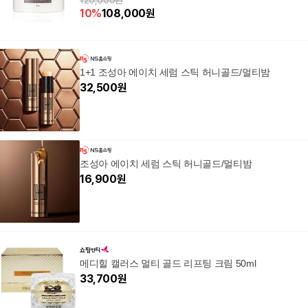
120,000원
10
%
108,000
원
1+1 조성아 에이치 세럼 스틱 허니골드/멀티밤
32,500
원
조성아 에이치 세럼 스틱 허니골드/멀티밤
16,900
원
메디힐 캘러스 멀티 골드 리프팅 크림 50ml
33,700
원