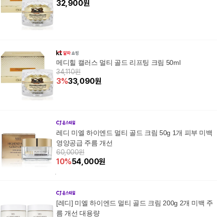
32,900
원
메디힐 캘러스 멀티 골드 리프팅 크림 50ml
34,110원
3
%
33,090
원
레디 미엘 하이엔드 멀티 골드 크림 50g 1개 피부 미백
영양공급 주름 개선
60,000원
10
%
54,000
원
[레디] 미엘 하이엔드 멀티 골드 크림 200g 2개 미백 주
름 개선 대용량