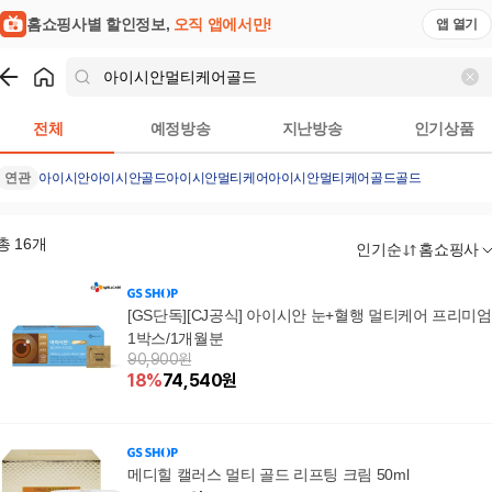
홈쇼핑사별 할인정보,
오직 앱에서만!
앱 열기
쇼핑
아이시안멀티케어골드
검색결과
전체
예정방송
지난방송
인기상품
연관
아이시안
아이시안골드
아이시안멀티케어
아이시안멀티케어골드골드
총
16
개
인기순
홈쇼핑사
[GS단독][CJ공식] 아이시안 눈+혈행 멀티케어 프리미엄
1박스/1개월분
90,900원
18
%
74,540
원
메디힐 캘러스 멀티 골드 리프팅 크림 50ml