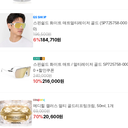
스핀쉴드 화이트 매트멀티레이저 골드 (SP725758-000
0)
196,500원
6
%
184,710
원
스핀쉴드 화이트 매트 / 멀티레이저 골드 SP725758-00
0 +할인쿠폰
240,000원
10
%
216,000
원
메디힐 캘러스 멀티 골드리프팅크림, 50ml, 1개
69,000원
70
%
20,600
원