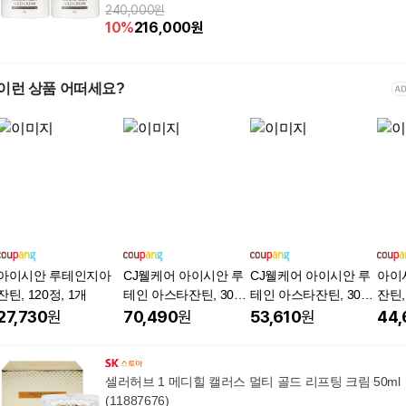
240,000원
10
%
216,000
원
이런 상품 어떠세요?
아이시안 루테인지아
CJ웰케어 아이시안 루
CJ웰케어 아이시안 루
아이
잔틴, 120정, 1개
테인 아스타잔틴, 30정,
테인 아스타잔틴, 30정,
잔틴,
9ml, 9g, 눈건강, 6개
9g, 5개
27,730
원
70,490
원
53,610
원
44,
셀러허브 1 메디힐 캘러스 멀티 골드 리프팅 크림 50ml
(11887676)