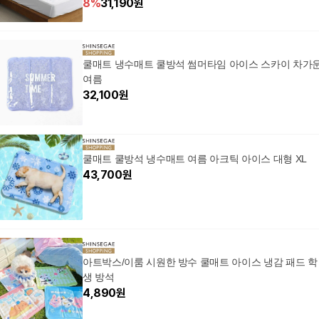
8
%
31,190
원
쿨매트 냉수매트 쿨방석 썸머타임 아이스 스카이 차가
여름
32,100
원
쿨매트 쿨방석 냉수매트 여름 아크틱 아이스 대형 XL
43,700
원
아트박스/이룸 시원한 방수 쿨매트 아이스 냉감 패드 학
생 방석
4,890
원