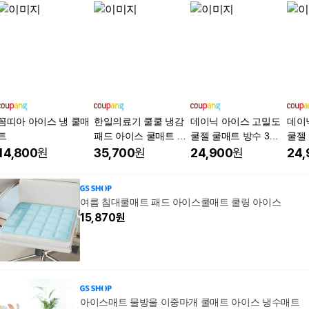
꼼띠아 아이스 냉 쿨매
한일의료기 쿨쿨 냉감
데이닉 아이스 고밀도
데이
트
패드 아이스 쿨매트 여
쿨젤 쿨매트 방수 3중
쿨젤 
름 침대, 다이아헤링,
냉감패드 여름 침대패
냉감
14,800
원
35,700
원
24,900
원
24,
쿨매트
드, 블루, 쿨매트+쿨베
드, 
개 세트
베개
여름 침대쿨매트 패드 아이스쿨매트 쿨링 아이스
15,870
원
아이스매트 물방울 이중마개 쿨매트 아이스 냉수매트