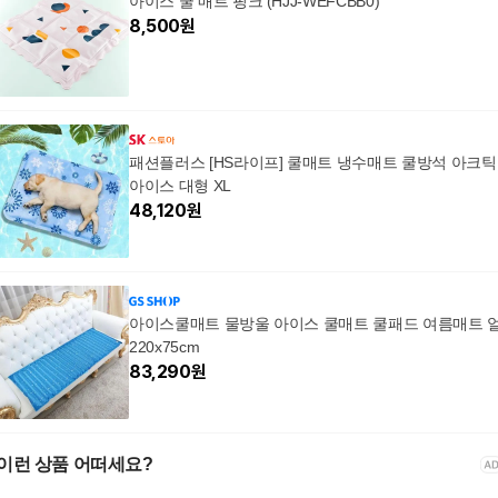
아이스 쿨 매트 핑크 (HJJ-WEFCBB0)
8,500
원
패션플러스 [HS라이프] 쿨매트 냉수매트 쿨방석 아크틱
아이스 대형 XL
48,120
원
아이스쿨매트 물방울 아이스 쿨매트 쿨패드 여름매트 
220x75cm
83,290
원
이런 상품 어떠세요?