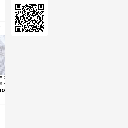
드 3중직 듀라폴리
홈엔픽 아이스 쿨매트
한일의료기 쿨쿨 냉감
아이스쿨 
아이스쿨 냉감패드
쿨젤 냉감 냉매트 쿨링
패드 아이스 쿨매트 여
드 SS 블
카페트 고정밴딩형
여름 패드 싱글세트_베
름 침대 슈퍼싱글SS 다
토하우스 여름 침구류
400
원
22,130
원
105,900
원
21,900
K 화이트
개 1개 + 중형 1개
이아헤링
매트 홈데
쿠팡
쿠팡
쿠팡
홈 인테리
템 침구템