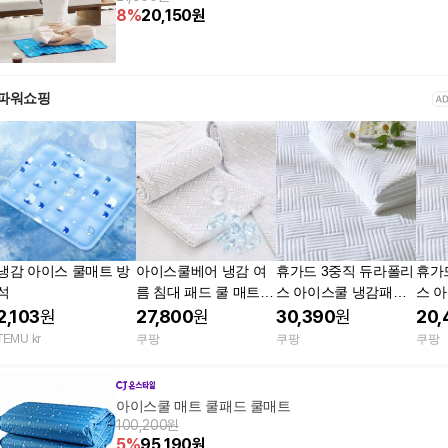
8
%
20,150
원
파워쇼핑
냉감 아이스 쿨매트 방
아이스쿨베어 냉감 여
휴가드 3중직 듀라폴리
휴가
석
름 침대 패드 쿨 매트
스 아이스쿨 냉감패드
스 
쿨매트 스퀘어 패턴 Q
겸 카페트 고정밴딩형
겸 
2,103
원
27,800
원
30,390
원
20,
아이스쿨베어 화이트
화이트 LK 쿨매트
L
TEMU kr
쿠팡
쿠팡
쿠팡
아이스쿨 매트 쿨패드 쿨매트
100,200원
5
%
95,190
원