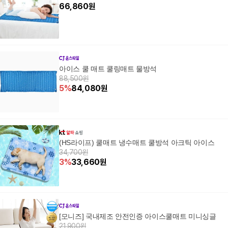
66,860
원
아이스 쿨 매트 쿨링매트 물방석
88,500원
5
%
84,080
원
(HS라이프) 쿨매트 냉수매트 쿨방석 아크틱 아이스
34,700원
3
%
33,660
원
[모니즈] 국내제조 안전인증 아이스쿨매트 미니싱글
21,900원