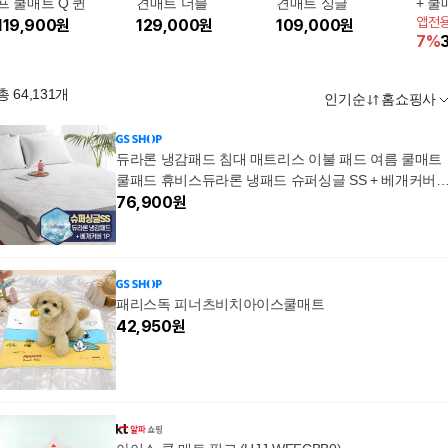
프 쿨매트 Q 퀸
견매트 더블
견매트 싱글
+ 쿨
앱전
119,900
원
129,000
원
109,000
원
7
%
총
64,131
개
인기순
홈쇼핑사
듀라론 냉감패드 침대 매트리스 이불 패드 여름 쿨매트
쿨패드 휴비스듀라론 냉패드 슈퍼싱글 SS + 베개커버1
P
76,900
원
패리스독 피너츠비치아이스쿨매트
42,950
원