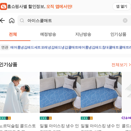
홈쇼핑사별 할인정보,
오직 앱에서만!
앱 열기
쇼핑
아이스쿨매트
검색결과
전체
예정방송
지난방송
인기상품
연관
에어룸냉감패드세트
포레냉감패드
냉감쿨매트
에어룸냉감패드
침대쿨매트
쿨매트
인기상품
전체보기
노르딕슬립 콜드스토
일월 아이스킹 냉수 인
일월 아이스킹 냉수 인
콜드스