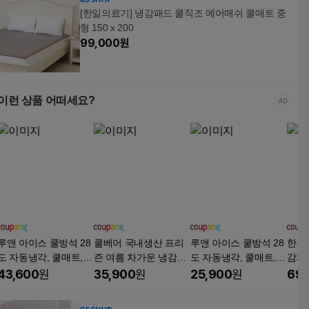
[한일의료기] 냉감패드 쿨직조 에어매쉬 쿨매트 중
형 150 x 200
99,000
원
이런 상품 어떠세요?
루앤 아이스 쿨방석 28
쿨베어 국내생산 프리
루앤 아이스 쿨방석 28
한경희
도 자동냉각, 쿨매트,
즌 여름 차가운 냉감패
도 자동냉각, 쿨매트,
감패드
블루
드 고정밴드 쿨매트, 화
블루
트,
43,600
원
35,900
원
25,900
원
69,
이트