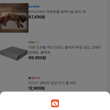
아이스매트 애완동물 알루미늄 패드 XL
67,430
원
대원 인포벨 애드크로스 열대야 폭염 냉감 그래핀
빙매트, 쿨매트
69,900
원
아이스 냉매트 냉감 아기 쿨 매트
12,900
원