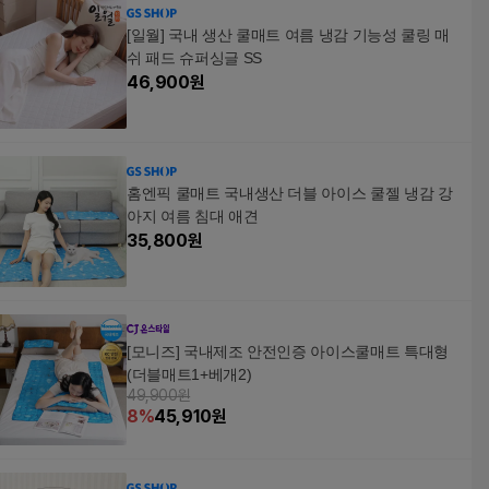
[일월] 국내 생산 쿨매트 여름 냉감 기능성 쿨링 매
쉬 패드 슈퍼싱글 SS
46,900
원
홈엔픽 쿨매트 국내생산 더블 아이스 쿨젤 냉감 강
아지 여름 침대 애견
35,800
원
[모니즈] 국내제조 안전인증 아이스쿨매트 특대형
(더블매트1+베개2)
49,900원
8
%
45,910
원