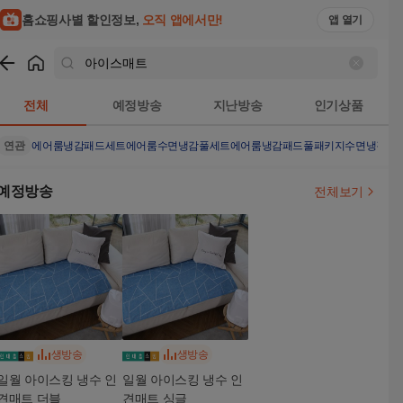
홈쇼핑사별 할인정보,
오직 앱에서만!
앱 열기
쇼핑
아이스매트
검색결과
전체
예정방송
지난방송
인기상품
연관
에어룸냉감패드세트
에어룸수면냉감풀세트
에어룸냉감패드풀패키지
수면냉감패
예정방송
전체보기
생방송
생방송
일월 아이스킹 냉수 인
일월 아이스킹 냉수 인
견매트 더블
견매트 싱글