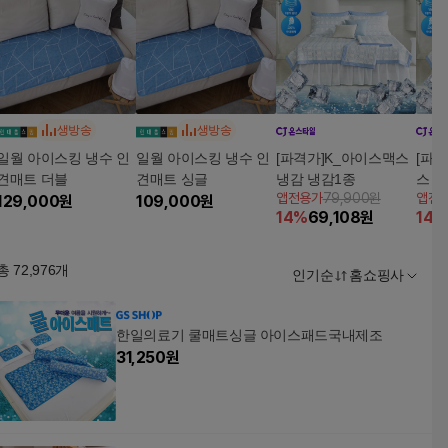
생방송
생방송
일월 아이스킹 냉수 인
일월 아이스킹 냉수 인
[파격가]K_아이스맥스
[파격
견매트 더블
견매트 싱글
냉감 냉감1종
스 
앱전용가
79,900원
앱전
129,000
원
109,000
원
14
%
69,108
원
14
%
총
72,976
개
인기순
홈쇼핑사
한일의료기 쿨매트싱글 아이스패드국내제조
31,250
원