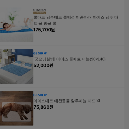
쿨매트 냉수매트 쿨방석 이중마개 아이스 냉수 매
트 물 방울 쿨
175,700
원
[굿모닝웰빙] 아이스 쿨매트 더블(90×140)
52,000
원
아이스매트 애완동물 알루미늄 패드 XL
75,860
원