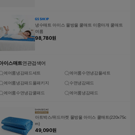
냉수매트 아이스 물방울 쿨매트 이중마개 쿨매트
여름
98,780
원
아이스매트
연관검색어
에어룸냉감패드세트
에어룸수면냉감풀세트
에어룸냉감패드풀패키지
수면냉감패드
에어룸수면냉감쿨패드
에어룸냉감패드
아트박스/위드마켓 물방울 아이스 쿨매트(220x75c
m)
49,090
원