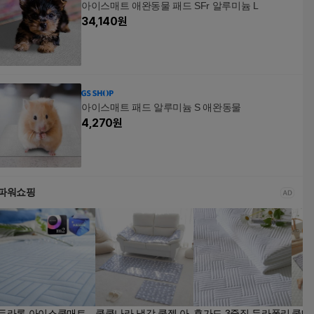
아이스매트 애완동물 패드 SFr 알루미늄 L
34,140
원
아이스매트 패드 알루미늄 S 애완동물
4,270
원
파워쇼핑
듀라론 아이스쿨매트
쿨쿨나라 냉감 쿨젤 아
휴가드 3중직 듀라폴리
쿨매트