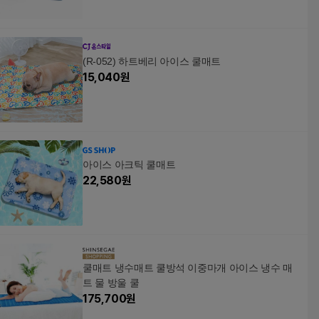
(R-052) 하트베리 아이스 쿨매트
15,040
원
아이스 아크틱 쿨매트
22,580
원
쿨매트 냉수매트 쿨방석 이중마개 아이스 냉수 매
트 물 방울 쿨
175,700
원