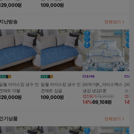
129,000
원
109,000
원
지난방송
전체보기
일월 아이스킹 냉수 인
일월 아이스킹 냉수 인
[파격가]K_아이스맥스
[파격
견매트 더블
견매트 싱글
냉감 냉감1종
스 
앱전용가
79,900원
앱전
129,000
원
109,000
원
14
%
69,108
원
14
%
인기상품
전체보기