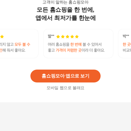
고객이 말하는 홈쇼핑모아
모든 홈쇼핑을 한 번에,
쿨매트 아이스 쿨링 냉수매트 여름 대자리 반려동
물 물방울 이중마개
앱에서 최저가를 한눈에
103,600
원
쿨매트 아이스 쿨링 냉수매트 여름 대자리 반려동
물 물방울 220x75cm 워터
121,900
원
홈쇼핑모아 앱으로 보기
모바일 웹으로 볼래요
물방울이중마개쿨매트아이스냉수매트
43,100원
3
%
41,810
원