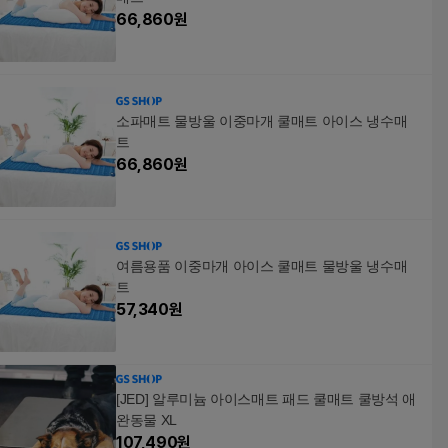
66,860
원
소파매트 물방울 이중마개 쿨매트 아이스 냉수매
트
66,860
원
여름용품 이중마개 아이스 쿨매트 물방울 냉수매
트
57,340
원
[JED] 알루미늄 아이스매트 패드 쿨매트 쿨방석 애
완동물 XL
107,490
원