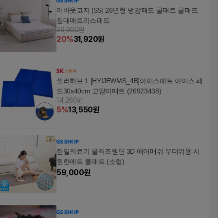
어바웃코지 [SS] 26년형 냉감패드 쿨매트 쿨패드
침대매트리스패드
39,900원
20
%
31,920
원
셀러허브 1 [HYIJEWMS_4B]아이스매트 아이스 패
드30x40cm 고양이매트 (26923438)
14,260원
5
%
13,550
원
한일의료기 쿨직조원단 3D 에어매쉬 무더위용 시
원한매트 쿨매트 (소형)
59,000
원