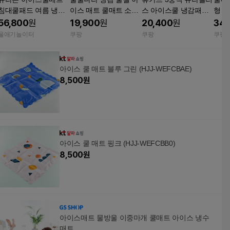
침대쿨패드 여름 냉감
이스 매트 쿨매트 소형
스 아이스쿨 냉감패드
형 베
쿨링매트 SS
150*50cm 그레이
겸 카페트 고정밴딩형
다이
56,800
원
19,900
원
20,400
원
34,
LK 화이트
이스
울애기놀이터
쿠팡
쿠팡
쿠팡
침구
아이스 쿨 매트 블루 그린 (HJJ-WEFCBAE)
8,500
원
아이스 쿨 매트 핑크 (HJJ-WEFCBB0)
8,500
원
아이스매트 물방울 이중마개 쿨매트 아이스 냉수
매트