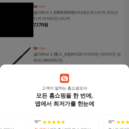
셀러허브 1 [XBHIJ98M]아이섀도우스티커 아이스
티커 아이라인스티커
7,170
원
셀러허브 1 [룽스_62]뷰티20 아이라인 아이라인 브
러쉬 (46432672)
7,890
원
고객이 말하는 홈쇼핑모아
모든 홈쇼핑을 한 번에,
셀러허브 1 [룽스]브러쉬 화장품 아이라인브러시
브러시6종세트
앱에서 최저가를 한눈에
49,780
원