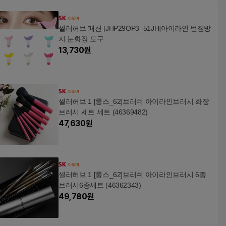
셀러허브 패션 [JHP29OP3_51JH]아이라인 번짐방
지 눈화장 도구
13,730
원
셀러허브 1 [룽스_62]브러쉬 아이라인브러시 화장
브러시 세트 세트 (46369482)
47,630
원
셀러허브 1 [룽스_62]브러쉬 아이라인브러시 6종
브러시6종세트 (46362343)
49,780
원