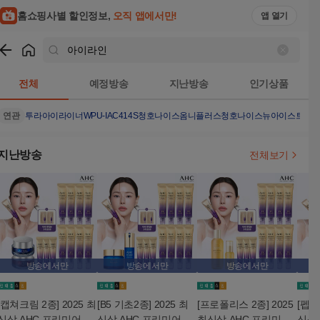
홈쇼핑사별 할인정보,
오직 앱에서만!
앱 열기
쇼핑
아이라인
검색결과
전체
예정방송
지난방송
인기상품
연관
투라
아이라이너
WPU-IAC414S
청호나이스옴니플러스
청호나이스뉴아이스트리
지난방송
전체보기
방송에서만
방송에서만
방송에서만
[캡쳐크림 2종] 2025 최
[B5 기초2종] 2025 최
[프로폴리스 2종] 2025
[펩타
신상 AHC 프리미어 앰
신상 AHC 프리미어 앰
최신상 AHC 프리미어
신상 