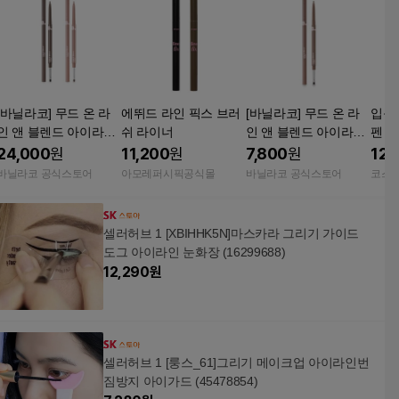
[바닐라코] 무드 온 라
에뛰드 라인 픽스 브러
[바닐라코] 무드 온 라
입큰
인 앤 블렌드 아이라이
쉬 라이너
인 앤 블렌드 아이라이
펜 아
너 0.12g 2개 SET
너 0.12g
래스
24,000
원
11,200
원
7,800
원
12,
아이
바닐라코 공식스토어
아모레퍼시픽공식몰
바닐라코 공식스토어
코스
셀러허브 1 [XBIHHK5N]마스카라 그리기 가이드
도그 아이라인 눈화장 (16299688)
12,290
원
셀러허브 1 [룽스_61]그리기 메이크업 아이라인번
짐방지 아이가드 (45478854)