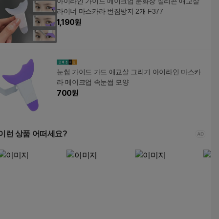
아이라인 가이드 메이크업 눈화장 실리콘 애교살
라이너 마스카라 번짐방지 2개 F377
1,190
원
눈썹 가이드 가드 애교살 그리기 아이라인 마스카
라 메이크업 속눈썹 모양
700
원
이런 상품 어떠세요?