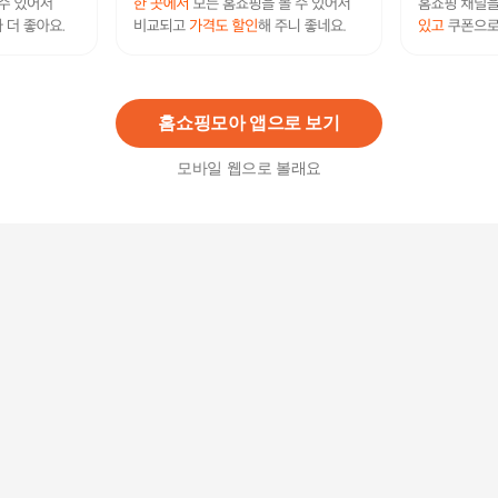
셀러허브 1 [룽스_62]아이라인 그리기 페이스붓 미
세 브러쉬 붓 (46379661)
7,480
원
홈쇼핑모아 앱으로 보기
모바일 웹으로 볼래요
아이라인브러쉬436587
700원
3
%
680
원
스크류아이라인브러시6개입1033457
2,390원
3
%
2,320
원