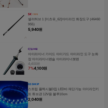
셀러허브 1 [이츠유_62]아이라인 화장도구 (46460
955)
5,940
원
아이라이너 가이드 아이가드 아이라인 도구 눈화
장 아이라이너펜슬 아이라이너붓펜
4,400원
7
%
4,100
원
스트립 플렉시블3칩 LED바 재단가능 아이라인키
트 튜브관 12V용 블루10cm
2,040
원