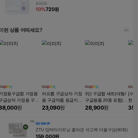
800원
10
%
720
원
이런 상품 어떠세요?
가정용구급함 가정용
러프룸 구급상자 가정
3단 구급함 세트(대형/
[수윤
구급상자 가정용 구급
용 구급약품 응급키트
구급용품 20종 포함)/
한 
함 스마트 1호 340x210
세트
하루생각/응급상자 구
형12
38,000
원
23,090
원
28,900
원
35,
x160mm
급함세트 가정용 구급
1개
상자 약통, 1세트
ZTU 압박타이트닝 콜라겐 석고팩 더블구성(60회)
159,000
원