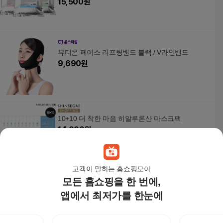
15,500
원
뷰티온 페이스 리프팅밴드 블랙 / V라인밴드
9,690
원
10+10 더 착한 마음 히알루론산 마스크팩
14,000
원
고객이 말하는 홈쇼핑모아
모든 홈쇼핑을 한 번에,
이불 타래실 바느질 명주실 백일잔치 W
앱에서 최저가를 한눈에
1,900
원