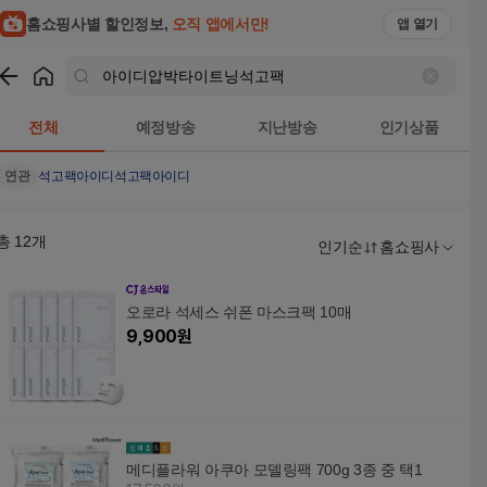
홈쇼핑사별 할인정보,
오직 앱에서만!
앱 열기
쇼핑
아이디압박타이트닝석고팩
검색결과
전체
예정방송
지난방송
인기상품
연관
석고팩
아이디석고팩
아이디
총
12
개
인기순
홈쇼핑사
오로라 석세스 쉬폰 마스크팩 10매
9,900
원
메디플라워 아쿠아 모델링팩 700g 3종 중 택1