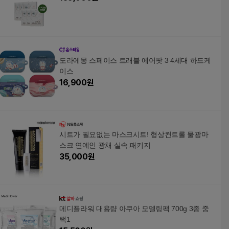
도라에몽 스페이스 트래블 에어팟 3 4세대 하드케
이스
16,900
원
시트가 필요없는 마스크시트! 형상컨트롤 물광마
스크 연예인 광채 실속 패키지
35,000
원
메디플라워 대용량 아쿠아 모델링팩 700g 3종 중
택1