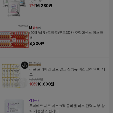
17,500원
7
%
16,280
원
(20매/석류+토마토)푸드3D 내추럴에센스 마스크
팩
8,200
원
리르 프리미엄 고트 밀크 산양유 마스크팩 20매 세
트
12,000원
10
%
10,800
원
루미에르 시트 마스크팩 콜라겐 피부 탄력 피부 활
력 기능성 스킨케어