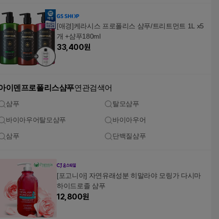
[애경]케라시스 프로폴리스 샴푸/트리트먼트 1L x5
개 +샴푸180ml
33,400
원
아이덴프로폴리스샴푸
연관검색어
샴푸
탈모샴푸
바이아우어탈모샴푸
바이아우어
삼푸
단백질샴푸
[포고니아] 자연유래성분 히말라야 모링가 다시마
하이드로졸 샴푸
12,800
원