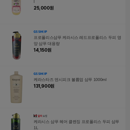
l
25,000
원
프로폴리스샴푸 케라시스 레드프로폴리스 두피 영
양 샴푸 대용량
14,150
원
케라스타즈 덴시피크 볼륨업 샴푸 1000ml
131,900
원
케라시스 샴푸 헤어 클렌징 프로폴리스 두피 샴푸
1L