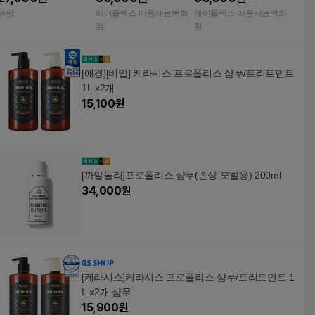
케어 샴프 삼푸 샴퓨 ha
쿠팡
헤어플렉스 미용재료백화
헤어플렉스 미용재료백화
ir shampoo 머리감기
점
점
청결한
[애경][비밀] 케라시스 프로폴리스 샴푸/트리트먼트
1L x2개
15,100
원
[까말돌리]프로폴리스 샴푸(손상 모발용) 200ml
34,000
원
[케라시스]케라시스 프로폴리스 샴푸/트리트먼트 1
L x2개 샴푸
15,900
원