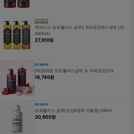
케라시스 프로폴리스 샴푸2 트리트먼트1 세트 (25
468914)
27,810
원
[애경]애경 프로폴리스샴푸 1L 두피영양 2개
16,740
원
프로폴리스 샴푸(손상&염색 모발용) 200ml
30,600
원