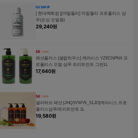
[ 현대백화점 ][까말돌리] 까말돌리 프로폴리스 샴
푸(손상 모발용)
29,240
원
패션플러스 [셀럽하우스] 케라시스 YZECNPNX 프
로폴리스 모발 샴푸 트리트먼트 그린1L
17,640
원
셀러허브 패션 [JHQSYWY5_51JO]케라시스 프로
폴리스샴푸/트리트먼트 1L
19,580
원