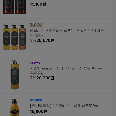
15,100
원
케라시스 프로폴리스 샴푸2 + 트리트먼트1 세트
27,490원
3
%
26,670
원
샤인빈 프로폴리스 에너지 플러스 샴푸 1000ml
21,820원
7
%
20,300
원
[ 현대백화점 ]프로폴리스 손상용 삼푸500ml
15,900
원