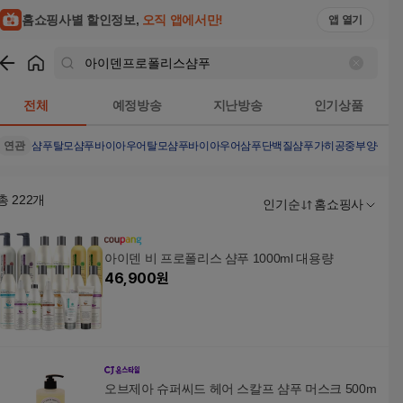
홈쇼핑사별 할인정보,
오직 앱에서만!
앱 열기
쇼핑
아이덴프로폴리스샴푸
검색결과
전체
예정방송
지난방송
인기상품
연관
샴푸
탈모샴푸
바이아우어탈모샴푸
바이아우어
삼푸
단백질샴푸
가히공중부양샴푸
총
222
개
인기순
홈쇼핑사
아이덴 비 프로폴리스 샴푸 1000ml 대용량
46,900
원
오브제아 슈퍼씨드 헤어 스칼프 샴푸 머스크 500m