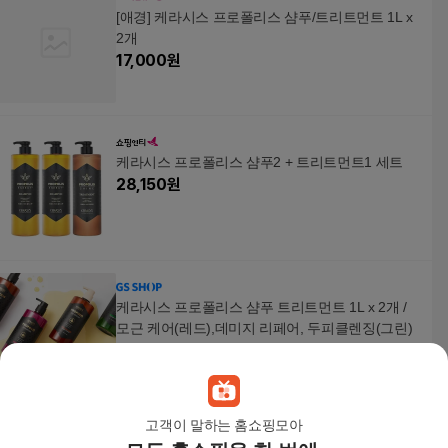
[애경] 케라시스 프로폴리스 샴푸/트리트먼트 1L x
2개
17,000
원
케라시스 프로폴리스 샴푸2 + 트리트먼트1 세트
28,150
원
케라시스 프로폴리스 샴푸 트리트먼트 1L x 2개 /
모근 케어(레드),데미지 리페어, 두피클렌징(그린)
19,800
원
고객이 말하는 홈쇼핑모아