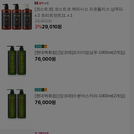
[코스트코] 코스트코 케라시스 프로폴리스 샴푸1L
x 2 트리트먼트1L x 1
29,900원
3
%
29,010
원
[현대백화점] [앙포레]프리미엄샴푸-1000ml(2개입)
76,000
원
[현대백화점] [앙포레]수분마스카라-1000ml(2개입)
76,000
원