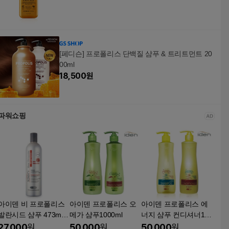
[페디슨] 프로폴리스 단백질 샴푸 & 트리트먼트 20
00ml
18,500
원
파워쇼핑
아이덴 비 프로폴리스
아이덴 프로폴리스 오
아이덴 프로폴리스 에
발란시드 샴푸 473ml 1
메가 샴푸1000ml
너지 샴푸 컨디셔너100
개 지성 두피 케어 헤어
0ml
27,000
원
50,000
원
50,000
원