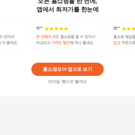
모든 홈쇼핑을 한 번에,
[엘렌쥬얼리] 14K 아이덴트 미스 링 금 반지
280,300원
앱에서 최저가를 한눈에
30
%
196,210
원
[체험특가]케라시스 프로폴리스 트리트먼트 1LX2
개 외 헤어케어 초특가
9,900
원
홈쇼핑모아 앱으로 보기
모바일 웹으로 볼래요
오브제아 슈퍼씨드 헤어 스칼프 샴푸 플로럴 500m
l
25,000
원
동아제약 조르단 버디 칫솔 2단계