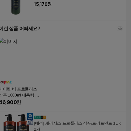
15,170
원
이런 상품 어떠세요?
아이덴 비 프로폴리스
샴푸 1000ml 대용량 모
음전
46,900
원
[애경] 케라시스 프로폴리스 샴푸/트리트먼트 1L x
2개