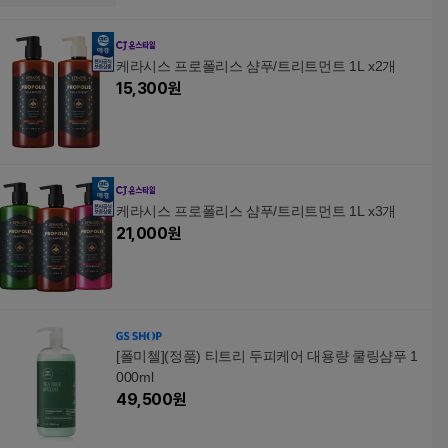
케라시스 프로폴리스 샴푸/트리트먼트 1L x2개
15,300
원
케라시스 프로폴리스 샴푸/트리트먼트 1L x3개
21,000
원
[폴미첼](정품) 티트리 두피케어 대용량 쿨링샴푸 1
000ml
49,500
원