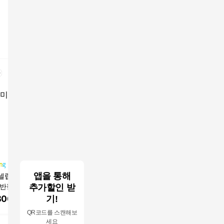
앱을 통해
셀럽 보들 브이넥
핑크셀럽 보들 브이넥
[런칭가 129000원] 아
[런칭가 1
 반팔 티셔츠
추가할인 받
니트 반팔 티셔츠
이그너 24SS Capsule
이그너 울
collection 여성 실크 블
고 니트탑
800
원
15,800
원
99,000
원
129,00
기!
렌디드 케이블 카라 니
QR코드를 스캔해보
트 1종
세요