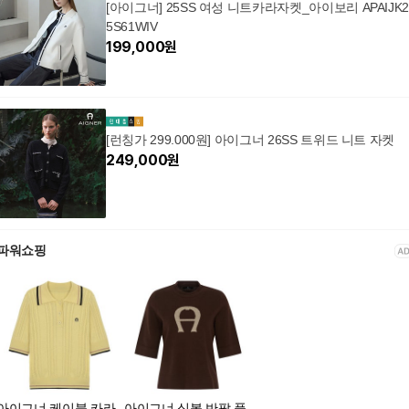
[아이그너] 25SS 여성 니트카라자켓_아이보리 APAIJK
5S61WIV
199,000
원
[런칭가 299.000원] 아이그너 26SS 트위드 니트 자켓
249,000
원
파워쇼핑
아이그너 케이블 카라
아이그너 심볼 반팔 풀