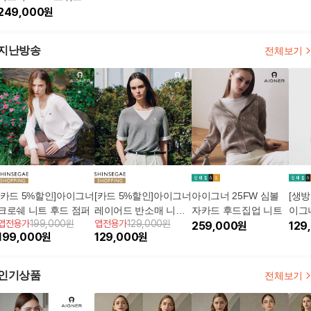
트 자켓
249,000
원
지난방송
전체보기
[카드 5%할인]아이그너
[카드 5%할인]아이그너
아이그너 25FW 심볼
[생방
크로쉐 니트 후드 점퍼
레이어드 반소매 니트
자카드 후드집업 니트
이그너
앱전용가
199,000원
앱전용가
129,000원
탑
259,000
원
반소
129
199,000
원
129,000
원
인기상품
전체보기