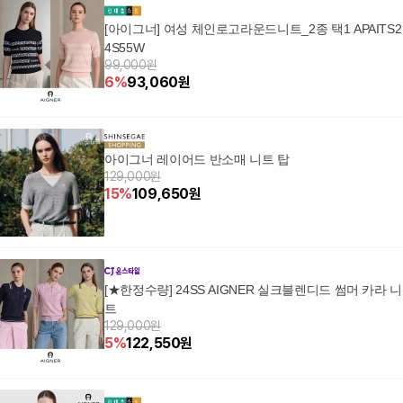
[아이그너] 여성 체인로고라운드니트_2종 택1 APAITS2
4S55W
99,000원
6
%
93,060
원
아이그너 레이어드 반소매 니트 탑
129,000원
15
%
109,650
원
[★한정수량] 24SS AIGNER 실크블렌디드 썸머 카라 니
트
129,000원
5
%
122,550
원