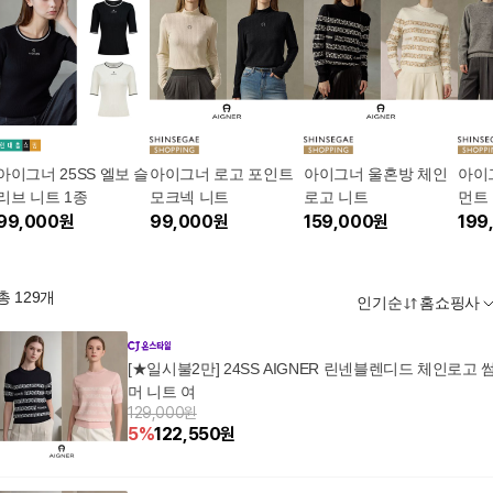
아이그너 25SS 엘보 슬
아이그너 로고 포인트
아이그너 울혼방 체인
아이그너 울
리브 니트 1종
모크넥 니트
로고 니트
먼트
99,000
원
99,000
원
159,000
원
199
총
129
개
인기순
홈쇼핑사
[★일시불2만] 24SS AIGNER 린넨블렌디드 체인로고 
머 니트 여
129,000원
5
%
122,550
원