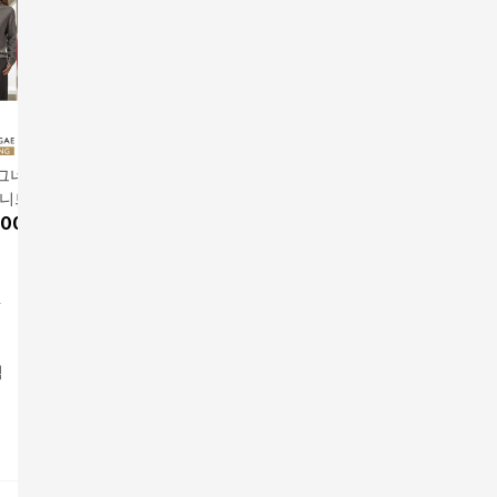
캐시 홀가
[카드 5%할인]아이그너
[카드 5%할인]아이그너
[카드 5
 니트
브이넥 니트 자켓
스프링 캐시미어 니트
모노그램
앱전용가
1
,000
원
159,000
원
99,000
원
129,00
썸