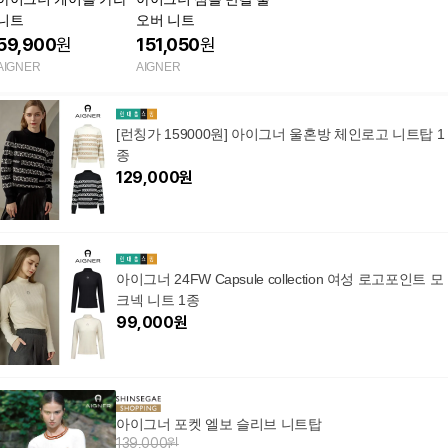
니트
오버 니트
59,900
원
151,050
원
AIGNER
AIGNER
[런칭가 159000원] 아이그너 울혼방 체인로고 니트탑 1
종
129,000
원
아이그너 24FW Capsule collection 여성 로고포인트 모
크넥 니트 1종
99,000
원
아이그너 포켓 엘보 슬리브 니트탑
139,000원