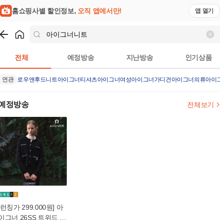
홈쇼핑사별 할인정보,
오직 앱에서만!
앱 열기
쇼핑
아이그너니트
검색결과
전체
예정방송
지난방송
인기상품
연관
로우앤후드니트
아이그너티셔츠
아이그너여성
아이그너가디건
아이그너의류
아이
예정방송
전체보기
[런칭가 299.000원] 아
이그너 26SS 트위드 니