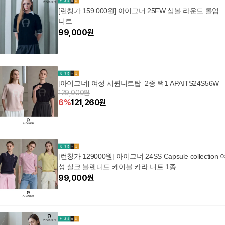
[런칭가 159.000원] 아이그너 25FW 심볼 라운드 롤업
니트
99,000
원
[아이그너] 여성 시퀸니트탑_2종 택1 APAITS24S56W
129,000원
6
%
121,260
원
[런칭가 129000원] 아이그너 24SS Capsule collection 
성 실크 블렌디드 케이블 카라 니트 1종
99,000
원