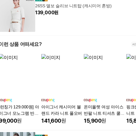
26SS 앨보 슬리브 니트탑 (캐시미어 혼방)
139,000
원
이런 상품 어떠세요?
[런칭가 129.000원] 아
아이그너 캐시미어 블
온미올렛 여성 아이스
핑크
이그너 모노그램 반팔
랜드 카라 니트 풀오버
반팔 니트 티셔츠 쿨니
니트
니트탑 1종
트
99,000
원
141,600
원
15,900
원
15,