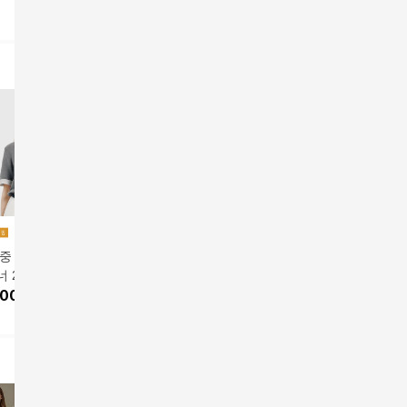
중 3만원 세일] 아
26SS 앨보 슬리브 니트
모노그램 니트탑
[삼성카드
 26SS 레이어드
탑 (캐시미어 혼방)
99,000
원
그너 포켓
앱전용가
1
매 니트탑
,000
원
139,000
원
니트탑
139,00