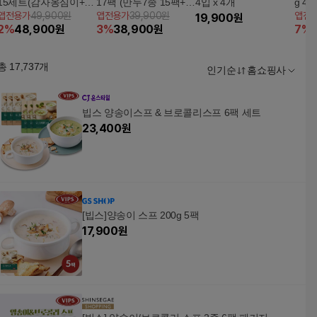
15세트(감자옹심이+옹
17팩 (만두7종 15팩+
4입 x 4개
g 4
앱전용가
49,900원
앱전용가
39,900원
앱전
심이소스) + 감자호박
횡성한우사골곰탕2팩)
19,900
원
2
%
48,900
원
3
%
38,900
원
7
%
전2팩
총
17,737
개
인기순
홈쇼핑사
빕스 양송이스프 & 브로콜리스프 6팩 세트
23,400
원
[빕스]양송이 스프 200g 5팩
17,900
원