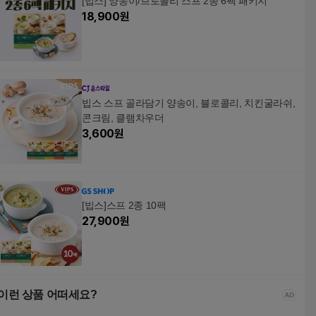
[빕스] 양송이/브로콜리 스프 2종 6팩 패키지
18,900
원
빕스 스프 골라담기 양송이, 블로콜리, 치킨굴라쉬,
콘크림, 클램차우더
3,600
원
[빕스]스프 2종 10팩
27,900
원
이런 상품 어떠세요?