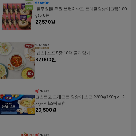
[풀무원]풀무원 브런치수프 트러플양송이크림(180
g) x 8봉
27,570
원
[빕스] 스프 5종 10팩 골라담기
37,900
원
코스트코 크래프트 양송이 스프 2280g(190g x 12
개)파이스틱포함
29,500
원