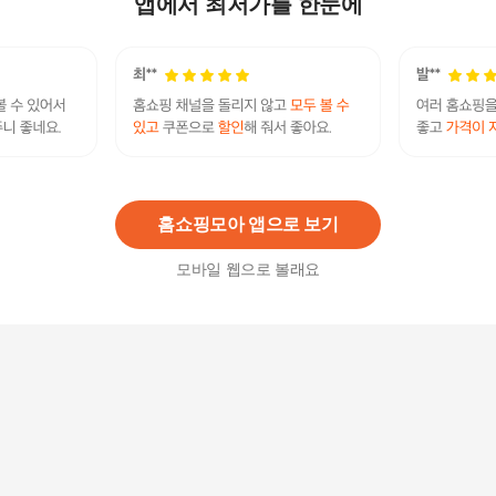
앱에서 최저가를 한눈에
[현대백화점] 양송이스프80g
2,280
원
홈쇼핑모아 앱으로 보기
모바일 웹으로 볼래요
오뚜기 양송이스프 1kg
15,370
원
빕스 클램차우더 스프 200g
3,900
원