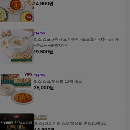
14,900
원
빕스 스프 5종 세트 양송이+브로콜리+치킨굴라쉬
+콘크림+클램차우더
19,500
원
빕스 스프/볶음밥 10팩 세트
35,000
원
[빕스] 프리미엄 스프/볶음밥 혼합11팩 SET
44,900
원