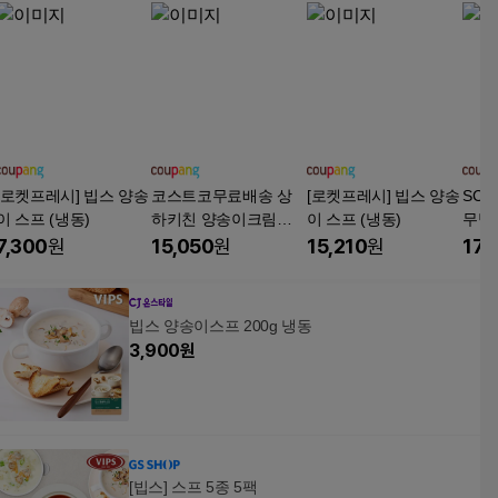
[로켓프레시] 빕스 양송
코스트코무료배송 상
[로켓프레시] 빕스 양송
SCK
이 스프 (냉동)
하키친 양송이크림스
이 스프 (냉동)
무방
프
이 
7,300
원
15,050
원
15,210
원
17,
만 
빕스 양송이스프 200g 냉동
3,900
원
[빕스] 스프 5종 5팩