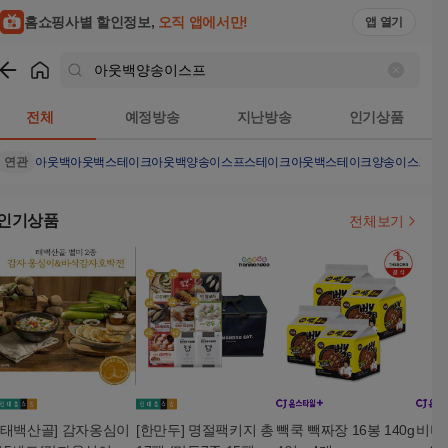
홈쇼핑사별 할인정보,
오직 앱에서만!
앱 열기
쇼핑
아웃백양송이스프
검색결과
전체
예정방송
지난방송
인기상품
연관
아웃백
아웃백스테이크
아웃백양송이스프스테이크
아웃백스테이크양송이스프
인기상품
전체보기
[태백산골] 감자옹심이
[한만두] 명절팩키지 총
빽쿡 빽짜장 16봉 140g
비비