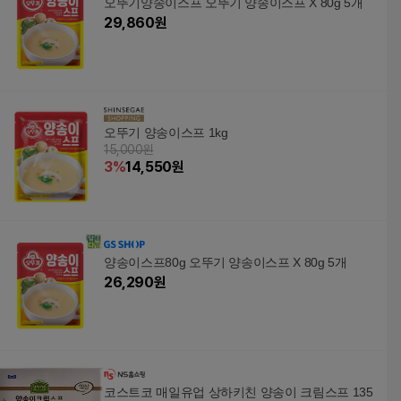
오뚜기양송이스프 오뚜기 양송이스프 X 80g 5개
29,860
원
오뚜기 양송이스프 1kg
15,000원
3
%
14,550
원
양송이스프80g 오뚜기 양송이스프 X 80g 5개
26,290
원
코스트코 매일유업 상하키친 양송이 크림스프 135