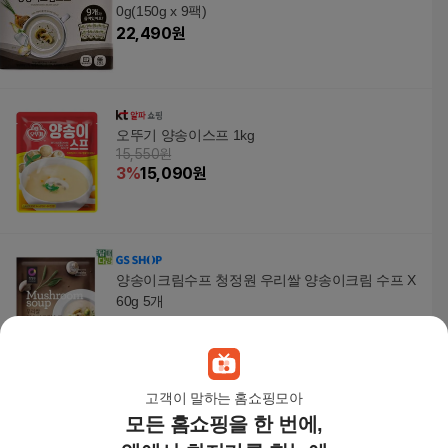
0g(150g x 9팩)
22,490
원
오뚜기 양송이스프 1kg
15,550원
3
%
15,090
원
양송이크림수프 청정원 우리쌀 양송이크림 수프 X
60g 5개
22,150
원
고객이 말하는 홈쇼핑모아
모든 홈쇼핑을 한 번에,
오뚜기스프 양송이스프(오뚜기 1Kg)
19,580
원