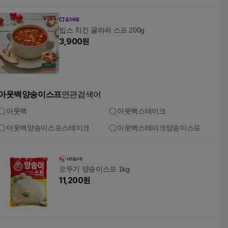
빕스 치킨 굴라쉬 스프 200g
3,900
원
아웃백양송이스프
연관검색어
아웃백
아웃백스테이크
아웃백양송이스프스테이크
아웃백스테이크양송이스프
오뚜기 양송이스프 1kg
11,200
원