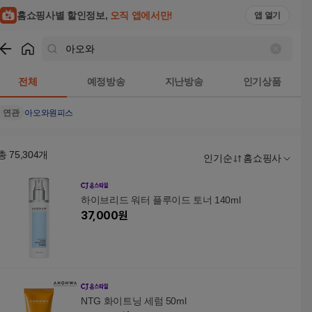
홈쇼핑사별 할인정보,
오직 앱에서만!
앱 열기
쇼핑
아오와
검색결과
전체
예정방송
지난방송
인기상품
연관
아오와원피스
총
75,304
개
인기순
홈쇼핑사
하이브리드 워터 플루이드 토너 140ml
37,000
원
NTG 화이트닝 세럼 50ml