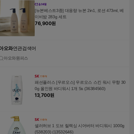
[뉴본베스트3종] 대용량 뉴본 2in1, 로션 473ml, 베
이비밤 283g 세트
76,900
원
아오와
연관검색어
아오와원피스
패션플러스 [우르오스] 우르오스 스킨 워시 무향 30
0g 올인원 바디워시 1개 Ss (36384560)
13,700
원
셀러허브 1 도브 릴렉싱 시어버터 바디워시 1000g
(538203) (13532646)