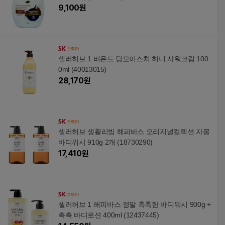
9,100
원
셀러허브 1 비욘드 딥모이스처 허니 샤워크림 100
0ml (40013015)
28,170
원
셀러허브 생활리빙 해피바스 오리지널컬렉션 자몽
바디워시 910g 2개 (18730290)
17,410
원
셀러허브 1 해피바스 정말 촉촉한 바디워시 900g +
촉촉 바디로션 400ml (12437445)