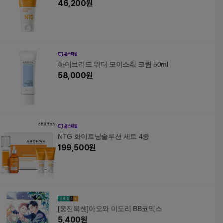
46,200
원
하이브리드 워터 모이스춰 크림 50ml
58,000
원
NTG 화이트닝솔루션 세트 4종
199,500
원
[웅진북센]아오와 미도리 BB코믹스
5,400
원