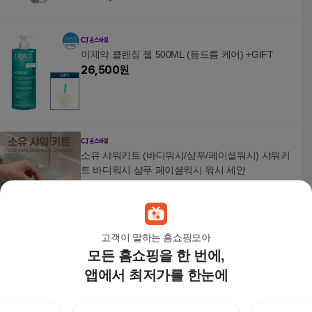
이제악 클렌징 젤 500ML (등드름 케어) +GIFT
26,500
원
소유 샤워키트 (바디워시/샴푸/페이셜워시) 샤워키
트 바디워시 샴푸 페이셜워시 워시 세안
2,000
원
고객이 말하는 홈쇼핑모아
모든 홈쇼핑을 한 번에,
[롯데백화점]아몬드 소프트닝 샤워 오일 500ml (아
망드 쉬블리므)
앱에서 최저가를 한눈에
66,000
원