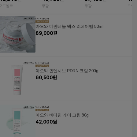
오드엘르
쿠팡
쿠팡
오드
아오와 디판테놀 맥스 리페어밤 50ml
89,000
원
아오와 인텐시브 PDRN 크림 200g
60,500
원
아오와 비타민 케이 크림 80g
42,000
원