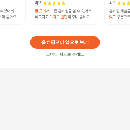
1221 바뇨쉬우마 라이트패키지 [바디워시] 8종 택1
[+바디샘플 8ml] 463694
62,000원
5
%
58,900
원
홈쇼핑모아 앱으로 보기
모바일 웹으로 볼래요
[롯데백화점]버베인 퍼퓸드 샤워 젤 500ml (버베
나)
53,100
원
[롯데백화점]쎄드라 퍼퓸드 샤워 젤 250ml
34,000
원