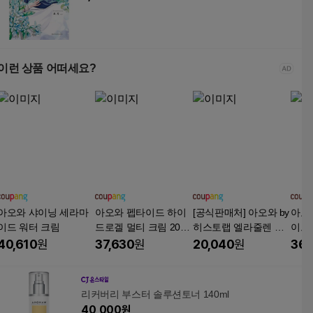
이런 상품 어떠세요?
아오와 샤이닝 세라마
아오와 펩타이드 하이
[공식판매처] 아오와 by
아오
이드 워터 크림
드로겔 멀티 크림 200g
히스토랩 엘라줄렌 펩
이드 
1개
타블루 항노화 크림
샘플
40,610
원
37,630
원
20,040
원
36,
1장
리커버리 부스터 솔루션토너 140ml
40,000
원