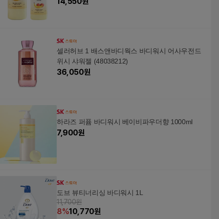
14,550
원
셀러허브 1 배스앤바디웍스 바디워시 어사우전드
위시 샤워젤 (48038212)
36,050
원
하라즈 퍼퓸 바디워시 베이비파우더향 1000ml
7,900
원
도브 뷰티너리싱 바디워시 1L
11,700원
8
%
10,770
원