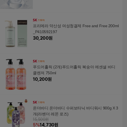
프리메라 약산성 여성청결제 Free and Free 200ml
_P410592197
30,200
원
푸드어홀릭 (2개)푸드어홀릭 복숭아 에센셜 바디
클렌져 750ml
10,200
원
온더바디 온더바디 수퍼보타닉 바디워시 900g X 3
개(라벤더 레몬 로즈)
15,500원
5
%
14,730
원