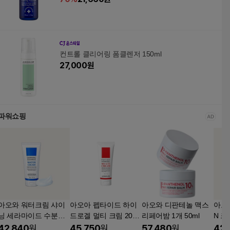
컨트롤 클리어링 폼클렌저 150ml
27,000
원
파워쇼핑
아오와 워터크림 샤이
아오아 펩타이드 하이
아오와 디판테놀 맥스
아오
닝 세라마이드 수분크
드로겔 멀티 크림 200g
리페어밤 1개 50ml
N 크
림 200g
1개
42,840
원
45,750
원
57,480
원
42,