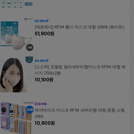
[제로베이] KF94 황사 마스크 대형 100매 (화이트)
51,900
원
[소소락] 굿필링 컬러새부리형마스크 KF94 대형 베
이지 25매x2봉
10,100
원
에어데이즈 마스크 KF94 새부리형 대형 중형 소형
20매
10,600
원