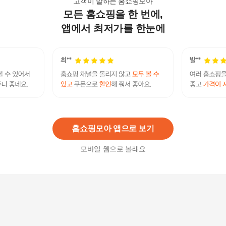
고객이 말하는 홈쇼핑모아
모든 홈쇼핑을 한 번에,
아에르 KF94 윤곽 마스크 30매 /새부리형/국산
32,500
원
앱에서 최저가를 한눈에
크린조이 KF94 황사방역마스크 1팩
3,290
원
홈쇼핑모아 앱으로 보기
모바일 웹으로 볼래요
아에르 KF94 윤곽 마스크 50매 /새부리형/국산
55,900
원