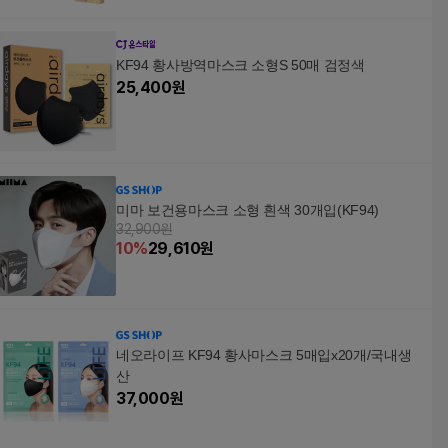
KF94 황사방역마스크 소형S 50매 검정색
25,400
원
미마 보건용마스크 소형 흰색 30개입(KF94)
32,900원
10
%
29,610
원
네오라이프 KF94 황사마스크 5매입x20개/국내생
산
37,000
원