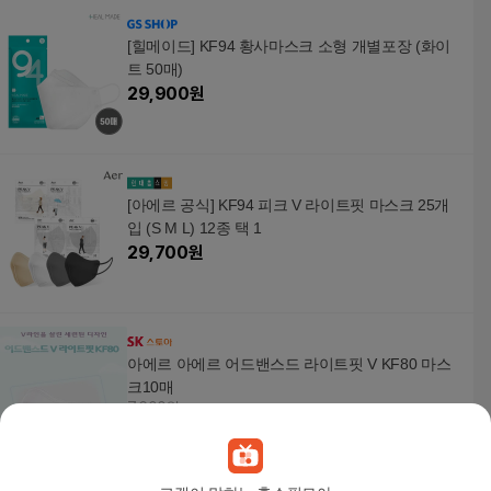
[힐메이드] KF94 황사마스크 소형 개별포장 (화이
트 50매)
29,900
원
[아에르 공식] KF94 피크 V 라이트핏 마스크 25개
입 (S M L) 12종 택 1
29,700
원
아에르 아에르 어드밴스드 라이트핏 V KF80 마스
크10매
7,600원
2
%
7,450
원