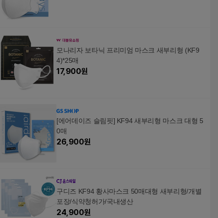
모나리자 보타닉 프리미엄 마스크 새부리형 (KF9
4)*25매
17,900
원
[에어데이즈 슬림핏] KF94 새부리형 마스크 대형 5
0매
26,900
원
구디즈 KF94 황사마스크 50매대형 새부리형/개별
포장/식약청허가/국내생산
24,900
원