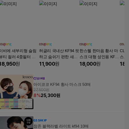
이비에 새부리형 슬림
허글리 국내산 KF94 핏
한스웰 한마음 황사 마
CLA
뷰티 컬러 4중필터 마
하고 숨쉬기 편한 새부
스크 대형 성인용 KF9
스크 
스크 중형, 10개입, 3
리형 마스크, 스킨베이
4, 1개입, 100개, 화이
입, 
18,950
원
11,900
원
18,000
원
18,
개, 베이지
지 중형, 1개, 100매
트
아이코코 KF94 황사 마스크 50매
27,500원
8
%
25,300
원
참존 블랙라벨 라이트 kf94 10매