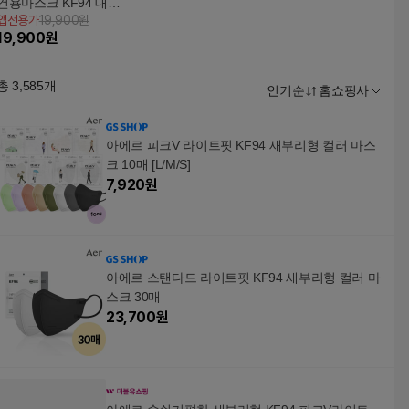
건용마스크 KF94 대형
앱전용가
19,900원
50매
19,900
원
총
3,585
개
인기순
홈쇼핑사
아에르 피크V 라이트핏 KF94 새부리형 컬러 마스
크 10매 [L/M/S]
7,920
원
아에르 스탠다드 라이트핏 KF94 새부리형 컬러 마
스크 30매
23,700
원