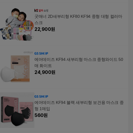
굿매너 2D새부리형 KF80 KF94 중형 대형 컬러마
스크
22,900
원
에어데이즈 KF94 새부리형 마스크 중형와이드 50
매 화이트
24,900
원
에어데이즈 KF94 블랙 새부리형 보건용 마스크 중
형 1매입
560
원