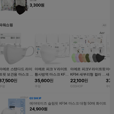
3,300
원
파워쇼핑
아에르 스탠다드 라이
아에르 피크 V 라이트
아에르 피크V 라이트핏
아에
트핏 보건용 마스크 대
황사방역 마스크 KF94
KF94 새부리형 컬러 마
새부
 KF94 1개입 50개 밀
소형 S 화이트 50개입
스크 30매 [L/M/S]
KF9
37,500
원
35,600
원
22,100
원
37,
레니엄 화이트
새부리형 컬러 귀편한
이지
쿠팡
쿠팡
GSSHOP
쿠팡
비말차단 미세먼지 호
보건
흡기관리 의약외품
에어데이즈 슬림핏 KF94 마스크 대형 50매 화이트
24,900
원