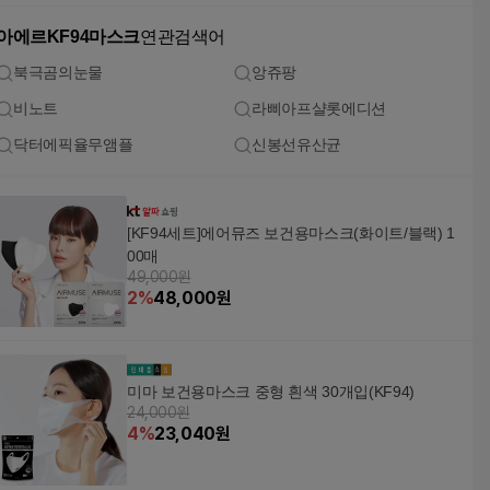
아에르KF94마스크
연관검색어
북극곰의눈물
앙쥬팡
비노트
라삐아프샬롯에디션
닥터에픽율무앰플
신봉선유산균
[KF94세트]에어뮤즈 보건용마스크(화이트/블랙) 1
00매
49,000원
2
%
48,000
원
미마 보건용마스크 중형 흰색 30개입(KF94)
24,000원
4
%
23,040
원