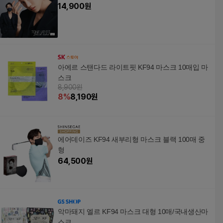
14,900
원
아에르 스탠다드 라이트핏 KF94 마스크 10매입 마
스크
8,900원
8
%
8,190
원
에어데이즈 KF94 새부리형 마스크 블랙 100매 중
형
64,500
원
악마돼지 엘르 KF94 마스크 대형 10매/국내생산마
스크