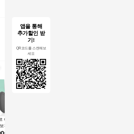
앱을 통해
추가할인 받
기!
QR코드를 스캔해보
세요
르 어드밴스드 라
아에르 어드밴스드 라
아에르 어드밴스드 라
보건용 마스크 KF
이트 핏 보건용 마스크
이트핏 KF80 새부리형
M 그레이 50개입 국
M KF80 50개입 블랙
컬러 마스크 50매
000
원
37,000
원
36,740
원