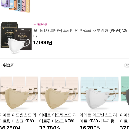
모나리자 보타닉 프리미엄 마스크 새부리형 (KF94)*25
매
17,900
원
파워쇼핑
아에르 어드밴스드 라
아에르 어드밴스드 라
아에르 어드밴스드 라
아에
이트핏 마스크 KF80 중
이트핏 마스크 KF80 대
이트 KF80 새부리형 마
이트 
형 베이지 50개입 식약
형 베이지 50개입 새부
스크 대형 화이트 50개
80 
36,780
원
36,780
원
36,780
원
37,