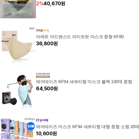
2
%
40,670
원
아에르 어드밴스드 라이트핏 마스크 중형 KF80
36,800
원
에어데이즈 KF94 새부리형 마스크 블랙 100매 중형
64,500
원
에어데이즈 마스크 KF94 새부리형 대형 중형 소형 20
10,600
원