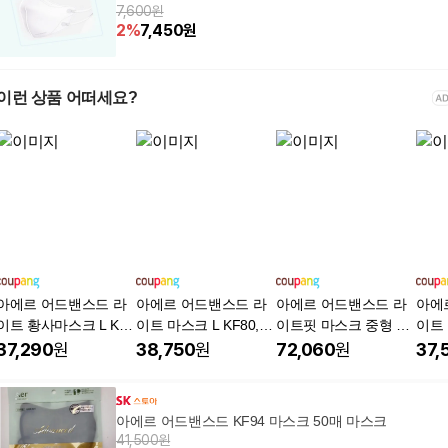
7,600원
2
%
7,450
원
이런 상품 어떠세요?
아에르 어드밴스드 라
아에르 어드밴스드 라
아에르 어드밴스드 라
아에
이트 황사마스크 L KF8
이트 마스크 L KF80, 1
이트핏 마스크 중형 KF
이트
0, 1개입, 50개, 화이트
개입, 50개, 그레이
80, 1개입, 100개, 베이
M KF
37,290
원
38,750
원
72,060
원
37,
지
블랙
아에르 어드밴스드 KF94 마스크 50매 마스크
41,500원