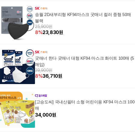
송월 2D새부리형 KF94마스크 굿매너 컬러 중형 50매
블랙
25,900원
8
%
23,830
원
굿매너 한다 굿매너 대형 KF94 마스크 화이트 100매 (5
매입)
39,900원
8
%
36,710
원
[고승도씨] 국내산필터 소형 어린이용 KF94 마스크 100
매
34,000
원