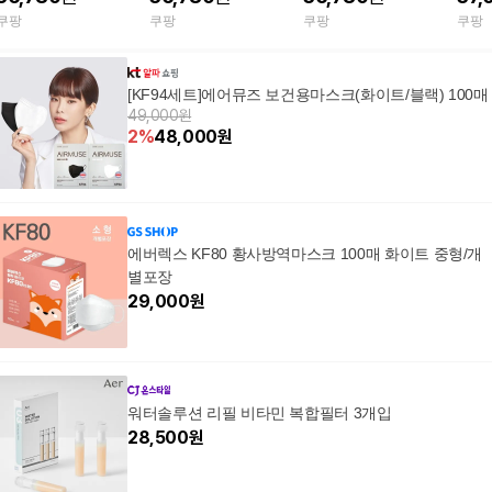
처 허가 미세먼지 차단
리형 여름용 국산 미세
입 여름용 국산 국내생
산 
쿠팡
쿠팡
쿠팡
쿠팡
의약외품 위생용품 호
먼지
산 황사 미세먼지 차단
외품
흡기관리 봄 춘계
식약처허가 의약외품
[KF94세트]에어뮤즈 보건용마스크(화이트/블랙) 100매
49,000원
2
%
48,000
원
에버렉스 KF80 황사방역마스크 100매 화이트 중형/개
별포장
29,000
원
워터솔루션 리필 비타민 복합필터 3개입
28,500
원