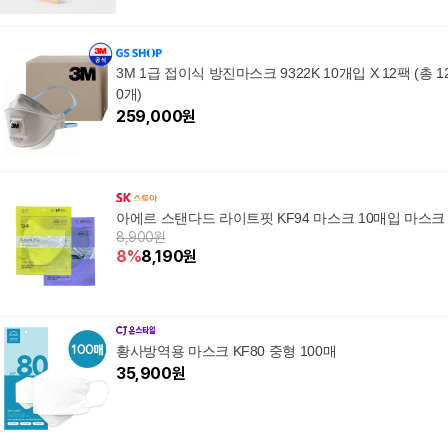
3M 1급 접이식 방진마스크 9322K 10개입 X 12팩 (총 1
0개)
259,000
원
아에르 스탠다드 라이트핏 KF94 마스크 10매입 마스크
8,900원
8
%
8,190
원
황사방역용 마스크 KF80 중형 100매
35,900
원