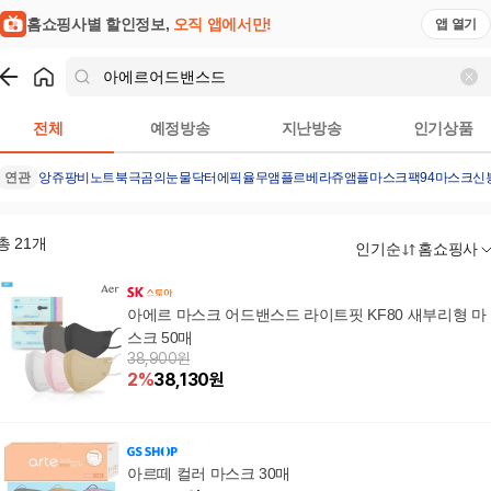
홈쇼핑사별 할인정보,
오직 앱에서만!
앱 열기
쇼핑
아에르어드밴스드
검색결과
전체
예정방송
지난방송
인기상품
연관
앙쥬팡
비노트
북극곰의눈물
닥터에픽율무앰플
르베라쥬앰플마스크팩
94마스크
신
총
21
개
인기순
홈쇼핑사
아에르 마스크 어드밴스드 라이트핏 KF80 새부리형 마
스크 50매
38,900원
2
%
38,130
원
아르떼 컬러 마스크 30매