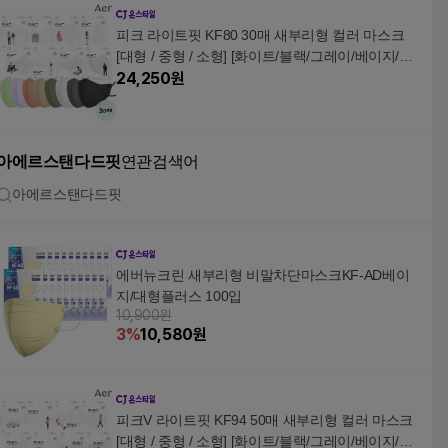
피크 라이트핏 KF80 30매 새부리형 컬러 마스크
[대형 / 중형 / 소형] [화이트/블랙/그레이/베이지/라
이트퍼플]
24,250
원
아에르스탠다드핏
연관검색어
아에르스탠다드핏
에버뉴크린 새부리형 비말차단마스크KF-AD베이
지/대형플러스 100입
10,900원
3
%
10,580
원
피크V 라이트핏 KF94 50매 새부리형 컬러 마스크
[대형 / 중형 / 소형] [화이트/블랙/그레이/베이지/코