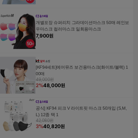
개별포장 슈퍼리치 그라데이션마스크 50매 레인보
우마스크 컬러마스크 일회용마스크
7,900
원
[KF94세트]에어뮤즈 보건용마스크(화이트/블랙) 1
00매
49,000원
2
%
48,000
원
공식] KF94 피크 V 라이트핏 마스크 50개입 (S,M,
L) 12종 택 1
42,080원
3
%
40,820
원