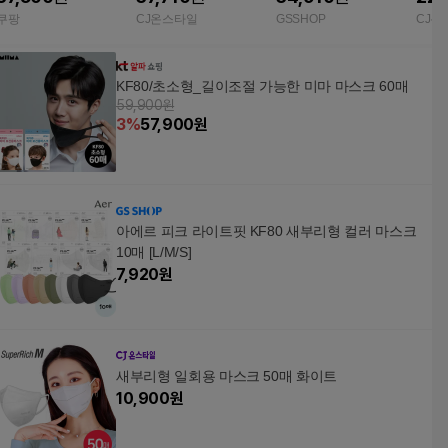
레니엄 화이트
/ 중
쿠팡
CJ온스타일
GSSHOP
CJ온
KF80/초소형_길이조절 가능한 미마 마스크 60매
59,900원
3
%
57,900
원
아에르 피크 라이트핏 KF80 새부리형 컬러 마스크
10매 [L/M/S]
7,920
원
새부리형 일회용 마스크 50매 화이트
10,900
원