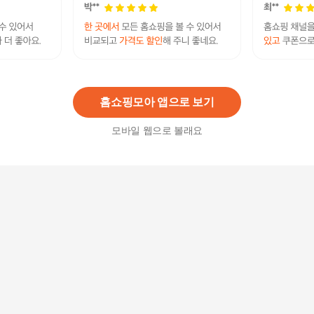
[기타]초소형 영유아용마스크 새부리형 울애기이
쁘징 5매 (1~3세용)
3,750
원
홈쇼핑모아 앱으로 보기
모바일 웹으로 볼래요
굿매너 한다 굿매너 대형 KF94 마스크 화이트 100
매 (5매입)
39,900원
8
%
36,710
원
아에르 마스크 어드밴스드 라이트핏 KF80 새부리
형 마스크 50매
38,900원
2
%
38,130
원