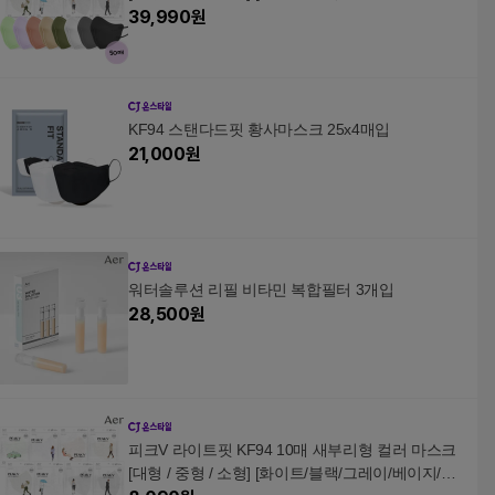
랄핑크/그린/퍼플]
39,990
원
KF94 스탠다드핏 황사마스크 25x4매입
21,000
원
워터솔루션 리필 비타민 복합필터 3개입
28,500
원
피크V 라이트핏 KF94 10매 새부리형 컬러 마스크
[대형 / 중형 / 소형] [화이트/블랙/그레이/베이지/코