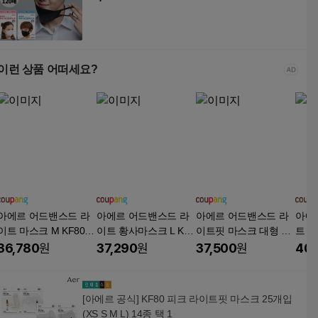
이런 상품 어떠세요?
아에르 어드밴스드 라
아에르 어드밴스드 라
아에르 어드밴스드 라
아에
이트 마스크 M KF80, 1
이트 황사마스크 L KF8
이트핏 마스크 대형 KF
트 
개입, 50개, 화이트
0, 1개입, 50개, 화이트
80, 1개입, 50개, 베이
형 KF
36,780
원
37,290
원
37,500
원
40,
지
흰색
[아에르 공식] KF80 피크 라이트핏 마스크 25개입
(XS S M L) 14종 택 1