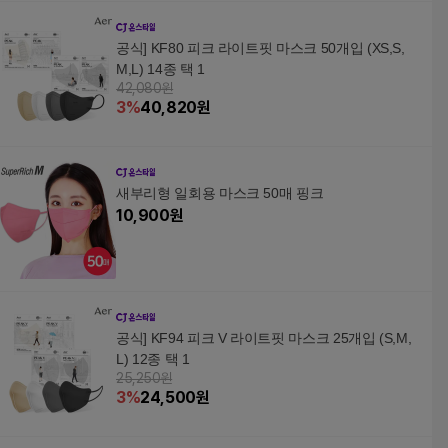
공식] KF80 피크 라이트핏 마스크 50개입 (XS,S,
M,L) 14종 택 1
42,080원
3
%
40,820
원
새부리형 일회용 마스크 50매 핑크
10,900
원
공식] KF94 피크 V 라이트핏 마스크 25개입 (S,M,
L) 12종 택 1
25,250원
3
%
24,500
원