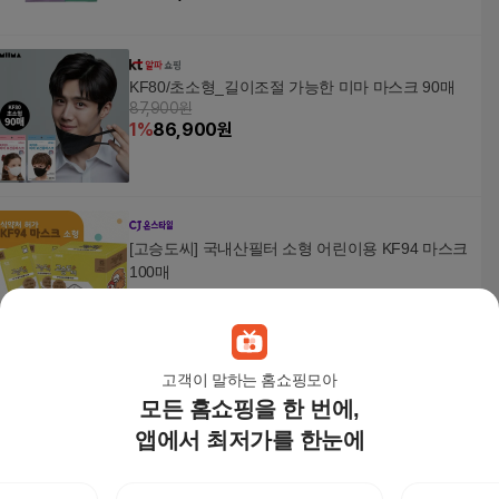
KF80/초소형_길이조절 가능한 미마 마스크 90매
87,900원
1
%
86,900
원
[고승도씨] 국내산필터 소형 어린이용 KF94 마스크
100매
34,000
원
고객이 말하는 홈쇼핑모아
모든 홈쇼핑을 한 번에,
아에르 스탠다드 라이트핏 KF94 새부리형 컬러 마
스크 30매 [대형 / 중형] [화이트 / 블랙] +할인쿠폰
앱에서 최저가를 한눈에
24,600원
3
%
23,870
원