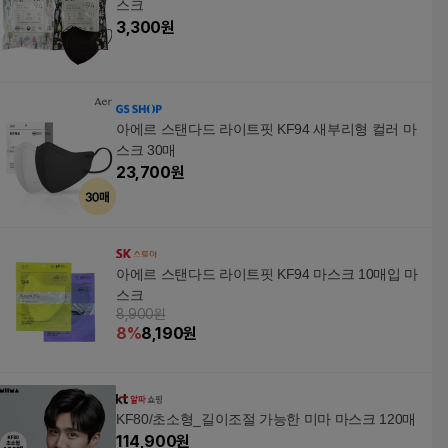
스크
3,300
원
아에르 스탠다드 라이트핏 KF94 새부리형 컬러 마
스크 30매
23,700
원
아에르 스탠다드 라이트핏 KF94 마스크 10매입 마
스크
8,900원
8
%
8,190
원
KF80/초소형_길이조절 가능한 미마 마스크 120매
114,900
원