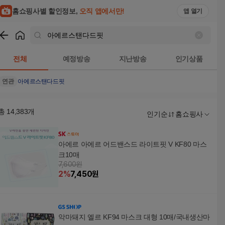
홈쇼핑사별 할인정보,
오직 앱에서만!
앱 열기
쇼핑
아에르스탠다드핏
검색결과
전체
예정방송
지난방송
인기상품
연관
아에르스탠다드핏
총
14,383
개
인기순
홈쇼핑사
아에르 아에르 어드밴스드 라이트핏 V KF80 마스
크10매
7,600원
2
%
7,450
원
악마돼지 엘르 KF94 마스크 대형 10매/국내생산마