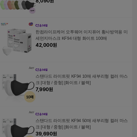
랄핑크/그린/퍼플]
8,090
원
한컴라이프케어 오투웨어 이지퓨어 황사방역용 미
세먼지마스크 KF94 대형 화이트 100매
42,000
원
스탠다드 라이트핏 KF94 10매 새부리형 컬러 마스
크 [대형 / 중형] [화이트 / 블랙]
7,990
원
스탠다드 라이트핏 KF94 50매 새부리형 컬러 마스
크 [대형 / 중형] [화이트 / 블랙]
39,690
원