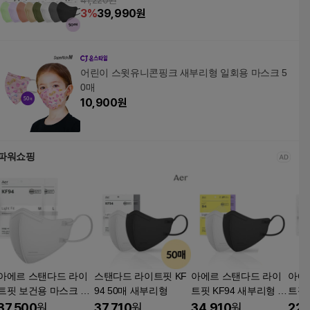
41,220원
3
%
39,990
원
어린이 스윗유니콘핑크 새부리형 일회용 마스크 5
0매
10,900
원
파워쇼핑
아에르 스탠다드 라이
스탠다드 라이트핏 KF
아에르 스탠다드 라이
아에
트핏 보건용 마스크 대
94 50매 새부리형
트핏 KF94 새부리형 컬
트핏 
 KF94 1개입 50개 밀
러 마스크 50매
리형 
37,500
원
37,710
원
34,910
원
22,