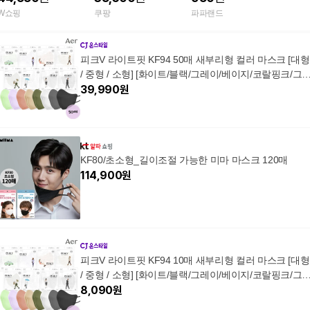
대형 개별포장 50매
새부리형 컬러 귀편한
대형 소형
W쇼핑
쿠팡
파파랜드
비말차단 미세먼지 호
흡기관리 의약외품
피크V 라이트핏 KF94 50매 새부리형 컬러 마스크 [대형
/ 중형 / 소형] [화이트/블랙/그레이/베이지/코랄핑크/그
린/퍼플]
39,990
원
KF80/초소형_길이조절 가능한 미마 마스크 120매
114,900
원
피크V 라이트핏 KF94 10매 새부리형 컬러 마스크 [대형
/ 중형 / 소형] [화이트/블랙/그레이/베이지/코랄핑크/그
린/퍼플]
8,090
원