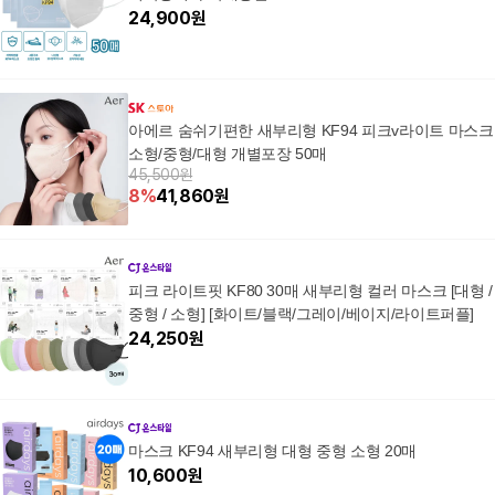
24,900
원
아에르 숨쉬기편한 새부리형 KF94 피크v라이트 마스크
소형/중형/대형 개별포장 50매
45,500원
8
%
41,860
원
피크 라이트핏 KF80 30매 새부리형 컬러 마스크 [대형 /
중형 / 소형] [화이트/블랙/그레이/베이지/라이트퍼플]
24,250
원
마스크 KF94 새부리형 대형 중형 소형 20매
10,600
원