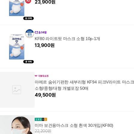
23,900
원
KF80 라이트핏 마스크 소형 10p-1개
13,900
원
아에르 숨쉬기편한 새부리형 KF94 피크V라이트 마스
소형/중형/대형 개별포장 50매
49,500
원
미마 보건용마스크 소형 흰색 30개입(KF80)
22,200원