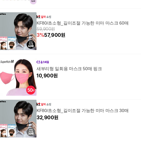
KF80/초소형_길이조절 가능한 미마 마스크 60매
59,900원
3
%
57,900
원
새부리형 일회용 마스크 50매 핑크
10,900
원
KF80/초소형_길이조절 가능한 미마 마스크 30매
32,900
원