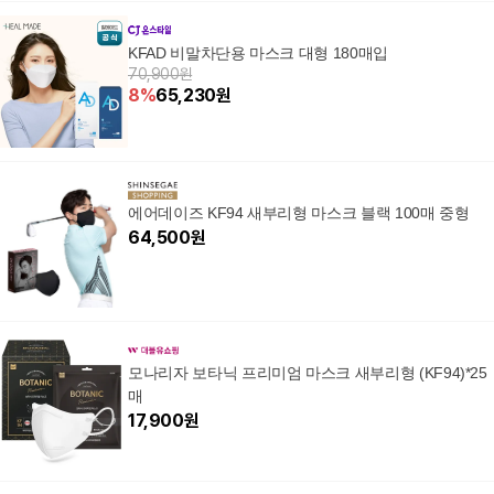
KFAD 비말차단용 마스크 대형 180매입
70,900원
8
%
65,230
원
에어데이즈 KF94 새부리형 마스크 블랙 100매 중형
64,500
원
모나리자 보타닉 프리미엄 마스크 새부리형 (KF94)*25
매
17,900
원