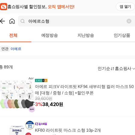
홈쇼핑사별 할인정보,
오직 앱에서만!
앱 열기
쇼핑
아에르소형
검색결과
전체
예정방송
지난방송
인기상품
연관
아에르
총
89
개
인기순
홈쇼핑사
아에르 피크V 라이트핏 KF94 새부리형 컬러 마스크 50
매 [대형 / 중형 / 소형] +할인쿠폰
39,600원
3
%
38,420
원
KF80 라이트핏 마스크 소형 10p-2개