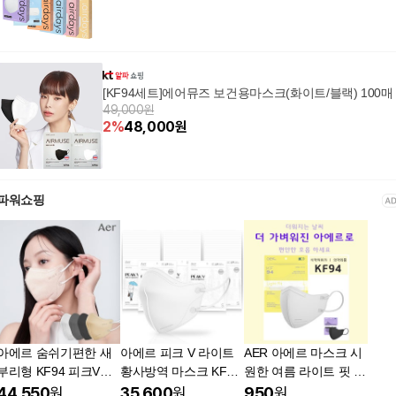
[KF94세트]에어뮤즈 보건용마스크(화이트/블랙) 100매
49,000원
2
%
48,000
원
파워쇼핑
아에르 숨쉬기편한 새
아에르 피크 V 라이트
AER 아에르 마스크 시
부리형 KF94 피크V라
황사방역 마스크 KF94
원한 여름 라이트 핏 예
이트 마스크 소형/중형/
소형 S 화이트 50개입
쁜 피부저자극 얼큰이
44,550
원
35,600
원
950
원