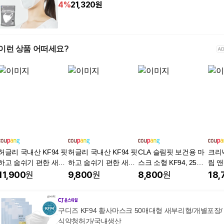
4
%
21,320
원
이런 상품 어떠세요?
허글리 국내산 KF94 핏
허글리 국내산 KF94 핏
CLA 슬림핏 보건용 마
크리
하고 숨쉬기 편한 새부
하고 숨쉬기 편한 새부
스크 소형 KF94, 25개
림 앤
리형 마스크, 스킨베이
리형 마스크, 화이트 중
입, 1개, 크림베이지
F-AD
11,900
원
9,800
원
8,800
원
18,
지 중형, 1개, 100매
형, 1개, 50매
색
구디즈 KF94 황사마스크 50매대형 새부리형/개별포장/
식약청허가/국내생산