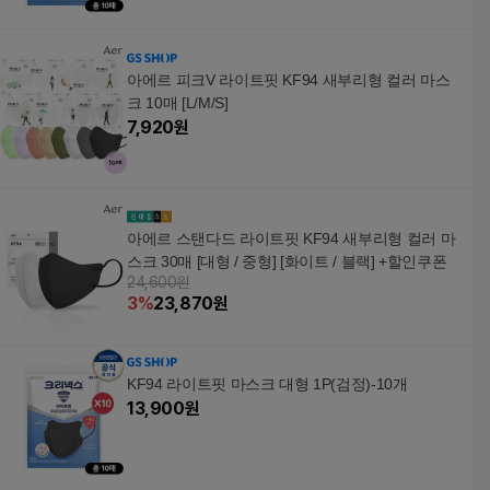
아에르 피크V 라이트핏 KF94 새부리형 컬러 마스
크 10매 [L/M/S]
7,920
원
아에르 스탠다드 라이트핏 KF94 새부리형 컬러 마
스크 30매 [대형 / 중형] [화이트 / 블랙] +할인쿠폰
24,600원
3
%
23,870
원
KF94 라이트핏 마스크 대형 1P(검정)-10개
13,900
원