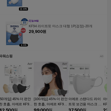
KF94 라이트핏 마스크 대형 1P(검정)-20개
29,900
원
파워쇼핑
[50개입] 45% 더 편안
[100개입] 45% 더 편안
아에르 스탠다드 라이
아에
한 호흡, 아에르 KF94
한 호흡, 아에르 KF94
트핏 보건용 마스크 대
KF9
피크 V 라이트핏 마스
피크 V 라이트핏 마스
형 KF94 1개입 50개 밀
스크 3
42,500
원
99,000
원
37,500
원
22,