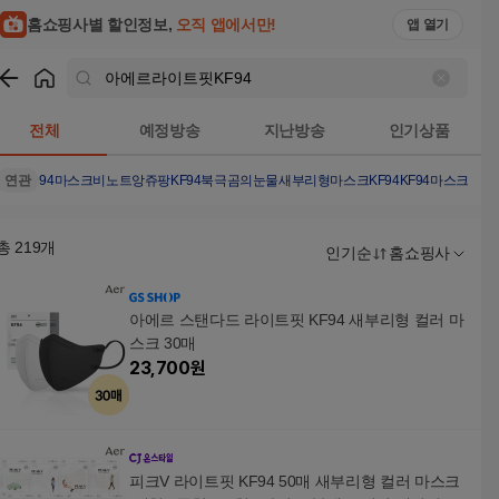
홈쇼핑사별 할인정보,
오직 앱에서만!
앱 열기
쇼핑
아에르라이트핏KF94
검색결과
전체
예정방송
지난방송
인기상품
연관
94마스크
비노트
앙쥬팡
KF94
북극곰의눈물
새부리형마스크KF94
KF94마스크새
총
219
개
인기순
홈쇼핑사
아에르 스탠다드 라이트핏 KF94 새부리형 컬러 마
스크 30매
23,700
원
피크V 라이트핏 KF94 50매 새부리형 컬러 마스크