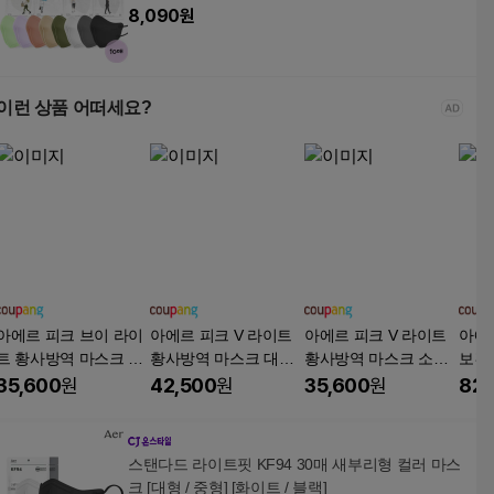
랄핑크/그린/퍼플]
8,090
원
이런 상품 어떠세요?
아에르 피크 브이 라이
아에르 피크 V 라이트
아에르 피크 V 라이트
아에
트 황사방역 마스크 중
황사방역 마스크 대형
황사방역 마스크 소형1
보건용
형 KF94, 1개입, 50개,
KF94, 50개입, 1개, 진
KF94, 1개입, 50개, 화
1개입
35,600
원
42,500
원
35,600
원
82,
화이트
한회색
이트
스탠다드 라이트핏 KF94 30매 새부리형 컬러 마스
크 [대형 / 중형] [화이트 / 블랙]