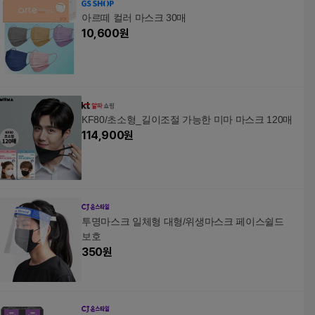
아르떼 컬러 마스크 30매
10,600
원
KF80/초소형_길이조절 가능한 미마 마스크 120매
114,900
원
투명마스크 일체형 대형/위생마스크 페이스쉴드
보호
350
원