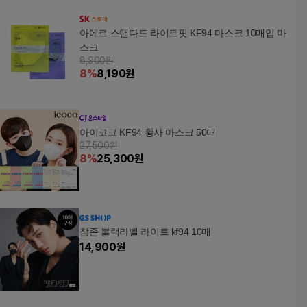
아에르 스탠다드 라이트핏 KF94 마스크 10매입 마
스크
8,900원
8
%
8,190
원
아이코코 KF94 황사 마스크 50매
27,500원
8
%
25,300
원
참존 블랙라벨 라이트 kf94 10매
14,900
원