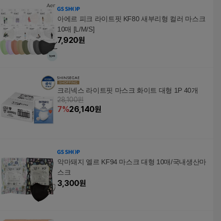
아에르 피크 라이트핏 KF80 새부리형 컬러 마스크
10매 [L/M/S]
7,920
원
크리넥스 라이트핏 마스크 화이트 대형 1P 40개
28,100원
7
%
26,140
원
악마돼지 엘르 KF94 마스크 대형 10매/국내생산마
스크
3,300
원