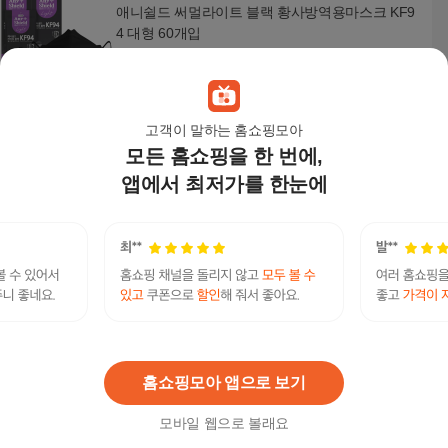
애니쉴드 써멀라이트 블랙 황사방역용마스크 KF9
4 대형 60개입
9,900
원
고객이 말하는 홈쇼핑모아
모든 홈쇼핑을 한 번에,
[3개입]마스크 캐디 숨쉬기편한 지지대 안경김서림
방지 프레임 입마개 뽕 홀더 페이스 가드 소형
앱에서 최저가를 한눈에
10,900원
13
%
9,490
원
항균소재 퓨어 마스크 케이스 민트/핑크
4,900
원
홈쇼핑모아 앱으로 보기
모바일 웹으로 볼래요
어린이 스윗유니콘핑크 새부리형 일회용 마스크 5