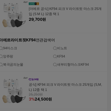
[아에르 공식] KF94 피크 V 라이트핏 마스크 25개
입 (S M L) 12종 택 1
29,700
원
아에르라이트핏KF94
연관검색어
94마스크
비노트
앙쥬팡
KF94
북극곰의눈물
새부리형마스크KF94
공식] KF94 피크 V 라이트핏 마스크 25개입 (S,M,
L) 12종 택 1
25,250원
3
%
24,500
원