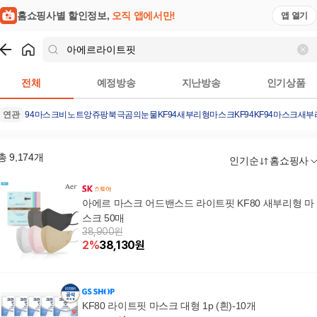
홈쇼핑사별 할인정보,
오직 앱에서만!
앱 열기
쇼핑
아에르라이트핏
검색결과
전체
예정방송
지난방송
인기상품
연관
94마스크
비노트
앙쥬팡
북극곰의눈물
KF94
새부리형마스크KF94
KF94마스크새
총
9,174
개
인기순
홈쇼핑사
아에르 마스크 어드밴스드 라이트핏 KF80 새부리형 마
스크 50매
38,900원
2
%
38,130
원
KF80 라이트핏 마스크 대형 1p (흰)-10개