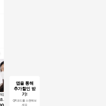
앱을 통해
추가할인 받
기!
0개입] 45% 더 편안
아에르 어드밴스드 라
아에르 어드밴스드 라
아에르 스
흡, 아에르 KF94
이트핏 마스크 KF80 중
이트핏 마스크 KF80 대
트핏 보건
QR코드를 스캔해보
 V 라이트핏 마스
형 베이지 50개입 식약
형 베이지 50개입 새부
형 KF94 1개입 50개 밀
000
원
36,780
원
36,780
원
37,500
세요