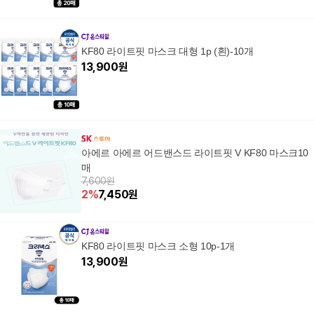
KF80 라이트핏 마스크 대형 1p (흰)-10개
13,900
원
아에르 아에르 어드밴스드 라이트핏 V KF80 마스크10
매
7,600원
2
%
7,450
원
KF80 라이트핏 마스크 소형 10p-1개
13,900
원