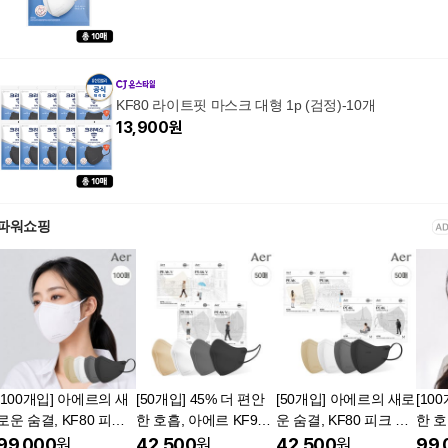
KF80 라이트핏 마스크 대형 1p (검정)-10개
13,900
원
파워쇼핑
[100개입] 아에르의 새
[50개입] 45% 더 편안
[50개입] 아에르의 새로
[10
로운 숨결, KF80 피크
한 호흡, 아에르 KF94
운 숨결, KF80 피크 라
한 호
라이트핏 마스크
피크 V 라이트핏 마스
이트핏 마스크
피크
99,000
원
42,500
원
42,500
원
99,