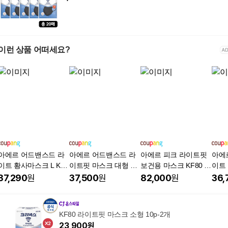
이런 상품 어떠세요?
아에르 어드밴스드 라
아에르 어드밴스드 라
아에르 피크 라이트핏
아에
이트 황사마스크 L KF8
이트핏 마스크 대형 KF
보건용 마스크 KF80 L,
이트 
0, 1개입, 50개, 화이트
80, 1개입, 50개, 베이
1개입, 100개, 블랙
개입,
37,290
원
37,500
원
82,000
원
36,
지
KF80 라이트핏 마스크 소형 10p-2개
23,900
원