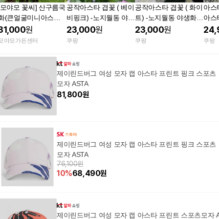
[모야모 꽃씨] 산구름국
공작아스타 겹꽃 ( 베이
공작아스타 겹꽃 ( 화이
아스
화(큰얼굴미니아스타)
비핑크) -노지월동 야생
트) -노지월동 야생화
아스
혼합색 씨앗 대포장 40
화 모종- 7치포트 AP38
모종- 7치포트 AP380
동 
31,000
원
23,000
원
23,000
원
24,
0립
1
모야모가든센터
쿠팡
쿠팡
쿠팡
제이린드버그 여성 모자 캡 아스타 프린트 핑크 스포츠
모자 ASTA
81,800
원
제이린드버그 여성 모자 캡 아스타 프린트 핑크 스포츠
모자 ASTA
76,100원
10
%
68,490
원
제이린드버그 여성 모자 캡 아스타 프린트 스포츠모자 