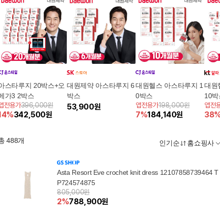
아스타루지 20박스+오
대원제약 아스타루지 6
대원헬스 아스타루지 1
대원
메가3 2박스
박스
0박스
10박
앱전용가
396,000원
앱전용가
198,000원
앱전
53,900
원
14
%
342,500
원
7
%
184,140
원
38
총
488
개
인기순
홈쇼핑사
Asta Resort Eve crochet knit dress 12107858739464 T
P724574875
805,000원
2
%
788,900
원