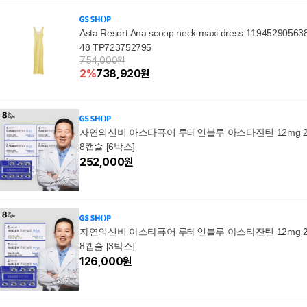
Asta Resort Ana scoop neck maxi dress 11945290563
48 TP723752795
754,000원
2
%
738,920
원
자연의신비 아스타퓨어 루테인블루 아스타잔틴 12mg 
8캡슐 [6박스]
252,000
원
자연의신비 아스타퓨어 루테인블루 아스타잔틴 12mg 
8캡슐 [3박스]
126,000
원