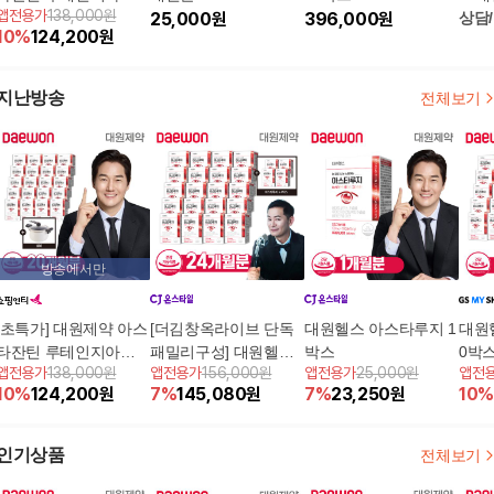
앱전용가
138,000원
틴(아스타루지) 20개월
25,000
원
396,000
원
상담
10
%
124,200
원
분 + 저압냄비
지난방송
전체보기
방송에서만
[초특가] 대원제약 아스
[더김창옥라이브 단독
대원헬스 아스타루지 1
대원
타잔틴 루테인지아잔
패밀리구성] 대원헬스
박스
0박스
앱전용가
138,000원
앱전용가
156,000원
앱전용가
25,000원
앱전
틴(아스타루지) 20개월
아스타루지 20+4박스
10
%
124,200
원
7
%
145,080
원
7
%
23,250
원
10
%
분 + 저압냄비
인기상품
전체보기