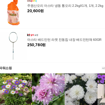
주원산오리 아스타 냉동 통오리 2.2kgX1개, 1개, 2.2kg
20,600
원
아스타 배드민턴 라켓 진동칩 내장 배드민턴채 60GR
250,780
원
파워쇼핑