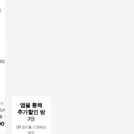
틴
앱을 통해
타 5개 세트 노
아스타 국화모종 (보라
아스타 퍼플 2개묶음
아스타 꽃
추가할인 받
동 식물 다년생식
색,진분홍색)10개세트,
꽃모종 겹꽃 국화 야생
동 다년초
기!
을에 꽃이 피는 겹
3치포트묘10개, 전국노
화 노지월동 여름꽃 가
작아스타
00
원
16,900
원
8,500
원
24,50
QR코드를 스캔해보
타 4색
지월동,야생화
을꽃 A001
세요