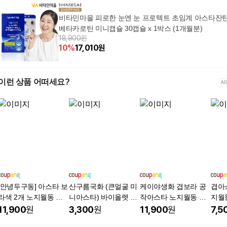
비타민마을 피로한 눈엔 눈 프로텍트 초임계 아스타잔
베타카로틴 미니캡슐 30캡슐 x 1박스 (1개월분)
18,900원
10
%
17,010
원
이런 상품 어떠세요?
[안녕두구동] 아스타 보
산구름국화 (큰얼굴 미
케이야생화 겹보라 공
겹아스
라색 2개 노지월동 가
니아스타) 바이올렛 씨
작아스타 노지월동 다
지월
을국화
앗 20립 소포장, 1개
년초 소품 숙근아스타
물 가
11,900
원
3,300
원
11,900
원
7,5
가을개화, 보라, 3개
아스