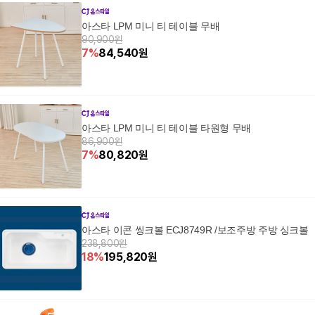
아스타 LPM 미니 티 테이블 무배
90,900원
7
%
84,540
원
아스타 LPM 미니 티 테이블 타원형 무배
86,900원
7
%
80,820
원
아스타 이콘 씽크볼 ECJ8749R /보조주방 주방 싱크볼
238,800원
18
%
195,820
원