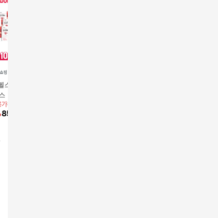
헬스 아스타 루지
대원제약 아스타루지 3
대원제약 아스타루지 1
대원헬스 
스
박스
박스
20박스
용가
138,000원
앱전용가
29,000원
앱전용가
25,000원
396,00
%
85,220
원
17
%
24,070
원
17
%
20,750
원