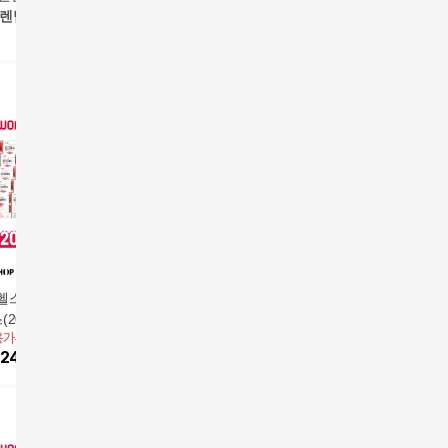
/렌탈
헬스 아스타루지 2
아스타루지 20박스+오
대원헬스 아스타루지 3
대원제약 
(20개월분)
메가3 2박스
박스구매 후 3천원 적
0박스
용가
276,000원
앱전용가
396,000원
29,000원
앱전용가
9
립
248,400
원
14
%
342,500
원
33
%
19,430
원
17
%
82,