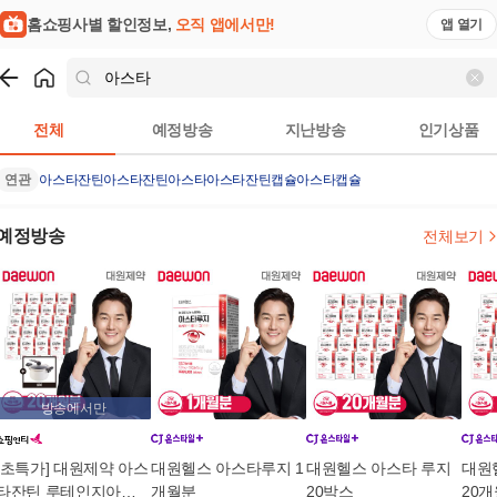
홈쇼핑사별 할인정보,
오직 앱에서만!
앱 열기
쇼핑
아스타
검색결과
전체
예정방송
지난방송
인기상품
연관
아스타잔틴
아스타잔틴아스타
아스타잔틴캡슐
아스타캡슐
예정방송
전체보기
방송에서만
[초특가] 대원제약 아스
대원헬스 아스타루지 1
대원헬스 아스타 루지
대원
타잔틴 루테인지아잔
개월분
20박스
20