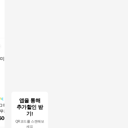
앱을 통해
그이상 여성용 데
[영스토어 정품] 여성
컬러 거즈면 기본핏 아
르네크루 
추가할인 받
 무지 파스텔 거즈
찰랑찰랑 여름 인견 꽃
사 셔츠 남방
자카드 레
기!
 남방 린넨 롤업셔
무늬 루즈핏 반팔 셔츠
스
500
원
24,380
원
21,190
원
62,910
QR코드를 스캔해보
루즈핏남방 데일리
7부 엄마옷 빅사이즈
세요