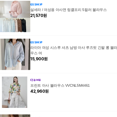
룩 시원한여름남방
룩 
설세라 / 여성용 아사면 링클프리 5컬러 블라우스
21,570
원
라이아 여성 시스루 셔츠 남방 아사 루즈핏 긴팔 롱 블
우스 여
15,900
원
프린트 아사 블라우스 VVCNL5M4461
42,960
원