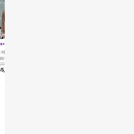
S 아사면100 아일
르네크루 26SS 아사면
블라우스
자카드 레이스 블라우
900원
69,900원
스
85,410
원
10
%
62,910
원