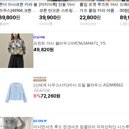
론더 아사코튼 카라 블
[마지아룩] 잔꽃 아사
롤업 포켓 루즈핏 아사
드베로
라우스[44964,코튼 블
코튼 반오픈 스트링 셔
거즈 쿨링 카라 여름 긴
00원
라우스,코튼100,반팔
츠
팔셔츠 (6color)
아일
39,800
원
39,900
원
22,800
원
89,
블라우스,루즈핏]
룸페커
마지아룩
아이미마인
CJ온
프린트 아사 블라우스VVCNL5M4471_YS
49,820
원
(신세계 사우스시티)아사 프릴 블라우스 AS2WB562
76,870원
6
%
72,260
원
아사면셔츠 후드 린넨셔츠 링클프리 자외선차단 시스