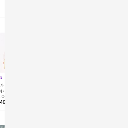
가 69,900원]26S
26SS 아사면100 아일
썸머 아사면 레이스
렛 블라우스
900원
89,900원
우스
49,900
원
5
%
85,410
원