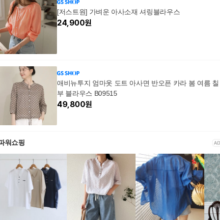
[저스트원] 가벼운 아사소재 셔링블라우스
24,900
원
애비뉴투지 엄마옷 도트 아사면 반오픈 카라 봄 여름 칠
부 블라우스 B09515
49,800
원
파워쇼핑