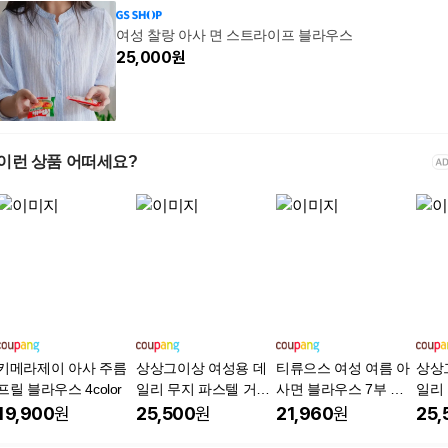
여성 찰랑 아사 면 스트라이프 블라우스
25,000
원
이런 상품 어떠세요?
키메라제이 아사 주름
상상그이상 여성용 데
티류으스 여성 여름 아
상상
프릴 블라우스 4color
일리 무지 파스텔 거즈
사면 블라우스 7부 꽃
일리
셔츠 남방 린넨 롤업셔
자수 루즈핏 시어서커
셔츠
19,900
원
25,500
원
21,960
원
25,
츠 루즈핏남방 데일리
빈티지 AB
츠 