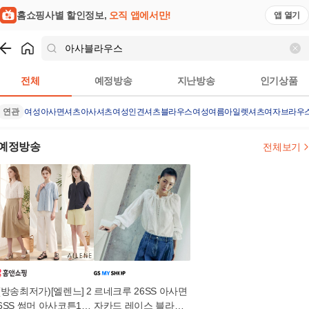
홈쇼핑사별 할인정보,
오직 앱에서만!
앱 열기
쇼핑
아사블라우스
검색결과
전체
예정방송
지난방송
인기상품
연관
여성아사면셔츠
아사셔츠
여성인견셔츠
블라우스여성여름
아일렛셔츠
여자브라우
예정방송
전체보기
(방송최저가)[엘렌느] 2
르네크루 26SS 아사면
6SS 썸머 아사코튼100
자카드 레이스 블라우