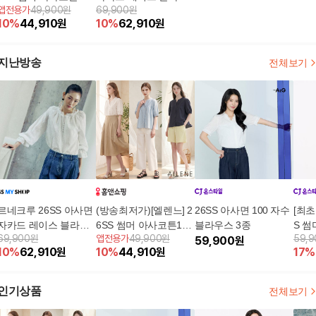
앱전용가
49,900원
69,900원
로맨틱 블라우스 3종
스
10
%
44,910
원
10
%
62,910
원
지난방송
전체보기
르네크루 26SS 아사면
(방송최저가)[엘렌느] 2
26SS 아사면 100 자수
[최초
자카드 레이스 블라우
6SS 썸머 아사코튼100
블라우스 3종
S 
69,900원
앱전용가
49,900원
59,
스
로맨틱 블라우스 3종
59,900
원
블라
10
%
62,910
원
10
%
44,910
원
17
%
인기상품
전체보기