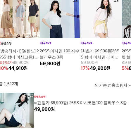
(방송최저가)[엘렌느] 2
26SS 아사면 100 자수
[최초가 69,900원]26S
26S
6SS 썸머 아사코튼100
블라우스 3종
S 썸머 아사면 레이스
렛 
앱전용가
49,900원
59,900원
89,
로맨틱 블라우스 3종
59,900
원
블라우스
10
%
44,910
원
17
%
49,900
원
5
%
총
1,622
개
인기순
홈쇼핑사
○(런칭가 69,900원) 26SS 아사코튼100 블라우스 3종
49,900
원