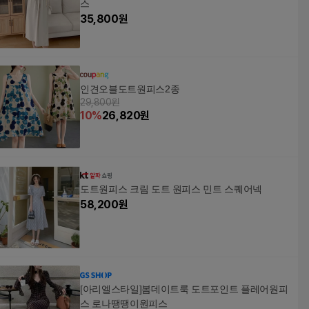
스
35,800
원
인견오블도트원피스2종
29,800원
10
%
26,820
원
도트원피스 크림 도트 원피스 민트 스퀘어넥
58,200
원
[아리엘스타일]봄데이트룩 도트포인트 플레어원피
스 로나땡땡이원피스