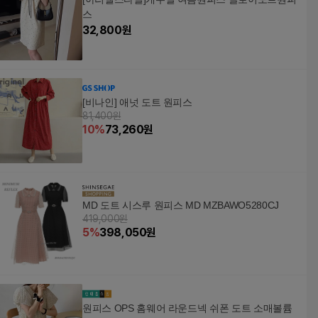
스
32,800
원
[비나인] 애넛 도트 원피스
81,400원
10
%
73,260
원
MD 도트 시스루 원피스 MD MZBAWO5280CJ
419,000원
5
%
398,050
원
원피스 OPS 홈웨어 라운드넥 쉬폰 도트 소매볼륨