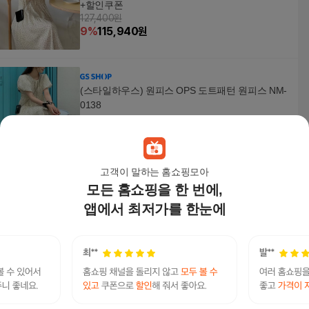
+할인쿠폰
127,400원
9
%
115,940
원
(스타일하우스) 원피스 OPS 도트패턴 원피스 NM-
0138
123,500
원
고객이 말하는 홈쇼핑모아
모든 홈쇼핑을 한 번에,
[애슬릿] 배색 도트 레이스 여성 단추 봄 롱 원피스
66,000
원
앱에서 최저가를 한눈에
[안녕윤수야] 도트부스터 롱원피스
35,200원