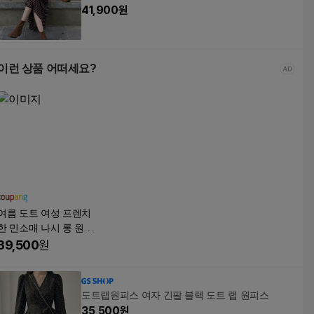
41,900
원
이런 상품 어떠세요?
여름 도트 여성 프렌치
한 민소매 나시 롱 원피
스 패션 하객룩 루즈핏
39,500
원
캐주얼 휴양지 원피스
도트랩원피스 여자 긴팔 블랙 도트 랩 원피스
35,500
원