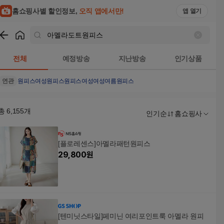
홈쇼핑사별 할인정보,
오직 앱에서만!
앱 열기
쇼핑
아멜라도트원피스
검색결과
전체
예정방송
지난방송
인기상품
연관
원피스
여성원피스
원피스여성
여성여름원피스
총
6,155
개
인기순
홈쇼핑사
[플로레센스]아멜라패턴원피스
29,800
원
[텐미닛스타일]페미닌 여리포인트룩 아멜라 원피