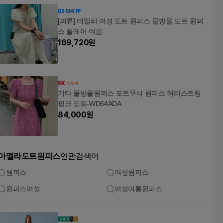
[의류] 데일리 여성 도트 원피스 물방울 도트 원피
스 플레어 여름
169,720
원
기타 물방울원피스 도트무늬 원피스 허리스트링
핑크 도트-WD64ADA
84,000
원
아멜라도트원피스
연관검색어
원피스
여성원피스
원피스여성
여성여름원피스