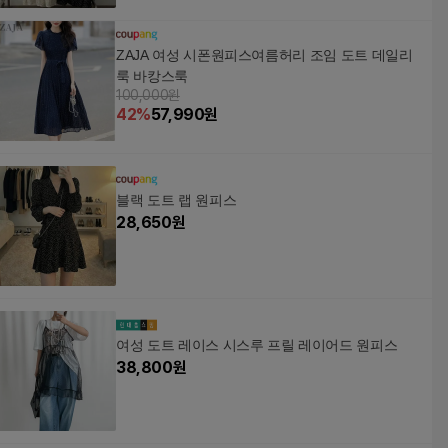
ZAJA 여성 시폰원피스여름허리 조임 도트 데일리
룩 바캉스룩
100,000원
42
%
57,990
원
블랙 도트 랩 원피스
28,650
원
여성 도트 레이스 시스루 프릴 레이어드 원피스
38,800
원