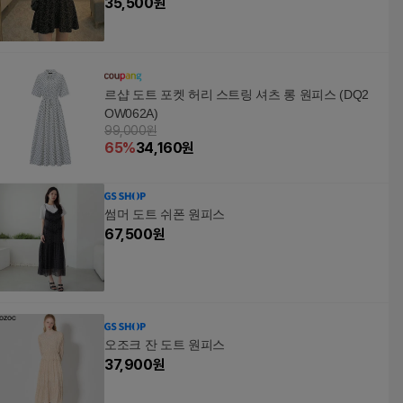
35,500
원
르샵 도트 포켓 허리 스트링 셔츠 롱 원피스 (DQ2
OW062A)
99,000원
65
%
34,160
원
썸머 도트 쉬폰 원피스
67,500
원
오조크 잔 도트 원피스
37,900
원