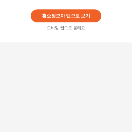
8
%
32,390
원
홈쇼핑모아 앱으로 보기
모바일 웹으로 볼래요
오조크 도트패턴 허리셔링 V넥 원피스
22,800
원
[키첼] 츄란 도트 플리츠 원피스
35,900
원
[디데무]KW1908513 도트원피스
39,000원
5
%
37,050
원