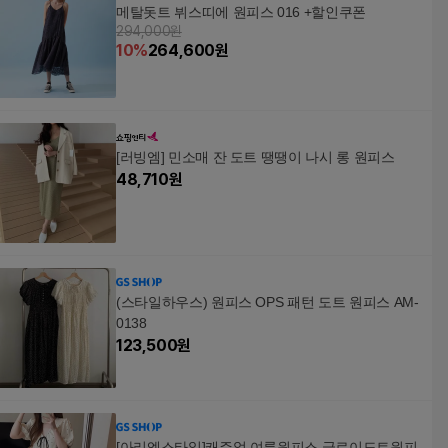
메탈돗트 뷔스띠에 원피스 016 +할인쿠폰
294,000원
10
%
264,600
원
[러빙엠] 민소매 잔 도트 땡땡이 나시 롱 원피스
48,710
원
(스타일하우스) 원피스 OPS 패턴 도트 원피스 AM-
0138
123,500
원
[아리엘스타일]캐주얼 여름원피스 글로이도트원피