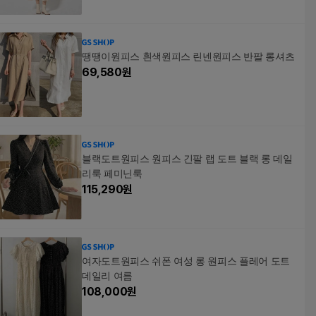
땡땡이원피스 흰색원피스 린넨원피스 반팔 롱셔츠
69,580
원
블랙도트원피스 원피스 긴팔 랩 도트 블랙 롱 데일
리룩 페미닌룩
115,290
원
여자도트원피스 쉬폰 여성 롱 원피스 플레어 도트
데일리 여름
108,000
원