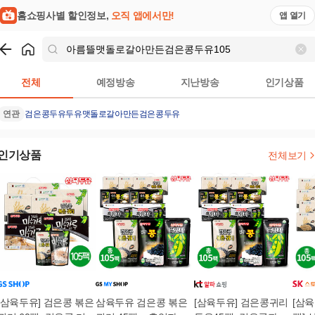
홈쇼핑사별 할인정보,
오직 앱에서만!
앱 열기
쇼핑
아름뜰맷돌로갈아만든검은콩두유105
검색결과
전체
예정방송
지난방송
인기상품
연관
검은콩두유
두유
맷돌로갈아만든검은콩두유
인기상품
전체보기
[삼육두유] 검은콩 볶은
삼육두유 검은콩 볶은
[삼육두유] 검은콩귀리
[삼육