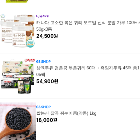
캐나다 고소한 볶은 귀리 오트밀 선식 분말 가루 100% 
50gx3통
24,500
원
삼육두유 검은콩 볶은귀리 60팩 + 흑임자두유 45팩 총1
05팩
54,900
원
쌀농산 잡곡 쥐눈이콩(약콩) 1kg
18,000
원