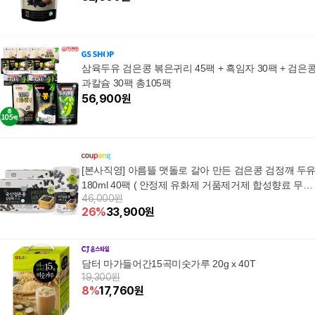
삼육두유 검은콩 볶은귀리 45팩 + 흑임자 30팩 + 검은
과칼슘 30팩 총105팩
56,900
원
[본사직영] 아름뜰 맷돌로 갈아 만든 검은콩 검정깨 두
180ml 40팩 ( 안정제 유화제 거품제거제 합성향료 무첨
46,000원
가), 40개
26
%
33,900
원
담터 마가들어간15곡미숫가루 20g x 40T
19,300원
8
%
17,760
원