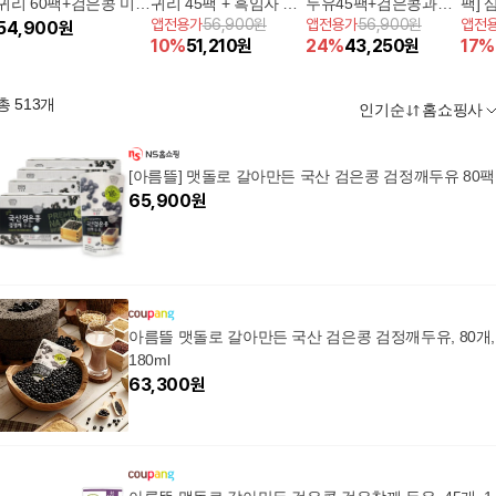
귀리 60팩+검은콩 미숫
귀리 45팩 + 흑임자 30
두유45팩+검은콩과칼
팩] 
앱전용가
56,900원
앱전용가
56,900원
앱전
가루두유 45팩(총105
54,900
원
팩 + 검은콩과칼슘 30
슘30팩+흑임자30팩(총
리두유
10
%
51,210
원
24
%
43,250
원
17
%
팩)
팩 총105팩
105팩)
과칼슘
팩)
총
513
개
인기순
홈쇼핑사
[아름뜰] 맷돌로 갈아만든 국산 검은콩 검정깨두유 80팩
65,900
원
아름뜰 맷돌로 갈아만든 국산 검은콩 검정깨두유, 80개,
180ml
63,300
원