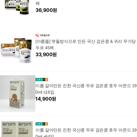
팩
36,900
원
[아름뜰] 맷돌방식으로 만든 국산 검은콩 & 귀리 무가당
두유 45팩
33,900
원
이롬 갈아만든 진한 국산콩 두유 검은콩 호두 아몬드 19
0ml x16입
14,900
원
이롬 갈아만든 진한 국산콩 두유 검은콩 호두 아몬드 19
0ml x64입