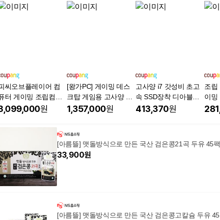
피씨오브플레이어 컴
[왕가PC] 게이밍 데스
고사양 i7 갓성비 초고
조립 
퓨터 게이밍 조립컴퓨
크탑 게임용 고사양 조
속 SSD장착 디아블로4
이밍
터 올인원 풀세트 모니
립컴퓨터 하이엔드PC
배그 롤 피파4 오버워
체 
3,099,000
원
1,357,000
원
413,370
원
281
터포함 고사양PC 오버
컴퓨터본체, 화이트, a.
치 발로란트 조립 게이
배틀
워치 피파, 풀세트 18
게이밍PC WX11, 512G
밍 컴퓨터 GTX1060 본
디아
번, 지포스 RTX 5070,
B, 16GB, Free DOS, 지
체 PC
인크
[아름뜰] 맷돌방식으로 만든 국산 검은콩21곡 두유 45
32GB, 1TB, WIN11 Ho
포스 RTX 5060, 라이
호라
33,900
원
me
젠5 5600
[아름뜰] 맷돌방식으로 만든 국산 검은콩고칼슘 두유 45