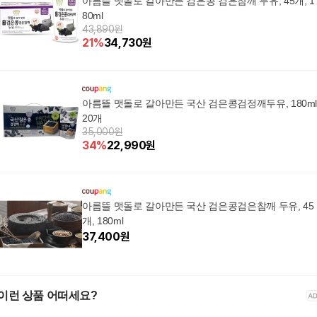
아름뜰 맷돌로 갈아만든 검은콩 검은참깨 두유, 45개, 1
80ml
43,890원
21
%
34,730
원
아름뜰 맷돌로 갈아만든 국산 검은콩검정깨두유, 180ml
20개
35,000원
34
%
22,990
원
아름뜰 맷돌로 갈아만든 국산 검은콩검은참깨 두유, 45
개, 180ml
37,400
원
이런 상품 어떠세요?