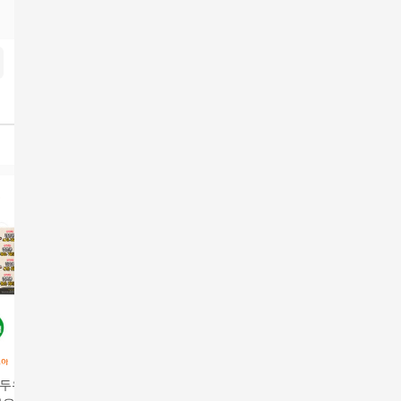
두유] [무료체험5
삼육 검은콩볶은귀리4
[카드 5%할인]삼육두유