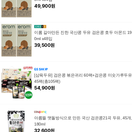
49,900
원
이롬 갈아만든 진한 국산콩 두유 검은콩 호두 아몬드 19
0ml x48입
39,500
원
[삼육두유] 검은콩 볶은귀리 60팩+검은콩 미숫가루두유
45팩(총105팩)
54,900
원
아름뜰 맷돌방식으로 만든 국산 검은콩21곡 두유, 45개
180ml
32,600
원