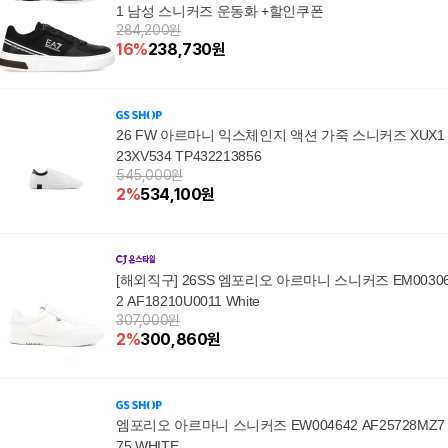
1 남성 스니커즈 운동화 +할인쿠폰
284,200원
16
%
238,730
원
26 FW 아르마니 익스체인지 액션 가죽 스니커즈 XUX1
23XV534 TP432213856
545,000원
2
%
534,100
원
[해외직구] 26SS 엠포리오 아르마니 스니커즈 EM0030
2 AF18210U0011 White
307,000원
2
%
300,860
원
엠포리오 아르마니 스니커즈 EW004642 AF25728MZ7
75 WHITE