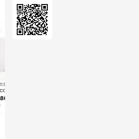
리오아르마니 클
EMPORIO ARMANI 스
EMPORIO ARMANI 스
EMPORIO
 CC 화이트 스니커
니커즈 X4X537 XM678
니커즈 X8X157 XK361
우탑 스니
000331AF10848
BLACK 남성
WHITE 남성
675AF14
,800
원
206,000
원
124,400
원
544,0
01 26SS 엠포리오
LACK B
비
FETCHING
FETCHING
FETCHING
니 White 15345