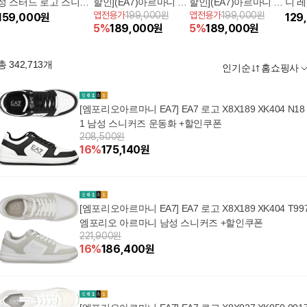
성 스터드 로고 스니커
할인](EA7)아르마니 클
할인](EA7)아르마니 클
니 
앱전용가
199,000원
앱전용가
199,000원
즈 X3X071
159,000
원
래식 남성 스니커즈
래식 여성 스니커즈
니커즈
129
5
%
189,000
원
5
%
189,000
원
총
342,713
개
인기순
홈쇼핑사
[엠포리오아르마니 EA7] EA7 로고 X8X189 XK404 N18
1 남성 스니커즈 운동화 +할인쿠폰
208,500원
16
%
175,140
원
[엠포리오아르마니 EA7] EA7 로고 X8X189 XK404 T99
엠포리오 아르마니 남성 스니커즈 +할인쿠폰
221,900원
16
%
186,400
원