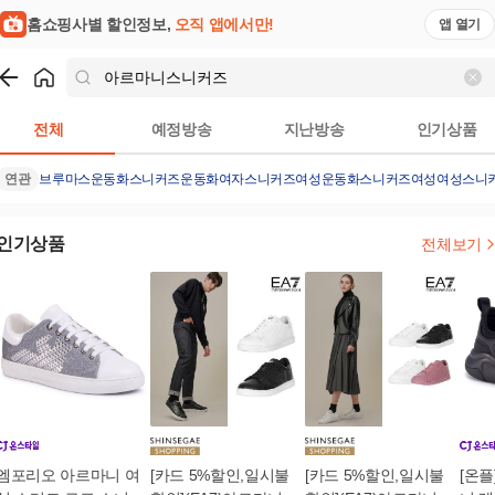
홈쇼핑사별 할인정보,
오직 앱에서만!
앱 열기
쇼핑
아르마니스니커즈
검색결과
전체
예정방송
지난방송
인기상품
연관
브루마스운동화
스니커즈
운동화여자
스니커즈여성운동화
스니커즈여성
여성스니
인기상품
전체보기
엠포리오 아르마니 여
[카드 5%할인,일시불
[카드 5%할인,일시불
[온플