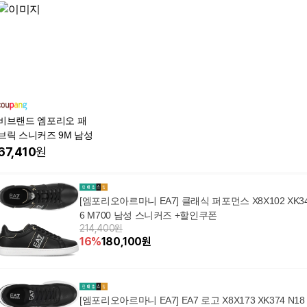
비브랜드 엠포리오 패
브릭 스니커즈 9M 남성
67,410
원
[엠포리오아르마니 EA7] 클래식 퍼포먼스 X8X102 XK3
6 M700 남성 스니커즈 +할인쿠폰
214,400원
16
%
180,100
원
[엠포리오아르마니 EA7] EA7 로고 X8X173 XK374 N18