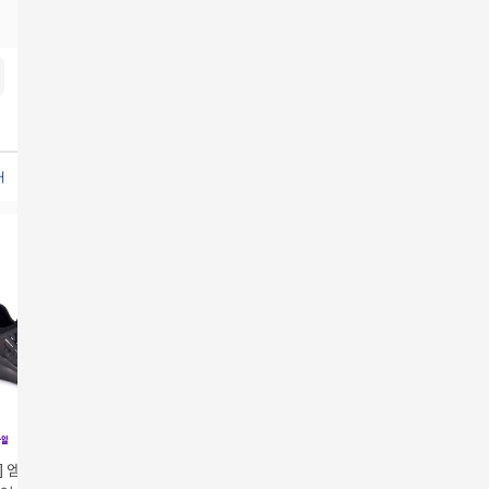
커즈운동화
여자운동화
운동화여성
브루마스스니커즈
브루마스메리노울스니커즈
부르마스
] 엠포리오 아르마