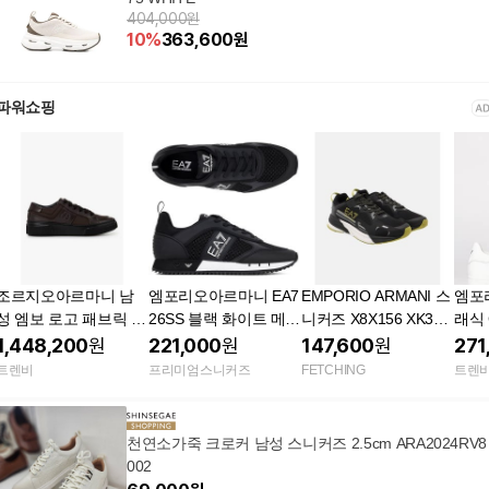
404,000원
10
%
363,600
원
파워쇼핑
조르지오아르마니 남
엠포리오아르마니 EA7
EMPORIO ARMANI 스
엠포
성 엠보 로고 패브릭 앤
26SS 블랙 화이트 메시
니커즈 X8X156 XK360
래식
레더 숄더백 25071438
스니커즈 7X000334 A
BLACK 남성
즈 7X
1,448,200
원
221,000
원
147,600
원
271
28 스니커즈 다크 브라
F18610 MC001
U00
트렌비
프리미엄스니커즈
FETCHING
트렌
운 153640420
아르마
3904
천연소가죽 크로커 남성 스니커즈 2.5cm ARA2024RV8
002