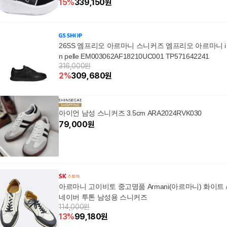
15
%
339,150
원
26SS 엠프리오 아르마니 스니커즈 엠프리오 아르마니 i
n pelle EM003062AF18210UC001 TP571642241
316,000원
2
%
309,680
원
아이언 남성 스니커즈 3.5cm ARA2024RVK030
79,000
원
아르마니 고이비토 중고명품 Armani(아르마니) 화이트 
네이버 투톤 남성용 스니커즈
114,000원
13
%
99,180
원