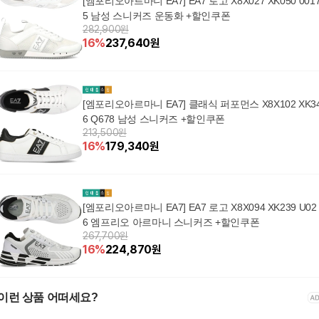
[엠포리오아르마니 EA7] EA7 로고 X8X027 XK050 001
5 남성 스니커즈 운동화 +할인쿠폰
282,900원
16
%
237,640
원
[엠포리오아르마니 EA7] 클래식 퍼포먼스 X8X102 XK3
6 Q678 남성 스니커즈 +할인쿠폰
213,500원
16
%
179,340
원
[엠포리오아르마니 EA7] EA7 로고 X8X094 XK239 U02
6 엠프리오 아르마니 스니커즈 +할인쿠폰
267,700원
16
%
224,870
원
이런 상품 어떠세요?